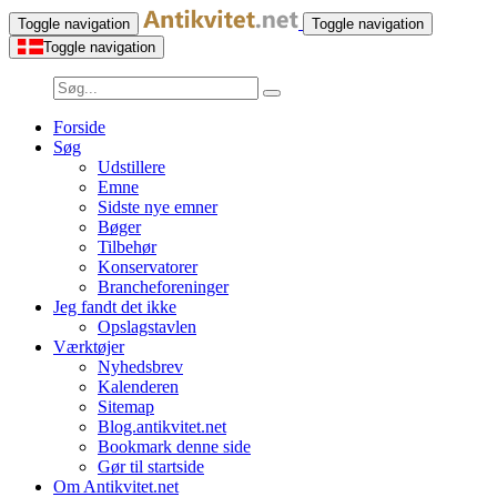
Toggle navigation
Toggle navigation
Toggle navigation
Forside
Søg
Udstillere
Emne
Sidste nye emner
Bøger
Tilbehør
Konservatorer
Brancheforeninger
Jeg fandt det ikke
Opslagstavlen
Værktøjer
Nyhedsbrev
Kalenderen
Sitemap
Blog.antikvitet.net
Bookmark denne side
Gør til startside
Om Antikvitet.net