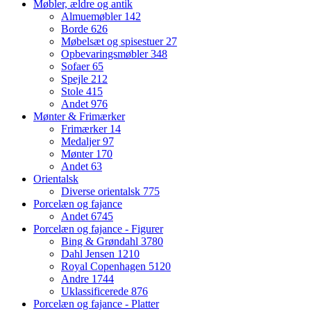
Møbler, ældre og antik
Almuemøbler
142
Borde
626
Møbelsæt og spisestuer
27
Opbevaringsmøbler
348
Sofaer
65
Spejle
212
Stole
415
Andet
976
Mønter & Frimærker
Frimærker
14
Medaljer
97
Mønter
170
Andet
63
Orientalsk
Diverse orientalsk
775
Porcelæn og fajance
Andet
6745
Porcelæn og fajance - Figurer
Bing & Grøndahl
3780
Dahl Jensen
1210
Royal Copenhagen
5120
Andre
1744
Uklassificerede
876
Porcelæn og fajance - Platter