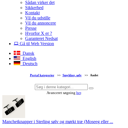
Sådan virker det
Sikkerhed
Kontakt
Vil du udstille
Vil du annoncere
Presse
Hvorfor X er ?
Garanteret Nedsat
Gå til Web Version
Dansk
English
Deutsch
Portal kategorier
>>
Smykker, sølv
>>
Andet
Avanceret søgning
her
.
Manchetknapper i Sterling sølv og mørkt træ (Moseeg eller ...