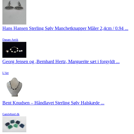
Hans Hansen Sterling Sølv Manchetknapper Måler 2,4cm / 0.94 ...
Danam Antik
Georg Jensen og ,Bernhard Hertz, Marguerite sæt i forgyldt ...
L'Art
Bent Knudsen – Håndlavet Sterling Sølv Halskæde ...
Gamlefund.dk