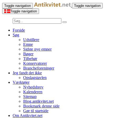
Toggle navigation
Toggle navigation
Toggle navigation
Forside
Søg
Udstillere
Emne
Sidste nye emner
Bøger
Tilbehør
Konservatorer
Brancheforeninger
Jeg fandt det ikke
Opslagstavlen
Værktøjer
Nyhedsbrev
Kalenderen
Sitemap
Blog.antikvitet.net
Bookmark denne side
Gør til startside
Om Antikvitet.net