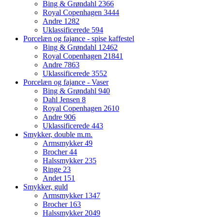
Bing & Grøndahl
2366
Royal Copenhagen
3444
Andre
1282
Uklassificerede
594
Porcelæn og fajance - spise kaffestel
Bing & Grøndahl
12462
Royal Copenhagen
21841
Andre
7863
Uklassificerede
3552
Porcelæn og fajance - Vaser
Bing & Grøndahl
940
Dahl Jensen
8
Royal Copenhagen
2610
Andre
906
Uklassificerede
443
Smykker, double m.m.
Armsmykker
49
Brocher
44
Halssmykker
235
Ringe
23
Andet
151
Smykker, guld
Armsmykker
1347
Brocher
163
Halssmykker
2049