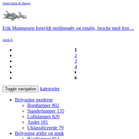
Osted Antik & Design
Erik Magnussen forgyldt sterlingsølv og emalje, broche med fem ...
Antik K
1
2
3
4
kategorier
Toggle navigation
Belysning moderne
Bordlamper
802
Standerlamper
135
Loftslamper
820
Andet
181
Uklassificerede
79
Belysning ældre og antik
Bordlamper
854