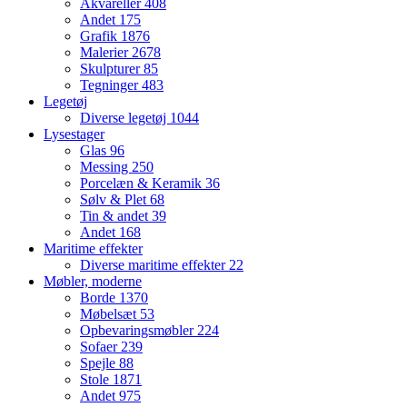
Akvareller
408
Andet
175
Grafik
1876
Malerier
2678
Skulpturer
85
Tegninger
483
Legetøj
Diverse legetøj
1044
Lysestager
Glas
96
Messing
250
Porcelæn & Keramik
36
Sølv & Plet
68
Tin & andet
39
Andet
168
Maritime effekter
Diverse maritime effekter
22
Møbler, moderne
Borde
1370
Møbelsæt
53
Opbevaringsmøbler
224
Sofaer
239
Spejle
88
Stole
1871
Andet
975