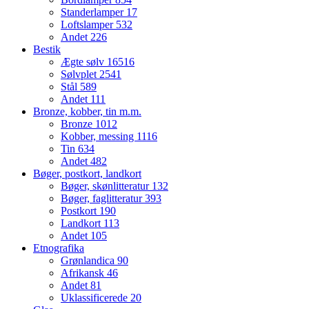
Standerlamper
17
Loftslamper
532
Andet
226
Bestik
Ægte sølv
16516
Sølvplet
2541
Stål
589
Andet
111
Bronze, kobber, tin m.m.
Bronze
1012
Kobber, messing
1116
Tin
634
Andet
482
Bøger, postkort, landkort
Bøger, skønlitteratur
132
Bøger, faglitteratur
393
Postkort
190
Landkort
113
Andet
105
Etnografika
Grønlandica
90
Afrikansk
46
Andet
81
Uklassificerede
20