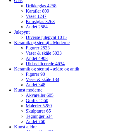
Glas
Drikkeglas
4258
Karafler
809
Vaser
1247
Kunstglas
3268
Andet
2584
Julepynt
Diverse julepynt
1015
Keramik og stentøj - Moderne
Figurer
2523
Vaser & skåle
5033
Andet
4908
Uklassificerede
4634
Keramik og stentøj - ældre og antik
Figurer
90
Vaser & skåle
134
Andet
348
Kunst moderne
Akvareller
605
Grafik
1560
Malerier
5280
Skulpturer
65
Tegninger
534
Andet
760
Kunst ældre