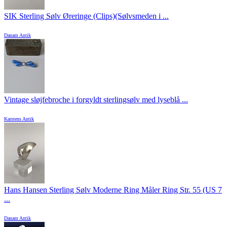
SIK Sterling Sølv Øreringe (Clips)(Sølvsmeden i ...
Danam Antik
Vintage sløjfebroche i forgyldt sterlingsølv med lyseblå ...
Karstens Antik
Hans Hansen Sterling Sølv Moderne Ring Måler Ring Str. 55 (US 7
...
Danam Antik