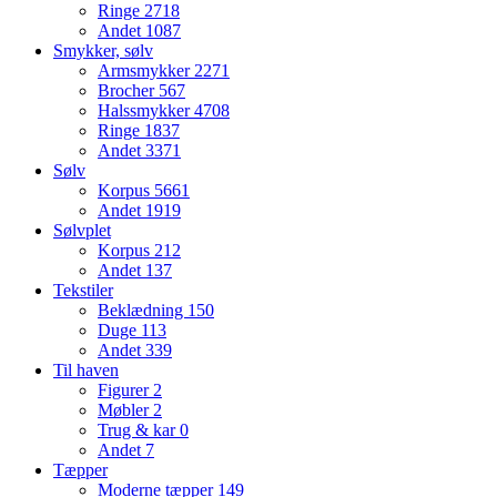
Ringe
2718
Andet
1087
Smykker, sølv
Armsmykker
2271
Brocher
567
Halssmykker
4708
Ringe
1837
Andet
3371
Sølv
Korpus
5661
Andet
1919
Sølvplet
Korpus
212
Andet
137
Tekstiler
Beklædning
150
Duge
113
Andet
339
Til haven
Figurer
2
Møbler
2
Trug & kar
0
Andet
7
Tæpper
Moderne tæpper
149