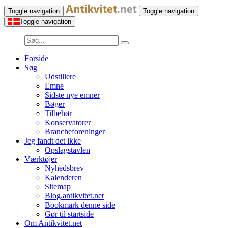
Toggle navigation
Toggle navigation
Toggle navigation
Forside
Søg
Udstillere
Emne
Sidste nye emner
Bøger
Tilbehør
Konservatorer
Brancheforeninger
Jeg fandt det ikke
Opslagstavlen
Værktøjer
Nyhedsbrev
Kalenderen
Sitemap
Blog.antikvitet.net
Bookmark denne side
Gør til startside
Om Antikvitet.net