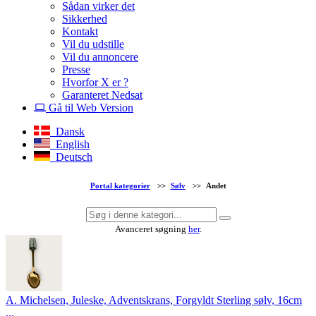
Sådan virker det
Sikkerhed
Kontakt
Vil du udstille
Vil du annoncere
Presse
Hvorfor X er ?
Garanteret Nedsat
Gå til Web Version
Dansk
English
Deutsch
Portal kategorier
>>
Sølv
>>
Andet
Avanceret søgning
her
.
A. Michelsen, Juleske, Adventskrans, Forgyldt Sterling sølv, 16cm
...