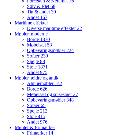
Porcelæn & Keramik
36
Sølv & Plet
68
Tin & andet
39
Andet
167
Maritime effekter
Diverse maritime effekter
22
Møbler, moderne
Borde
1370
Møbelsæt
53
Opbevaringsmøbler
224
Sofaer
239
Spejle
88
Stole
1871
Andet
975
Møbler, ældre og antik
Almuemøbler
142
Borde
626
Møbelsæt og spisestuer
27
Opbevaringsmøbler
348
Sofaer
65
Spejle
212
Stole
415
Andet
976
Mønter & Frimærker
Frimærker
14