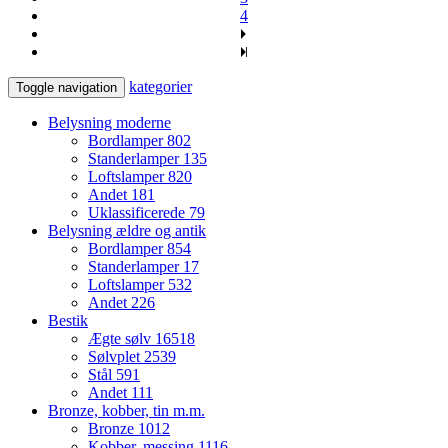
4
kategorier
Toggle navigation
Belysning moderne
Bordlamper
802
Standerlamper
135
Loftslamper
820
Andet
181
Uklassificerede
79
Belysning ældre og antik
Bordlamper
854
Standerlamper
17
Loftslamper
532
Andet
226
Bestik
Ægte sølv
16518
Sølvplet
2539
Stål
591
Andet
111
Bronze, kobber, tin m.m.
Bronze
1012
Kobber, messing
1116