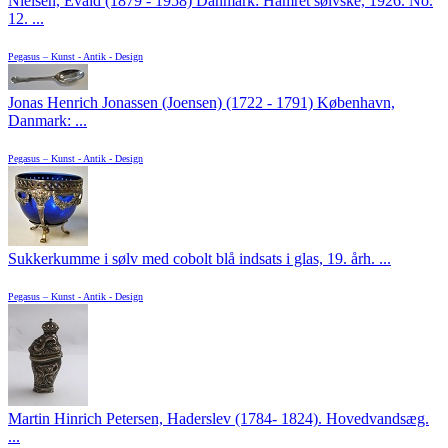
Nielsen, Evald (1879 - 1958) Danmark: Hamret sølvske, 1926. No.
12. ...
Pegasus – Kunst - Antik - Design
Jonas Henrich Jonassen (Joensen) (1722 - 1791) København,
Danmark: ...
Pegasus – Kunst - Antik - Design
Sukkerkumme i sølv med cobolt blå indsats i glas, 19. årh. ...
Pegasus – Kunst - Antik - Design
Martin Hinrich Petersen, Haderslev (1784- 1824). Hovedvandsæg.
...