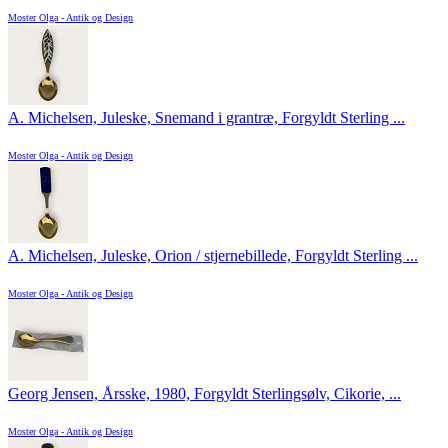
Moster Olga - Antik og Design
A. Michelsen, Juleske, Snemand i grantræ, Forgyldt Sterling ...
Moster Olga - Antik og Design
A. Michelsen, Juleske, Orion / stjernebillede, Forgyldt Sterling ...
Moster Olga - Antik og Design
Georg Jensen, Årsske, 1980, Forgyldt Sterlingsølv, Cikorie, ...
Moster Olga - Antik og Design