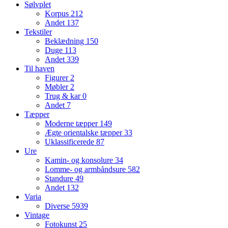
Sølvplet
Korpus
212
Andet
137
Tekstiler
Beklædning
150
Duge
113
Andet
339
Til haven
Figurer
2
Møbler
2
Trug & kar
0
Andet
7
Tæpper
Moderne tæpper
149
Ægte orientalske tæpper
33
Uklassificerede
87
Ure
Kamin- og konsolure
34
Lomme- og armbåndsure
582
Standure
49
Andet
132
Varia
Diverse
5939
Vintage
Fotokunst
25