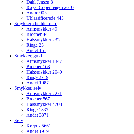
Dahl Jensen
8
Royal Copenhagen
2610
Andre
903
Uklassificerede
443
Smykker, double m.m.
Armsmykker
49
Brocher
44
Halssmykker
235
Ringe
23
Andet
151
Smykker, guld
Armsmykker
1347
Brocher
163
Halssmykker
2049
Ringe
2719
Andet
1087
Smykker, sølv
Armsmykker
2271
Brocher
567
Halssmykker
4708
Ringe
1837
Andet
3371
Sølv
Korpus
5661
Andet
1919