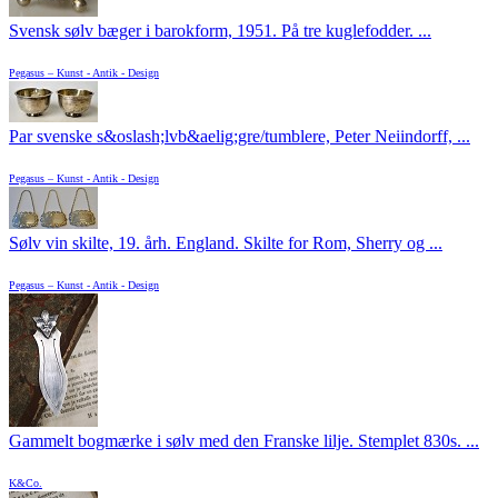
Svensk sølv bæger i barokform, 1951. På tre kuglefodder. ...
Pegasus – Kunst - Antik - Design
Par svenske s&oslash;lvb&aelig;gre/tumblere, Peter Neiindorff, ...
Pegasus – Kunst - Antik - Design
Sølv vin skilte, 19. årh. England. Skilte for Rom, Sherry og ...
Pegasus – Kunst - Antik - Design
Gammelt bogmærke i sølv med den Franske lilje. Stemplet 830s. ...
K&Co.