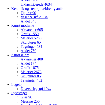
Andet
4908
Uklassificerede
4634
Keramik og stentøj - ældre og antik
Figurer
90
Vaser & skåle
134
Andet
348
Kunst moderne
Akvareller
605
Grafik
1559
Malerier
5280
Skulpturer
65
Tegninger
534
Andet
759
Kunst ældre
Akvareller
408
Andet
174
Grafik
1875
Malerier
2678
Skulpturer
85
Tegninger
482
Legetøj
Diverse legetøj
1044
Lysestager
Glas
96
Messing
250