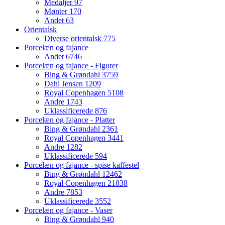
Medaljer
97
Mønter
170
Andet
63
Orientalsk
Diverse orientalsk
775
Porcelæn og fajance
Andet
6746
Porcelæn og fajance - Figurer
Bing & Grøndahl
3759
Dahl Jensen
1209
Royal Copenhagen
5108
Andre
1743
Uklassificerede
876
Porcelæn og fajance - Platter
Bing & Grøndahl
2361
Royal Copenhagen
3441
Andre
1282
Uklassificerede
594
Porcelæn og fajance - spise kaffestel
Bing & Grøndahl
12462
Royal Copenhagen
21838
Andre
7853
Uklassificerede
3552
Porcelæn og fajance - Vaser
Bing & Grøndahl
940