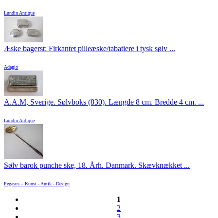
Lundin Antique
Æske bagerst: Firkantet pilleæske/tabatiere i tysk sølv ...
Adagio
A.A.M, Sverige. Sølvboks (830). Længde 8 cm. Bredde 4 cm. ...
Lundin Antique
Sølv barok punche ske, 18. Årh. Danmark. Skævknækket ...
Pegasus – Kunst - Antik - Design
1
2
3