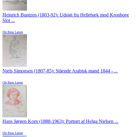
Heinrich Buntzen (1803-92): Udsigt fra Hellebæk mod Kronborg
Slot ...
Ole Buus Larsen
Niels Simonsen (1807-85): Stående Arabisk mand 1844 - ...
Ole Buus Larsen
Hans Jørgen Korn (1888-1963): Portræt af Helga Nielsen ...
Ole Buus Larsen