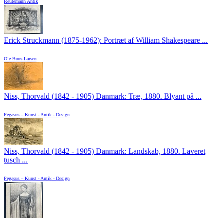
Reutemann Antik
Erick Struckmann (1875-1962): Portræt af William Shakespeare ...
Ole Buus Larsen
Niss, Thorvald (1842 - 1905) Danmark: Træ, 1880. Blyant på ...
Pegasus – Kunst - Antik - Design
Niss, Thorvald (1842 - 1905) Danmark: Landskab, 1880. Laveret
tusch ...
Pegasus – Kunst - Antik - Design