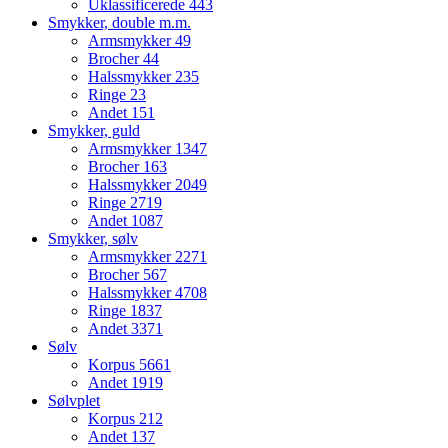
Uklassificerede
443
Smykker, double m.m.
Armsmykker
49
Brocher
44
Halssmykker
235
Ringe
23
Andet
151
Smykker, guld
Armsmykker
1347
Brocher
163
Halssmykker
2049
Ringe
2719
Andet
1087
Smykker, sølv
Armsmykker
2271
Brocher
567
Halssmykker
4708
Ringe
1837
Andet
3371
Sølv
Korpus
5661
Andet
1919
Sølvplet
Korpus
212
Andet
137