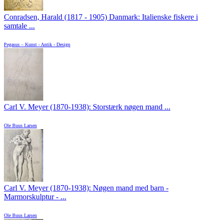
Conradsen, Harald (1817 - 1905) Danmark: Italienske fiskere i
samtale ...
Pegasus – Kunst - Antik - Design
Carl V. Meyer (1870-1938): Storstærk nøgen mand ...
Ole Buus Larsen
Carl V. Meyer (1870-1938): Nøgen mand med barn -
Marmorskulptur - ...
Ole Buus Larsen