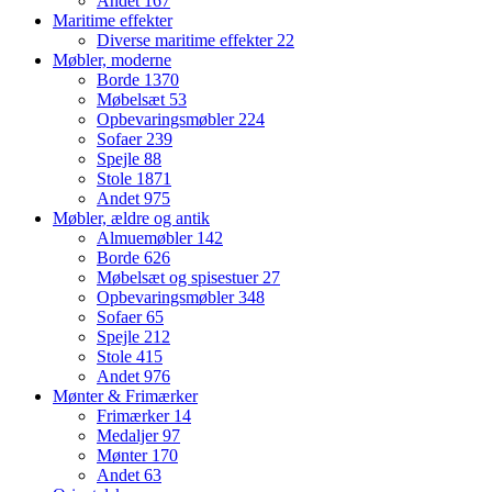
Andet
167
Maritime effekter
Diverse maritime effekter
22
Møbler, moderne
Borde
1370
Møbelsæt
53
Opbevaringsmøbler
224
Sofaer
239
Spejle
88
Stole
1871
Andet
975
Møbler, ældre og antik
Almuemøbler
142
Borde
626
Møbelsæt og spisestuer
27
Opbevaringsmøbler
348
Sofaer
65
Spejle
212
Stole
415
Andet
976
Mønter & Frimærker
Frimærker
14
Medaljer
97
Mønter
170
Andet
63