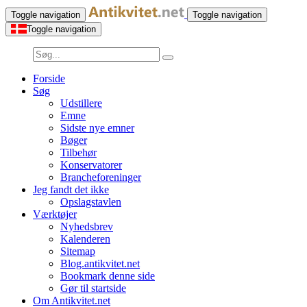
Toggle navigation
Toggle navigation
Toggle navigation
Forside
Søg
Udstillere
Emne
Sidste nye emner
Bøger
Tilbehør
Konservatorer
Brancheforeninger
Jeg fandt det ikke
Opslagstavlen
Værktøjer
Nyhedsbrev
Kalenderen
Sitemap
Blog.antikvitet.net
Bookmark denne side
Gør til startside
Om Antikvitet.net