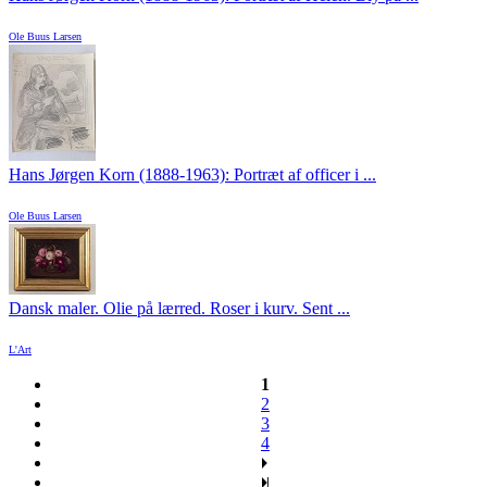
Ole Buus Larsen
Hans Jørgen Korn (1888-1963): Portræt af officer i ...
Ole Buus Larsen
Dansk maler. Olie på lærred. Roser i kurv. Sent ...
L'Art
1
2
3
4