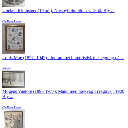
Ubekendt kunstner (19 årh): Næsbyholm Slot ca. 1850. Bly ...
Ole Buus Larsen
Louis Moe (1857 -1945) - Indrammet humoristisk tushtegning på ...
Adagio
Mogens Vantore (1895-1977): Mand med trækvogn i regnvejr 1920
Bly ...
Ole Buus Larsen