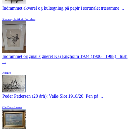
Indrammet akvarel og kultegning på papir i sortmalet træramme ...
Kinnerup Antik & Porcelæn
Indrammet original signeret Kaj Engholm 1924 (1906 - 1988) - tush
...
Adagio
Peder Pedersen (20 årh): Vallø Slot 1918/20. Pen på ...
Ole Buus Larsen