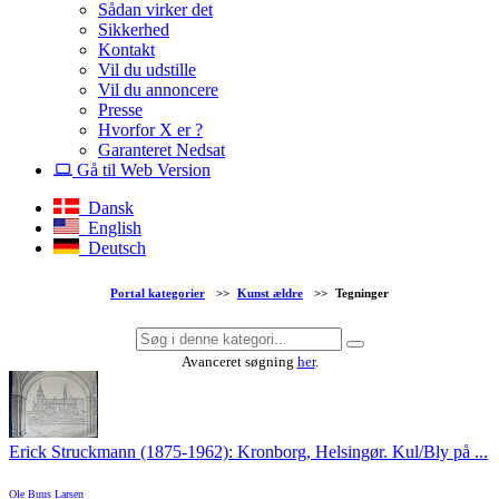
Sådan virker det
Sikkerhed
Kontakt
Vil du udstille
Vil du annoncere
Presse
Hvorfor X er ?
Garanteret Nedsat
Gå til Web Version
Dansk
English
Deutsch
Portal kategorier
>>
Kunst ældre
>>
Tegninger
Avanceret søgning
her
.
Erick Struckmann (1875-1962): Kronborg, Helsingør. Kul/Bly på ...
Ole Buus Larsen