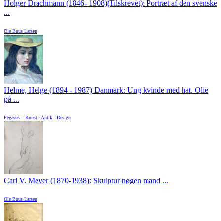
Holger Drachmann (1846- 1908)(Tilskrevet): Portræt af den svenske
...
Ole Buus Larsen
Helme, Helge (1894 - 1987) Danmark: Ung kvinde med hat. Olie
på ...
Pegasus – Kunst - Antik - Design
Carl V. Meyer (1870-1938): Skulptur nøgen mand ...
Ole Buus Larsen