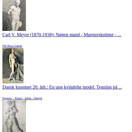
Carl V. Meyer (1870-1938): Nøgen mand - Marmorskulptur - ...
Ole Buus Larsen
Dansk kunstner 20. årh.: En ung kvindelig model. Tegning på ...
Pegasus – Kunst - Antik - Design