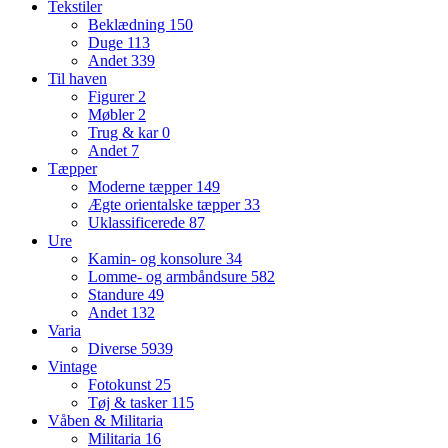
Tekstiler
Beklædning
150
Duge
113
Andet
339
Til haven
Figurer
2
Møbler
2
Trug & kar
0
Andet
7
Tæpper
Moderne tæpper
149
Ægte orientalske tæpper
33
Uklassificerede
87
Ure
Kamin- og konsolure
34
Lomme- og armbåndsure
582
Standure
49
Andet
132
Varia
Diverse
5939
Vintage
Fotokunst
25
Tøj & tasker
115
Våben & Militaria
Militaria
16