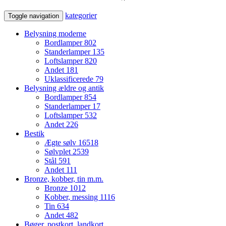
kategorier
Toggle navigation
Belysning moderne
Bordlamper
802
Standerlamper
135
Loftslamper
820
Andet
181
Uklassificerede
79
Belysning ældre og antik
Bordlamper
854
Standerlamper
17
Loftslamper
532
Andet
226
Bestik
Ægte sølv
16518
Sølvplet
2539
Stål
591
Andet
111
Bronze, kobber, tin m.m.
Bronze
1012
Kobber, messing
1116
Tin
634
Andet
482
Bøger, postkort, landkort