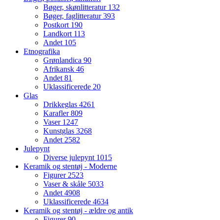
Bøger, skønlitteratur
132
Bøger, faglitteratur
393
Postkort
190
Landkort
113
Andet
105
Etnografika
Grønlandica
90
Afrikansk
46
Andet
81
Uklassificerede
20
Glas
Drikkeglas
4261
Karafler
809
Vaser
1247
Kunstglas
3268
Andet
2582
Julepynt
Diverse julepynt
1015
Keramik og stentøj - Moderne
Figurer
2523
Vaser & skåle
5033
Andet
4908
Uklassificerede
4634
Keramik og stentøj - ældre og antik
Figurer
90