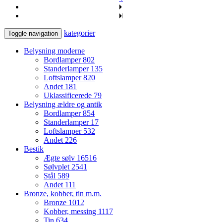
kategorier
Toggle navigation
Belysning moderne
Bordlamper
802
Standerlamper
135
Loftslamper
820
Andet
181
Uklassificerede
79
Belysning ældre og antik
Bordlamper
854
Standerlamper
17
Loftslamper
532
Andet
226
Bestik
Ægte sølv
16516
Sølvplet
2541
Stål
589
Andet
111
Bronze, kobber, tin m.m.
Bronze
1012
Kobber, messing
1117
Tin
634