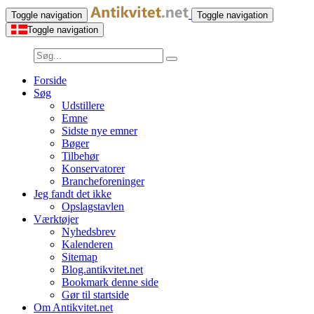
Toggle navigation
Toggle navigation
Toggle navigation
Forside
Søg
Udstillere
Emne
Sidste nye emner
Bøger
Tilbehør
Konservatorer
Brancheforeninger
Jeg fandt det ikke
Opslagstavlen
Værktøjer
Nyhedsbrev
Kalenderen
Sitemap
Blog.antikvitet.net
Bookmark denne side
Gør til startside
Om Antikvitet.net