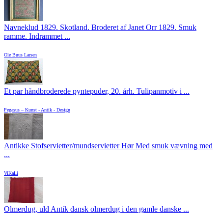
Navneklud 1829. Skotland. Broderet af Janet Orr 1829. Smuk
ramme. Indrammet ...
Ole Buus Larsen
Et par håndbroderede pyntepuder, 20. årh. Tulipanmotiv i ...
Pegasus – Kunst - Antik - Design
Antikke Stofservietter/mundservietter Hør Med smuk vævning med
...
ViKaLi
Olmerdug, uld Antik dansk olmerdug i den gamle danske ...