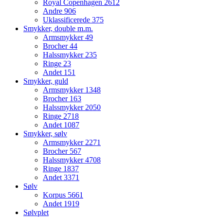
Royal Copenhagen
2612
Andre
906
Uklassificerede
375
Smykker, double m.m.
Armsmykker
49
Brocher
44
Halssmykker
235
Ringe
23
Andet
151
Smykker, guld
Armsmykker
1348
Brocher
163
Halssmykker
2050
Ringe
2718
Andet
1087
Smykker, sølv
Armsmykker
2271
Brocher
567
Halssmykker
4708
Ringe
1837
Andet
3371
Sølv
Korpus
5661
Andet
1919
Sølvplet