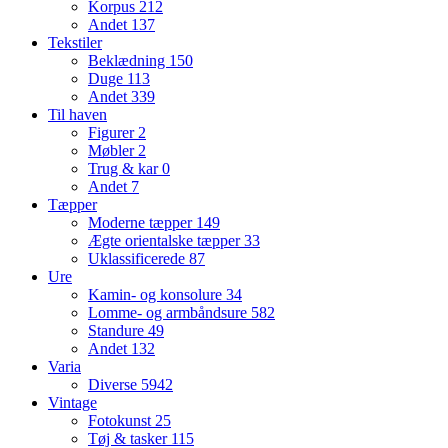
Korpus
212
Andet
137
Tekstiler
Beklædning
150
Duge
113
Andet
339
Til haven
Figurer
2
Møbler
2
Trug & kar
0
Andet
7
Tæpper
Moderne tæpper
149
Ægte orientalske tæpper
33
Uklassificerede
87
Ure
Kamin- og konsolure
34
Lomme- og armbåndsure
582
Standure
49
Andet
132
Varia
Diverse
5942
Vintage
Fotokunst
25
Tøj & tasker
115