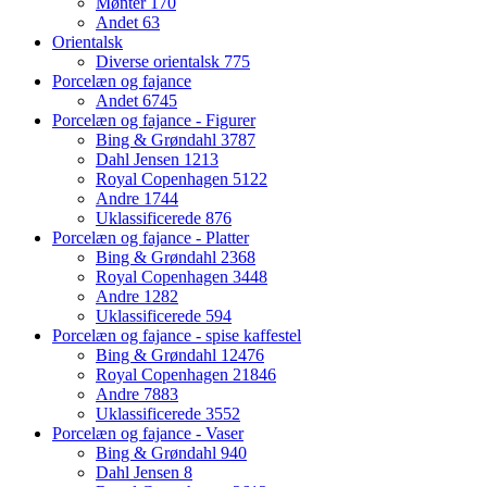
Mønter
170
Andet
63
Orientalsk
Diverse orientalsk
775
Porcelæn og fajance
Andet
6745
Porcelæn og fajance - Figurer
Bing & Grøndahl
3787
Dahl Jensen
1213
Royal Copenhagen
5122
Andre
1744
Uklassificerede
876
Porcelæn og fajance - Platter
Bing & Grøndahl
2368
Royal Copenhagen
3448
Andre
1282
Uklassificerede
594
Porcelæn og fajance - spise kaffestel
Bing & Grøndahl
12476
Royal Copenhagen
21846
Andre
7883
Uklassificerede
3552
Porcelæn og fajance - Vaser
Bing & Grøndahl
940
Dahl Jensen
8