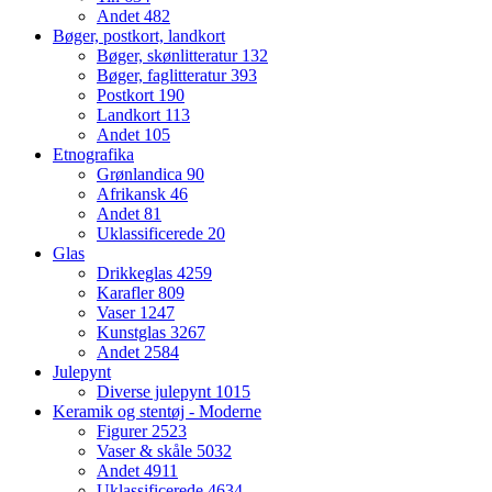
Andet
482
Bøger, postkort, landkort
Bøger, skønlitteratur
132
Bøger, faglitteratur
393
Postkort
190
Landkort
113
Andet
105
Etnografika
Grønlandica
90
Afrikansk
46
Andet
81
Uklassificerede
20
Glas
Drikkeglas
4259
Karafler
809
Vaser
1247
Kunstglas
3267
Andet
2584
Julepynt
Diverse julepynt
1015
Keramik og stentøj - Moderne
Figurer
2523
Vaser & skåle
5032
Andet
4911
Uklassificerede
4634