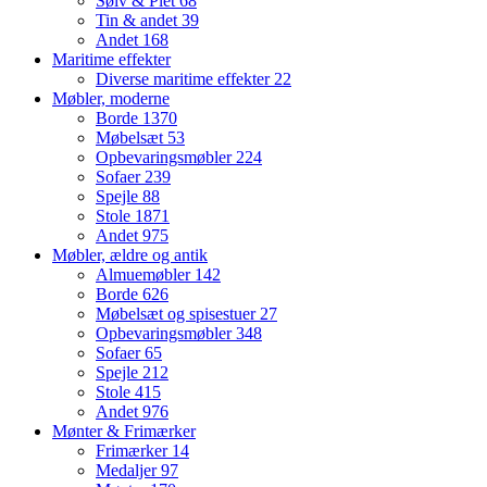
Sølv & Plet
68
Tin & andet
39
Andet
168
Maritime effekter
Diverse maritime effekter
22
Møbler, moderne
Borde
1370
Møbelsæt
53
Opbevaringsmøbler
224
Sofaer
239
Spejle
88
Stole
1871
Andet
975
Møbler, ældre og antik
Almuemøbler
142
Borde
626
Møbelsæt og spisestuer
27
Opbevaringsmøbler
348
Sofaer
65
Spejle
212
Stole
415
Andet
976
Mønter & Frimærker
Frimærker
14
Medaljer
97