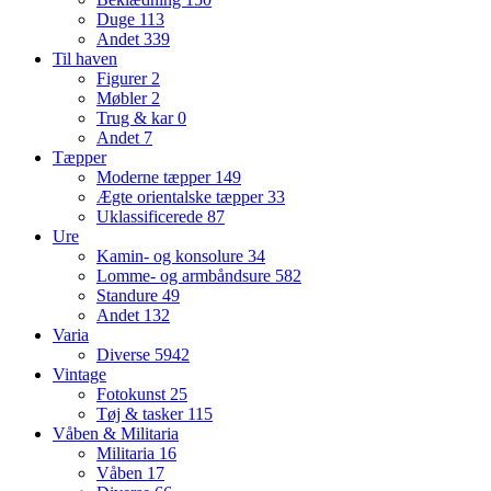
Duge
113
Andet
339
Til haven
Figurer
2
Møbler
2
Trug & kar
0
Andet
7
Tæpper
Moderne tæpper
149
Ægte orientalske tæpper
33
Uklassificerede
87
Ure
Kamin- og konsolure
34
Lomme- og armbåndsure
582
Standure
49
Andet
132
Varia
Diverse
5942
Vintage
Fotokunst
25
Tøj & tasker
115
Våben & Militaria
Militaria
16
Våben
17