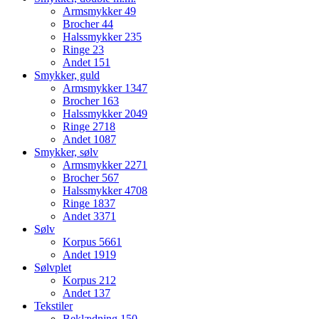
Armsmykker
49
Brocher
44
Halssmykker
235
Ringe
23
Andet
151
Smykker, guld
Armsmykker
1347
Brocher
163
Halssmykker
2049
Ringe
2718
Andet
1087
Smykker, sølv
Armsmykker
2271
Brocher
567
Halssmykker
4708
Ringe
1837
Andet
3371
Sølv
Korpus
5661
Andet
1919
Sølvplet
Korpus
212
Andet
137
Tekstiler
Beklædning
150