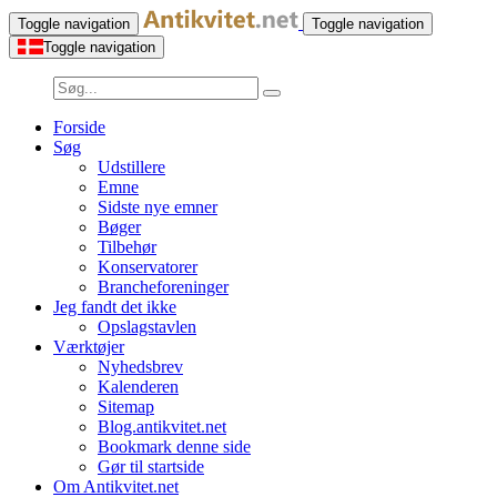
Toggle navigation
Toggle navigation
Toggle navigation
Forside
Søg
Udstillere
Emne
Sidste nye emner
Bøger
Tilbehør
Konservatorer
Brancheforeninger
Jeg fandt det ikke
Opslagstavlen
Værktøjer
Nyhedsbrev
Kalenderen
Sitemap
Blog.antikvitet.net
Bookmark denne side
Gør til startside
Om Antikvitet.net