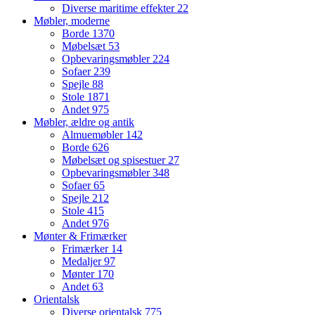
Diverse maritime effekter
22
Møbler, moderne
Borde
1370
Møbelsæt
53
Opbevaringsmøbler
224
Sofaer
239
Spejle
88
Stole
1871
Andet
975
Møbler, ældre og antik
Almuemøbler
142
Borde
626
Møbelsæt og spisestuer
27
Opbevaringsmøbler
348
Sofaer
65
Spejle
212
Stole
415
Andet
976
Mønter & Frimærker
Frimærker
14
Medaljer
97
Mønter
170
Andet
63
Orientalsk
Diverse orientalsk
775