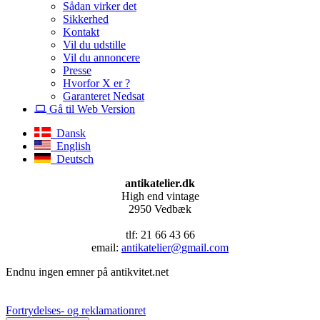
Sådan virker det
Sikkerhed
Kontakt
Vil du udstille
Vil du annoncere
Presse
Hvorfor X er ?
Garanteret Nedsat
Gå til Web Version
Dansk
English
Deutsch
antikatelier.dk
High end vintage
2950 Vedbæk
tlf: 21 66 43 66
email:
antikatelier@gmail.com
Endnu ingen emner på antikvitet.net
Fortrydelses- og reklamationret