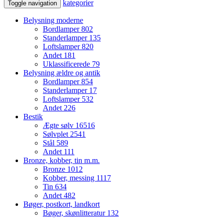
kategorier
Toggle navigation
Belysning moderne
Bordlamper
802
Standerlamper
135
Loftslamper
820
Andet
181
Uklassificerede
79
Belysning ældre og antik
Bordlamper
854
Standerlamper
17
Loftslamper
532
Andet
226
Bestik
Ægte sølv
16516
Sølvplet
2541
Stål
589
Andet
111
Bronze, kobber, tin m.m.
Bronze
1012
Kobber, messing
1117
Tin
634
Andet
482
Bøger, postkort, landkort
Bøger, skønlitteratur
132