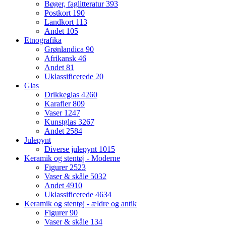
Bøger, faglitteratur
393
Postkort
190
Landkort
113
Andet
105
Etnografika
Grønlandica
90
Afrikansk
46
Andet
81
Uklassificerede
20
Glas
Drikkeglas
4260
Karafler
809
Vaser
1247
Kunstglas
3267
Andet
2584
Julepynt
Diverse julepynt
1015
Keramik og stentøj - Moderne
Figurer
2523
Vaser & skåle
5032
Andet
4910
Uklassificerede
4634
Keramik og stentøj - ældre og antik
Figurer
90
Vaser & skåle
134