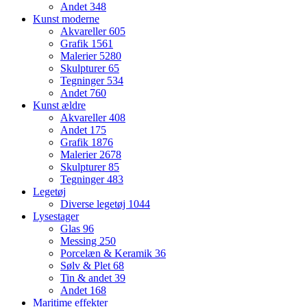
Andet
348
Kunst moderne
Akvareller
605
Grafik
1561
Malerier
5280
Skulpturer
65
Tegninger
534
Andet
760
Kunst ældre
Akvareller
408
Andet
175
Grafik
1876
Malerier
2678
Skulpturer
85
Tegninger
483
Legetøj
Diverse legetøj
1044
Lysestager
Glas
96
Messing
250
Porcelæn & Keramik
36
Sølv & Plet
68
Tin & andet
39
Andet
168
Maritime effekter