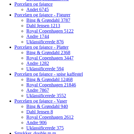
Porcelæn og fajance
Andet
6745
Porcelæn og fajance - Figurer
Bing & Grøndahl
3787
Dahl Jensen
1213
Royal Copenhagen
5122
Andre
1744
Uklassificerede
876
Porcelæn og fajance - Platter
Bing & Grøndahl
2368
Royal Copenhagen
3447
Andre
1282
Uklassificerede
594
Porcelæn og fajance - spise kaffestel
Bing & Grøndahl
12468
Royal Copenhagen
21846
Andre
7867
Uklassificerede
3552
Porcelæn og fajance - Vaser
Bing & Grøndahl
940
Dahl Jensen
8
Royal Copenhagen
2612
Andre
906
Uklassificerede
375
Smykker, double m.m.