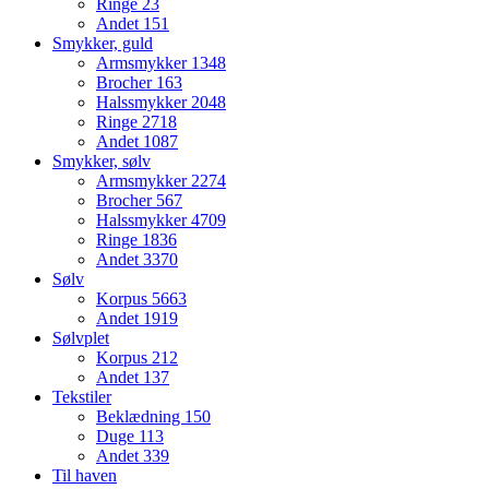
Ringe
23
Andet
151
Smykker, guld
Armsmykker
1348
Brocher
163
Halssmykker
2048
Ringe
2718
Andet
1087
Smykker, sølv
Armsmykker
2274
Brocher
567
Halssmykker
4709
Ringe
1836
Andet
3370
Sølv
Korpus
5663
Andet
1919
Sølvplet
Korpus
212
Andet
137
Tekstiler
Beklædning
150
Duge
113
Andet
339
Til haven