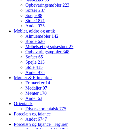
Opbevaringsmøbler
223
Sofaer
237
Spejle
88
Stole
1871
Andet
975
Møbler, ældre og antik
Almuemøbler
142
Borde
626
Møbelsæt og spisestuer
27
Opbevaringsmøbler
348
Sofaer
65
Spejle
213
Stole
415
Andet
975
Mønter & Frimærker
Frimærker
14
Medaljer
97
Mønter
170
Andet
63
Orientalsk
Diverse orientalsk
775
Porcelæn og fajance
Andet
6747
Porcelæn og fajance - Figurer