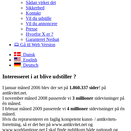
Sådan virker det
Sikkerhed
Kontakt
Vil du udstille
Vil du annoncere
Presse
Hvorfor X er ?
Garanteret Nedsat
Gå til Web Version
Dansk
English
Deutsch
Interesseret i at blive udstiller ?
I januar måned 2006 blev der set på
1.860.337 sider
! på
antikvitet.net.
I november måned 2008 passerede vi
3 millioner
sidevisninger på
én måned.
I februar måned 2009 passerede vi
4 millioner
sidevisninger på én
måned.
Hvis du repræsenterer en faglig kompetent kunst- / antikvitets-
forretning, så er det her på www.antikvitet.net og
www.worldantique.net I skal finde publikum både nationalt og