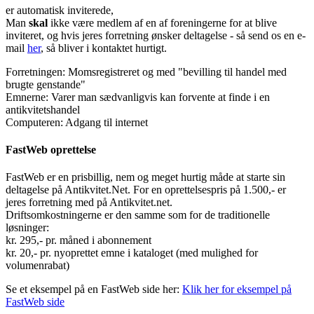
er automatisk inviterede,
Man
skal
ikke være medlem af en af foreningerne for at blive
inviteret, og hvis jeres forretning ønsker deltagelse - så send os en e-
mail
her
, så bliver i kontaktet hurtigt.
Forretningen: Momsregistreret og med "bevilling til handel med
brugte genstande"
Emnerne: Varer man sædvanligvis kan forvente at finde i en
antikvitetshandel
Computeren: Adgang til internet
FastWeb oprettelse
FastWeb er en prisbillig, nem og meget hurtig måde at starte sin
deltagelse på Antikvitet.Net. For en oprettelsespris på 1.500,- er
jeres forretning med på Antikvitet.net.
Driftsomkostningerne er den samme som for de traditionelle
løsninger:
kr. 295,- pr. måned i abonnement
kr. 20,- pr. nyoprettet emne i kataloget (med mulighed for
volumenrabat)
Se et eksempel på en FastWeb side her:
Klik her for eksempel på
FastWeb side