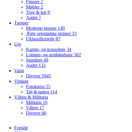
Figurer
2
Møbler
2
Trug & kar
0
Andet
7
Tæpper
Moderne tæpper
149
Ægte orientalske tæpper
33
Uklassificerede
87
Ure
Kamin- og konsolure
34
Lomme- og armbåndsure
582
Standure
49
Andet
132
Varia
Diverse
5945
Vintage
Fotokunst
25
Tøj & tasker
114
Våben & Militaria
Militaria
16
Våben
17
Diverse
66
Forside