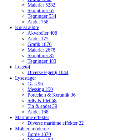
Malerier
5282
Skulpturer
65
Tegninger
534
Andet
758
Kunst ældre
Akvareller
408
Andet
175
Grafik
1876
Malerier
2678
Skulpturer
85
Tegninger
483
Legetøj
Diverse legetøj
1044
Lysestager
Glas
96
Messing
250
Porcelæn & Keramik
36
Sølv & Plet
68
Tin & andet
39
Andet
168
Maritime effekter
Diverse maritime effekter
22
Møbler, moderne
Borde
1370
Møbelsæt
53