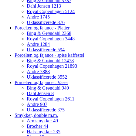
Bing & Grøndahl
3787
Dahl Jensen
1213
Royal Copenhagen
5124
Andre
1745
Uklassificerede
876
Porcelæn og fajance - Platter
Bing & Grøndahl
2368
Royal Copenhagen
3448
Andre
1284
Uklassificerede
594
Porcelæn og fajance - spise kaffestel
Bing & Grøndahl
12478
Royal Copenhagen
21893
Andre
7888
Uklassificerede
3552
Porcelæn og fajance - Vaser
Bing & Grøndahl
940
Dahl Jensen
8
Royal Copenhagen
2611
Andre
907
Uklassificerede
375
Smykker, double m.m.
Armsmykker
49
Brocher
44
Halssmykker
235