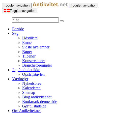
Toggle navigation
Toggle navigation
Toggle navigation
Forside
Søg
Udstillere
Emne
Sidste nye emner
Bøger
Tilbehør
Konservatorer
Brancheforeninger
Jeg fandt det ikke
Opslagstavlen
Værktøjer
Nyhedsbrev
Kalenderen
Sitemap
Blog.antikvitet.net
Bookmark denne side
Gør til startside
Om Antikvitet.net