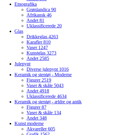
Etnografika
Grønlandica
90
Afrikansk
46
Andet
81
Uklassificerede
20
Glas
Drikkeglas
4263
Karafler
810
Vaser
1247
Kunstglas
3273
Andet
2585
Julepynt
Diverse julepynt
1016
Keramik og stentøj - Moderne
Figurer
2519
Vaser & skåle
5043
Andet
4918
Uklassificerede
4634
Keramik og stentøj - ældre og antik
Figurer
87
Vaser & skåle
134
Andet
348
Kunst moderne
Akvareller
605
Grafik
1562