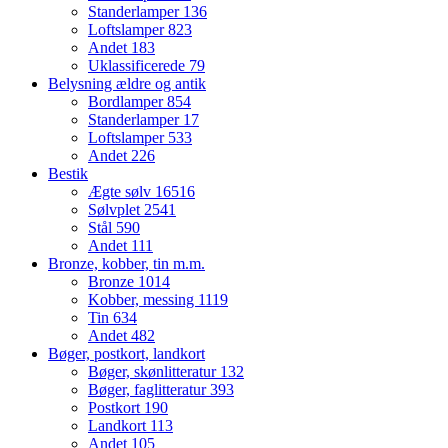
Standerlamper
136
Loftslamper
823
Andet
183
Uklassificerede
79
Belysning ældre og antik
Bordlamper
854
Standerlamper
17
Loftslamper
533
Andet
226
Bestik
Ægte sølv
16516
Sølvplet
2541
Stål
590
Andet
111
Bronze, kobber, tin m.m.
Bronze
1014
Kobber, messing
1119
Tin
634
Andet
482
Bøger, postkort, landkort
Bøger, skønlitteratur
132
Bøger, faglitteratur
393
Postkort
190
Landkort
113
Andet
105