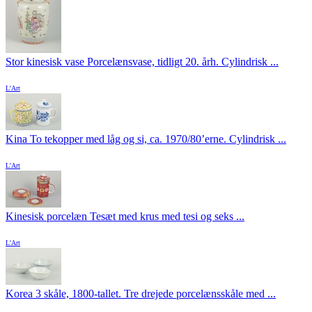
Stor kinesisk vase Porcelænsvase, tidligt 20. årh. Cylindrisk ...
L'Art
Kina To tekopper med låg og si, ca. 1970/80’erne. Cylindrisk ...
L'Art
Kinesisk porcelæn Tesæt med krus med tesi og seks ...
L'Art
Korea 3 skåle, 1800-tallet. Tre drejede porcelænsskåle med ...