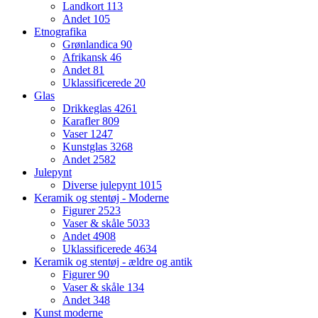
Landkort
113
Andet
105
Etnografika
Grønlandica
90
Afrikansk
46
Andet
81
Uklassificerede
20
Glas
Drikkeglas
4261
Karafler
809
Vaser
1247
Kunstglas
3268
Andet
2582
Julepynt
Diverse julepynt
1015
Keramik og stentøj - Moderne
Figurer
2523
Vaser & skåle
5033
Andet
4908
Uklassificerede
4634
Keramik og stentøj - ældre og antik
Figurer
90
Vaser & skåle
134
Andet
348
Kunst moderne