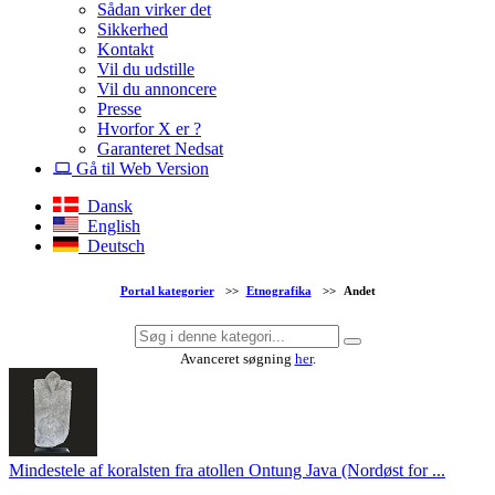
Sådan virker det
Sikkerhed
Kontakt
Vil du udstille
Vil du annoncere
Presse
Hvorfor X er ?
Garanteret Nedsat
Gå til Web Version
Dansk
English
Deutsch
Portal kategorier
>>
Etnografika
>>
Andet
Avanceret søgning
her
.
Mindestele af koralsten fra atollen Ontung Java (Nordøst for ...