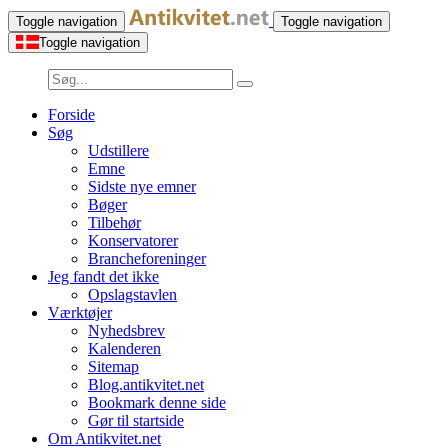
Toggle navigation
Toggle navigation
Toggle navigation
Forside
Søg
Udstillere
Emne
Sidste nye emner
Bøger
Tilbehør
Konservatorer
Brancheforeninger
Jeg fandt det ikke
Opslagstavlen
Værktøjer
Nyhedsbrev
Kalenderen
Sitemap
Blog.antikvitet.net
Bookmark denne side
Gør til startside
Om Antikvitet.net