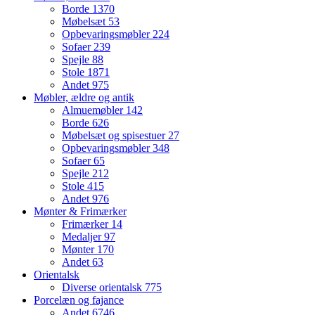
Borde
1370
Møbelsæt
53
Opbevaringsmøbler
224
Sofaer
239
Spejle
88
Stole
1871
Andet
975
Møbler, ældre og antik
Almuemøbler
142
Borde
626
Møbelsæt og spisestuer
27
Opbevaringsmøbler
348
Sofaer
65
Spejle
212
Stole
415
Andet
976
Mønter & Frimærker
Frimærker
14
Medaljer
97
Mønter
170
Andet
63
Orientalsk
Diverse orientalsk
775
Porcelæn og fajance
Andet
6746