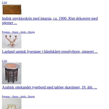
L'Art
Indisk smykkeskrin med intarsia, ca. 1900. Rigt dekoreret med
stjerner ...
Pegasus – Kunst - Antik - Design
Lapland samisk lysestage i håndskåret rensdyrhorn, signeret ...
L'Art
Arabisk ottekandet rygebord med talrige skæringer, 19. årh. ...
Pegasus – Kunst - Antik - Design