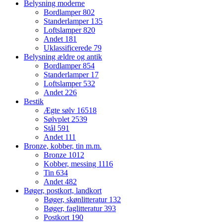
Belysning moderne
Bordlamper
802
Standerlamper
135
Loftslamper
820
Andet
181
Uklassificerede
79
Belysning ældre og antik
Bordlamper
854
Standerlamper
17
Loftslamper
532
Andet
226
Bestik
Ægte sølv
16518
Sølvplet
2539
Stål
591
Andet
111
Bronze, kobber, tin m.m.
Bronze
1012
Kobber, messing
1116
Tin
634
Andet
482
Bøger, postkort, landkort
Bøger, skønlitteratur
132
Bøger, faglitteratur
393
Postkort
190