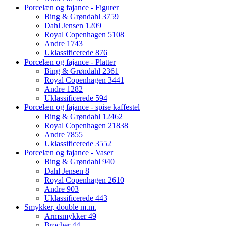
Porcelæn og fajance - Figurer
Bing & Grøndahl
3759
Dahl Jensen
1209
Royal Copenhagen
5108
Andre
1743
Uklassificerede
876
Porcelæn og fajance - Platter
Bing & Grøndahl
2361
Royal Copenhagen
3441
Andre
1282
Uklassificerede
594
Porcelæn og fajance - spise kaffestel
Bing & Grøndahl
12462
Royal Copenhagen
21838
Andre
7855
Uklassificerede
3552
Porcelæn og fajance - Vaser
Bing & Grøndahl
940
Dahl Jensen
8
Royal Copenhagen
2610
Andre
903
Uklassificerede
443
Smykker, double m.m.
Armsmykker
49
Brocher
44