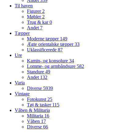
Andet
339
Til haven
Figurer
2
Møbler
2
Trug & kar
0
Andet
7
Tæpper
Moderne tæpper
149
Ægte orientalske tæpper
33
Uklassificerede
87
Ure
Kamin- og konsolure
34
Lomme- og armbåndsure
582
Standure
49
Andet
132
Varia
Diverse
5939
Vintage
Fotokunst
25
Tøj & tasker
115
Våben & Militaria
Militaria
16
Våben
17
Diverse
66