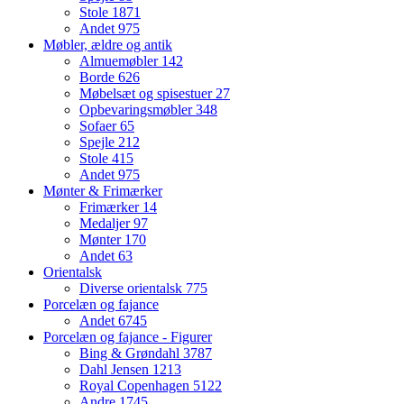
Stole
1871
Andet
975
Møbler, ældre og antik
Almuemøbler
142
Borde
626
Møbelsæt og spisestuer
27
Opbevaringsmøbler
348
Sofaer
65
Spejle
212
Stole
415
Andet
975
Mønter & Frimærker
Frimærker
14
Medaljer
97
Mønter
170
Andet
63
Orientalsk
Diverse orientalsk
775
Porcelæn og fajance
Andet
6745
Porcelæn og fajance - Figurer
Bing & Grøndahl
3787
Dahl Jensen
1213
Royal Copenhagen
5122
Andre
1745