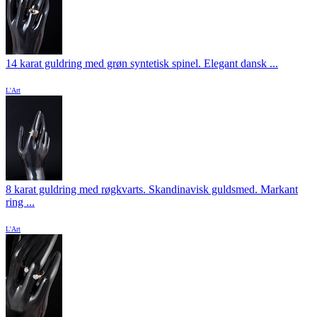
14 karat guldring med grøn syntetisk spinel. Elegant dansk ...
L'Art
8 karat guldring med røgkvarts. Skandinavisk guldsmed. Markant
ring ...
L'Art