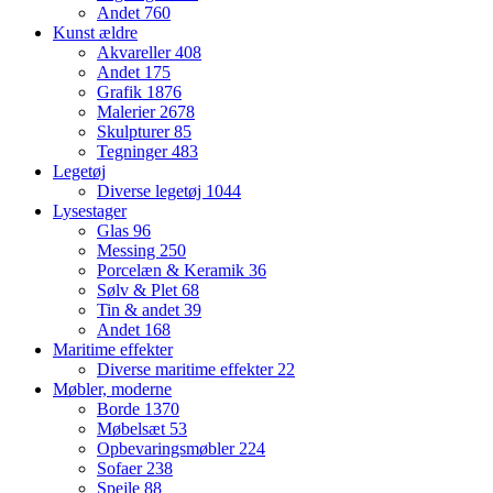
Andet
760
Kunst ældre
Akvareller
408
Andet
175
Grafik
1876
Malerier
2678
Skulpturer
85
Tegninger
483
Legetøj
Diverse legetøj
1044
Lysestager
Glas
96
Messing
250
Porcelæn & Keramik
36
Sølv & Plet
68
Tin & andet
39
Andet
168
Maritime effekter
Diverse maritime effekter
22
Møbler, moderne
Borde
1370
Møbelsæt
53
Opbevaringsmøbler
224
Sofaer
238
Spejle
88