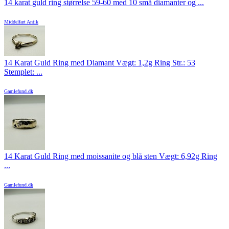
14 karat guld ring størrelse 59-60 med 10 små diamanter og ...
Middelfart Antik
14 Karat Guld Ring med Diamant Vægt: 1,2g Ring Str.: 53
Stemplet: ...
Gamlefund.dk
14 Karat Guld Ring med moissanite og blå sten Vægt: 6,92g Ring
...
Gamlefund.dk