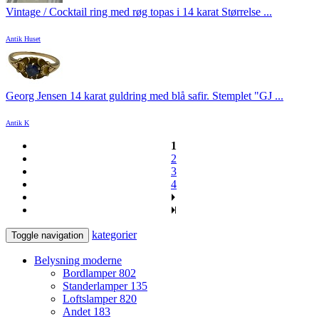
Vintage / Cocktail ring med røg topas i 14 karat Størrelse ...
Antik Huset
Georg Jensen 14 karat guldring med blå safir. Stemplet "GJ ...
Antik K
1
2
3
4
kategorier
Toggle navigation
Belysning moderne
Bordlamper
802
Standerlamper
135
Loftslamper
820
Andet
183