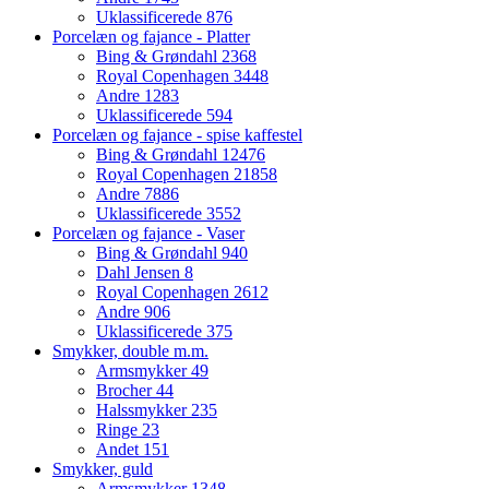
Uklassificerede
876
Porcelæn og fajance - Platter
Bing & Grøndahl
2368
Royal Copenhagen
3448
Andre
1283
Uklassificerede
594
Porcelæn og fajance - spise kaffestel
Bing & Grøndahl
12476
Royal Copenhagen
21858
Andre
7886
Uklassificerede
3552
Porcelæn og fajance - Vaser
Bing & Grøndahl
940
Dahl Jensen
8
Royal Copenhagen
2612
Andre
906
Uklassificerede
375
Smykker, double m.m.
Armsmykker
49
Brocher
44
Halssmykker
235
Ringe
23
Andet
151
Smykker, guld
Armsmykker
1348