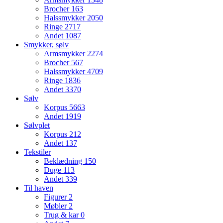
Brocher
163
Halssmykker
2050
Ringe
2717
Andet
1087
Smykker, sølv
Armsmykker
2274
Brocher
567
Halssmykker
4709
Ringe
1836
Andet
3370
Sølv
Korpus
5663
Andet
1919
Sølvplet
Korpus
212
Andet
137
Tekstiler
Beklædning
150
Duge
113
Andet
339
Til haven
Figurer
2
Møbler
2
Trug & kar
0