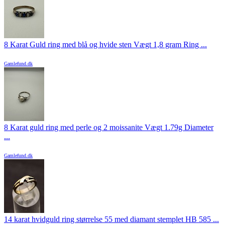
8 Karat Guld ring med blå og hvide sten Vægt 1,8 gram Ring ...
Gamlefund.dk
8 Karat guld ring med perle og 2 moissanite Vægt 1.79g Diameter
...
Gamlefund.dk
14 karat hvidguld ring størrelse 55 med diamant stemplet HB 585 ...