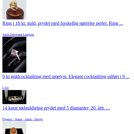
Ring i 18 kt. guld, prydet med forskellig størrelse perler. Ring ...
Antik Damgaard-Lauritsen
9 kt guldcocktailring med ametyst. Elegant cocktailring udført i 9 ...
L'Art
14 karat rødguldsring prydet med 5 diamanter, 20. årh. ...
Pegasus – Kunst - Antik - Design