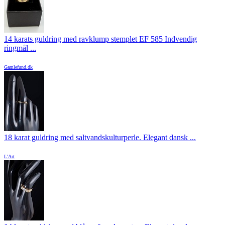
14 karats guldring med ravklump stemplet EF 585 Indvendig
ringmål ...
Gamlefund.dk
18 karat guldring med saltvandskulturperle. Elegant dansk ...
L'Art