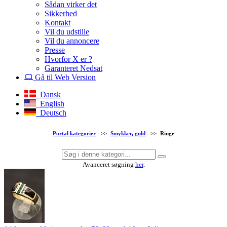
Sådan virker det
Sikkerhed
Kontakt
Vil du udstille
Vil du annoncere
Presse
Hvorfor X er ?
Garanteret Nedsat
Gå til Web Version
Dansk
English
Deutsch
Portal kategorier
>>
Smykker, guld
>>
Ringe
Avanceret søgning
her
.