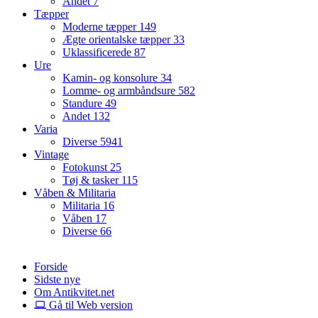
Andet
7
Tæpper
Moderne tæpper
149
Ægte orientalske tæpper
33
Uklassificerede
87
Ure
Kamin- og konsolure
34
Lomme- og armbåndsure
582
Standure
49
Andet
132
Varia
Diverse
5941
Vintage
Fotokunst
25
Tøj & tasker
115
Våben & Militaria
Militaria
16
Våben
17
Diverse
66
Forside
Sidste nye
Om Antikvitet.net
Gå til Web version