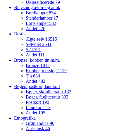
Uklassificerede
79
Belysning ældre og antik
Bordlamper
854
Standerlamper
17
Loftslamper
532
Andet
226
Bestik
Ægte sølv
16515
Sølvplet
2541
Stål
591
Andet
111
Bronze, kobber, tin m.m.
Bronze
1012
Kobber, messing
1119
Tin
634
Andet
482
Bøger, postkort, landkort
Bøger, skønlitteratur
132
Bøger, faglitteratur
393
Postkort
190
Landkort
113
Andet
105
Etnografika
Grønlandica
90
Afrikansk
46