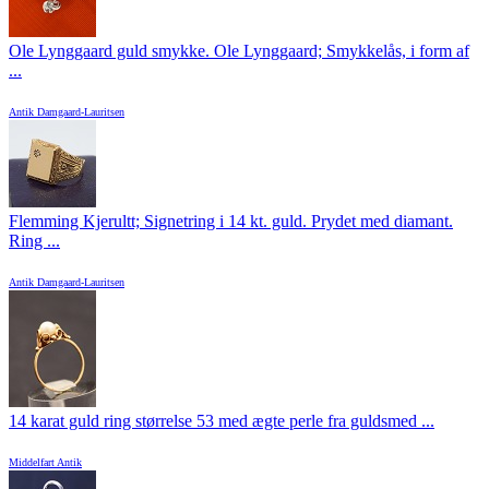
Ole Lynggaard guld smykke. Ole Lynggaard; Smykkelås, i form af
...
Antik Damgaard-Lauritsen
Flemming Kjerultt; Signetring i 14 kt. guld. Prydet med diamant.
Ring ...
Antik Damgaard-Lauritsen
14 karat guld ring størrelse 53 med ægte perle fra guldsmed ...
Middelfart Antik