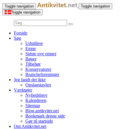
Toggle navigation
Toggle navigation
Toggle navigation
Forside
Søg
Udstillere
Emne
Sidste nye emner
Bøger
Tilbehør
Konservatorer
Brancheforeninger
Jeg fandt det ikke
Opslagstavlen
Værktøjer
Nyhedsbrev
Kalenderen
Sitemap
Blog.antikvitet.net
Bookmark denne side
Gør til startside
Om Antikvitet.net