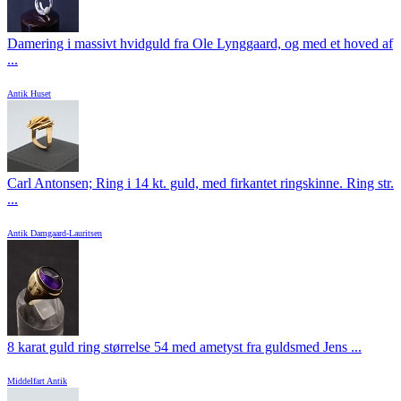
Damering i massivt hvidguld fra Ole Lynggaard, og med et hoved af
...
Antik Huset
Carl Antonsen; Ring i 14 kt. guld, med firkantet ringskinne. Ring str.
...
Antik Damgaard-Lauritsen
8 karat guld ring størrelse 54 med ametyst fra guldsmed Jens ...
Middelfart Antik