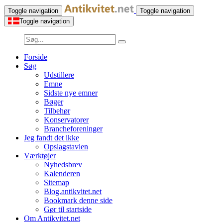
Toggle navigation
Toggle navigation
Toggle navigation
Forside
Søg
Udstillere
Emne
Sidste nye emner
Bøger
Tilbehør
Konservatorer
Brancheforeninger
Jeg fandt det ikke
Opslagstavlen
Værktøjer
Nyhedsbrev
Kalenderen
Sitemap
Blog.antikvitet.net
Bookmark denne side
Gør til startside
Om Antikvitet.net