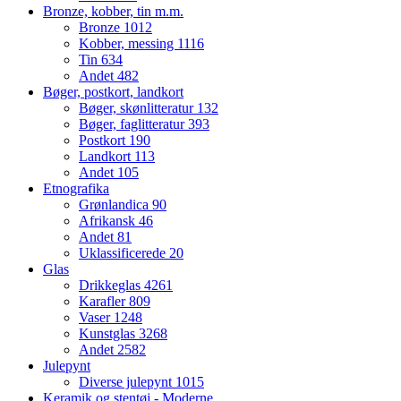
Bronze, kobber, tin m.m.
Bronze
1012
Kobber, messing
1116
Tin
634
Andet
482
Bøger, postkort, landkort
Bøger, skønlitteratur
132
Bøger, faglitteratur
393
Postkort
190
Landkort
113
Andet
105
Etnografika
Grønlandica
90
Afrikansk
46
Andet
81
Uklassificerede
20
Glas
Drikkeglas
4261
Karafler
809
Vaser
1248
Kunstglas
3268
Andet
2582
Julepynt
Diverse julepynt
1015
Keramik og stentøj - Moderne