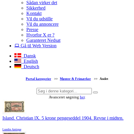
Sådan virker det
Sikkerhed
Kontakt
Vil du udstille
Vil du annoncere
Presse
Hvorfor X er ?
Garanteret Nedsat
Gå til Web Version
Dansk
English
Deutsch
Portal kategorier
>>
Mønter & Frimærker
>>
Andet
Avanceret søgning
her
.
Island. Christian lX. 5 krone pengeseddel 1904. Revne i midten.
Lundin Antique