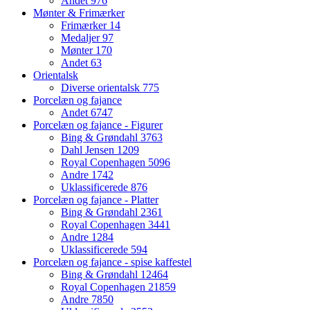
Andet
976
Mønter & Frimærker
Frimærker
14
Medaljer
97
Mønter
170
Andet
63
Orientalsk
Diverse orientalsk
775
Porcelæn og fajance
Andet
6747
Porcelæn og fajance - Figurer
Bing & Grøndahl
3763
Dahl Jensen
1209
Royal Copenhagen
5096
Andre
1742
Uklassificerede
876
Porcelæn og fajance - Platter
Bing & Grøndahl
2361
Royal Copenhagen
3441
Andre
1284
Uklassificerede
594
Porcelæn og fajance - spise kaffestel
Bing & Grøndahl
12464
Royal Copenhagen
21859
Andre
7850