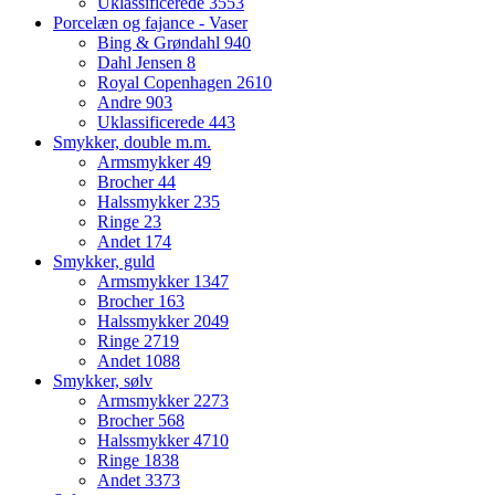
Uklassificerede
3553
Porcelæn og fajance - Vaser
Bing & Grøndahl
940
Dahl Jensen
8
Royal Copenhagen
2610
Andre
903
Uklassificerede
443
Smykker, double m.m.
Armsmykker
49
Brocher
44
Halssmykker
235
Ringe
23
Andet
174
Smykker, guld
Armsmykker
1347
Brocher
163
Halssmykker
2049
Ringe
2719
Andet
1088
Smykker, sølv
Armsmykker
2273
Brocher
568
Halssmykker
4710
Ringe
1838
Andet
3373