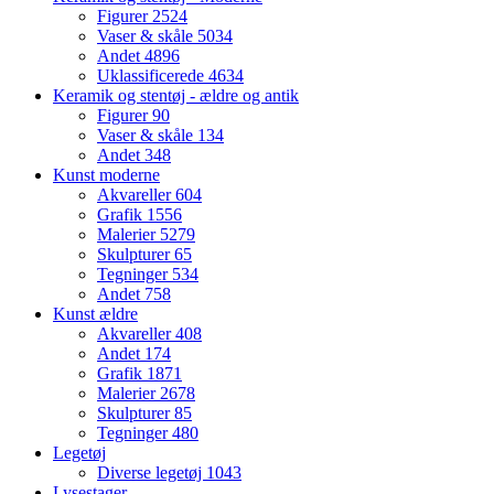
Figurer
2524
Vaser & skåle
5034
Andet
4896
Uklassificerede
4634
Keramik og stentøj - ældre og antik
Figurer
90
Vaser & skåle
134
Andet
348
Kunst moderne
Akvareller
604
Grafik
1556
Malerier
5279
Skulpturer
65
Tegninger
534
Andet
758
Kunst ældre
Akvareller
408
Andet
174
Grafik
1871
Malerier
2678
Skulpturer
85
Tegninger
480
Legetøj
Diverse legetøj
1043
Lysestager