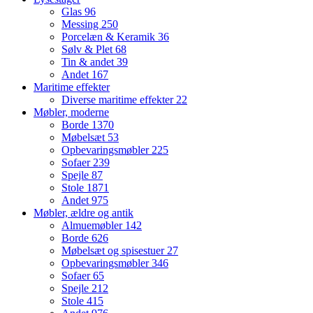
Glas
96
Messing
250
Porcelæn & Keramik
36
Sølv & Plet
68
Tin & andet
39
Andet
167
Maritime effekter
Diverse maritime effekter
22
Møbler, moderne
Borde
1370
Møbelsæt
53
Opbevaringsmøbler
225
Sofaer
239
Spejle
87
Stole
1871
Andet
975
Møbler, ældre og antik
Almuemøbler
142
Borde
626
Møbelsæt og spisestuer
27
Opbevaringsmøbler
346
Sofaer
65
Spejle
212
Stole
415