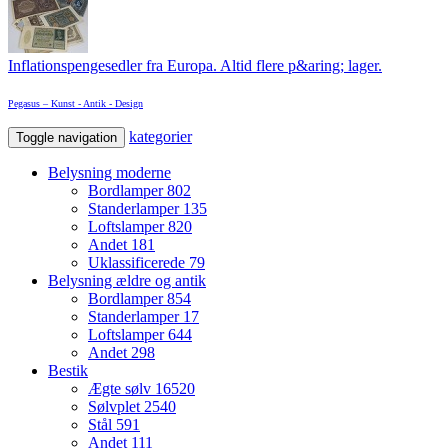
Inflationspengesedler fra Europa. Altid flere p&aring; lager.
Pegasus – Kunst - Antik - Design
kategorier
Toggle navigation
Belysning moderne
Bordlamper
802
Standerlamper
135
Loftslamper
820
Andet
181
Uklassificerede
79
Belysning ældre og antik
Bordlamper
854
Standerlamper
17
Loftslamper
644
Andet
298
Bestik
Ægte sølv
16520
Sølvplet
2540
Stål
591
Andet
111