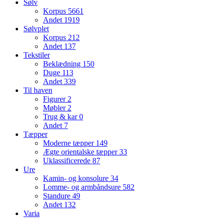
Sølv
Korpus
5661
Andet
1919
Sølvplet
Korpus
212
Andet
137
Tekstiler
Beklædning
150
Duge
113
Andet
339
Til haven
Figurer
2
Møbler
2
Trug & kar
0
Andet
7
Tæpper
Moderne tæpper
149
Ægte orientalske tæpper
33
Uklassificerede
87
Ure
Kamin- og konsolure
34
Lomme- og armbåndsure
582
Standure
49
Andet
132
Varia