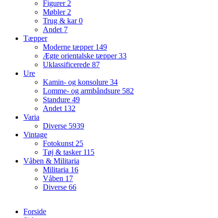
Figurer
2
Møbler
2
Trug & kar
0
Andet
7
Tæpper
Moderne tæpper
149
Ægte orientalske tæpper
33
Uklassificerede
87
Ure
Kamin- og konsolure
34
Lomme- og armbåndsure
582
Standure
49
Andet
132
Varia
Diverse
5939
Vintage
Fotokunst
25
Tøj & tasker
115
Våben & Militaria
Militaria
16
Våben
17
Diverse
66
Forside