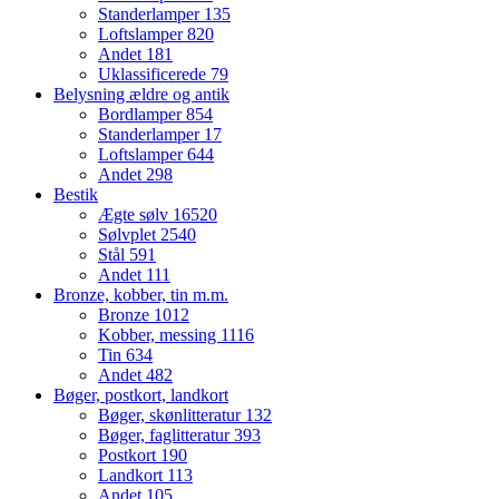
Standerlamper
135
Loftslamper
820
Andet
181
Uklassificerede
79
Belysning ældre og antik
Bordlamper
854
Standerlamper
17
Loftslamper
644
Andet
298
Bestik
Ægte sølv
16520
Sølvplet
2540
Stål
591
Andet
111
Bronze, kobber, tin m.m.
Bronze
1012
Kobber, messing
1116
Tin
634
Andet
482
Bøger, postkort, landkort
Bøger, skønlitteratur
132
Bøger, faglitteratur
393
Postkort
190
Landkort
113
Andet
105