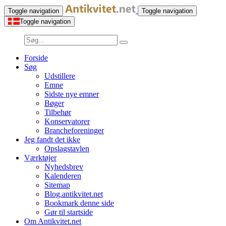
Toggle navigation
Toggle navigation
Toggle navigation
Forside
Søg
Udstillere
Emne
Sidste nye emner
Bøger
Tilbehør
Konservatorer
Brancheforeninger
Jeg fandt det ikke
Opslagstavlen
Værktøjer
Nyhedsbrev
Kalenderen
Sitemap
Blog.antikvitet.net
Bookmark denne side
Gør til startside
Om Antikvitet.net