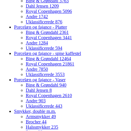
Bing & Grøndahl
3763
Dahl Jensen
1209
Royal Copenhagen
5096
Andre
1742
Uklassificerede
876
Porcelæn og fajance - Platter
Bing & Grøndahl
2361
Royal Copenhagen
3441
Andre
1284
Uklassificerede
594
Porcelæn og fajance - spise kaffestel
Bing & Grøndahl
12464
Royal Copenhagen
21861
Andre
7850
Uklassificerede
3553
Porcelæn og fajance - Vaser
Bing & Grøndahl
940
Dahl Jensen
8
Royal Copenhagen
2610
Andre
903
Uklassificerede
443
Smykker, double m.m.
Armsmykker
49
Brocher
44
Halssmykker
235