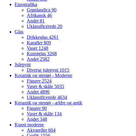
Etnografika
Grønlandica
90
Afrikansk
46
Andet
81
Uklassificerede
20
Glas
Drikkeglas
4261
Karafler
809
Vaser
1248
Kunstglas
3268
Andet
2582
Julepynt
Diverse julepynt
1015
Keramik og stentøj - Moderne
Figurer
2524
Vaser & skåle
5035
Andet
4896
Uklassificerede
4634
Keramik og stentøj - ældre og antik
Figurer
90
Vaser & skåle
134
Andet
348
Kunst moderne
Akvareller
604
Grafik
1556