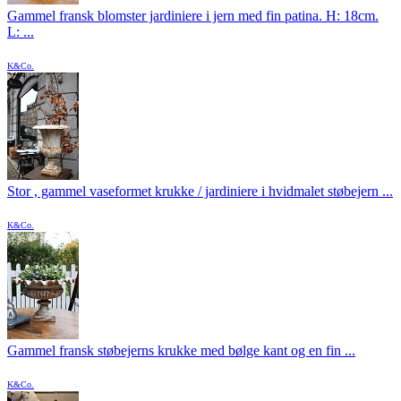
Gammel fransk blomster jardiniere i jern med fin patina. H: 18cm.
L: ...
K&Co.
Stor , gammel vaseformet krukke / jardiniere i hvidmalet støbejern ...
K&Co.
Gammel fransk støbejerns krukke med bølge kant og en fin ...
K&Co.