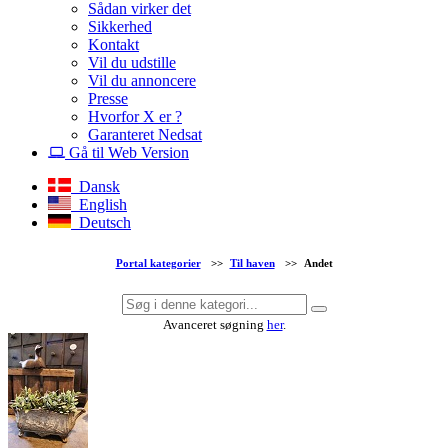
Sådan virker det
Sikkerhed
Kontakt
Vil du udstille
Vil du annoncere
Presse
Hvorfor X er ?
Garanteret Nedsat
Gå til Web Version
Dansk
English
Deutsch
Portal kategorier
>>
Til haven
>>
Andet
Avanceret søgning
her
.