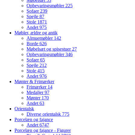
Møbelsæt
53
Opbevaringsmøbler
225
Sofaer
239
Spejle
87
Stole
1871
Andet
975
Møbler, ældre og antik
Almuemøbler
142
Borde
626
Møbelsæt og spisestuer
27
Opbevaringsmøbler
346
Sofaer
65
Spejle
212
Stole
415
Andet
976
Mønter & Frimærker
Frimærker
14
Medaljer
97
Mønter
170
Andet
63
Orientalsk
Diverse orientalsk
775
Porcelæn og fajance
Andet
6747
Porcelæn og fajance - Figurer