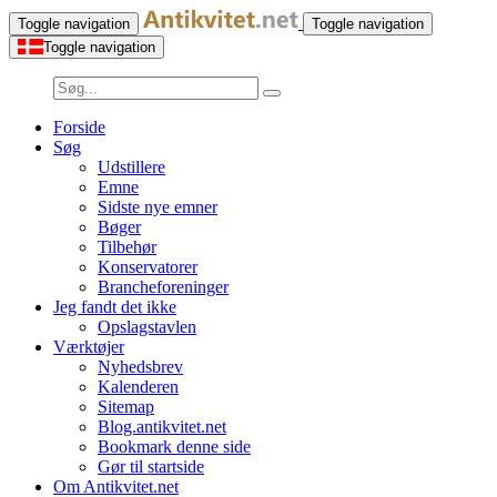
Toggle navigation
Toggle navigation
Toggle navigation
Forside
Søg
Udstillere
Emne
Sidste nye emner
Bøger
Tilbehør
Konservatorer
Brancheforeninger
Jeg fandt det ikke
Opslagstavlen
Værktøjer
Nyhedsbrev
Kalenderen
Sitemap
Blog.antikvitet.net
Bookmark denne side
Gør til startside
Om Antikvitet.net