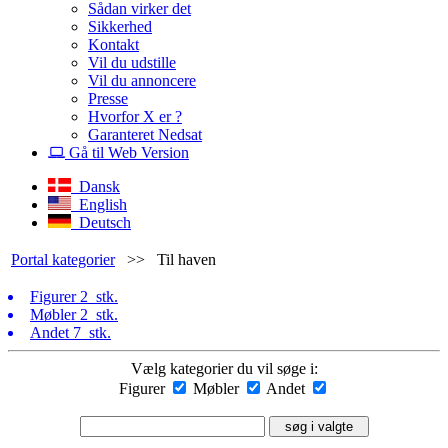
Sådan virker det
Sikkerhed
Kontakt
Vil du udstille
Vil du annoncere
Presse
Hvorfor X er ?
Garanteret Nedsat
Gå til Web Version
Dansk
English
Deutsch
Portal kategorier
>>
Til haven
Figurer
2 stk.
Møbler
2 stk.
Andet
7 stk.
Vælg kategorier du vil søge i:
Figurer
Møbler
Andet