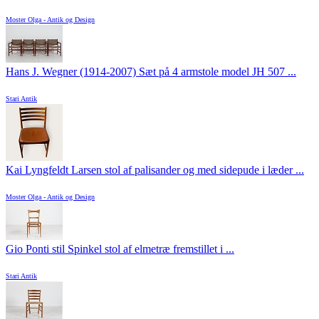
Moster Olga - Antik og Design
Hans J. Wegner (1914-2007) Sæt på 4 armstole model JH 507 ...
Stari Antik
Kai Lyngfeldt Larsen stol af palisander og med sidepude i læder ...
Moster Olga - Antik og Design
Gio Ponti stil Spinkel stol af elmetræ fremstillet i ...
Stari Antik