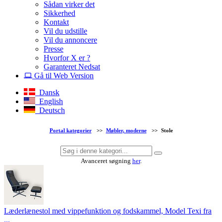
Sådan virker det
Sikkerhed
Kontakt
Vil du udstille
Vil du annoncere
Presse
Hvorfor X er ?
Garanteret Nedsat
Gå til Web Version
Dansk
English
Deutsch
Portal kategorier
>>
Møbler, moderne
>>
Stole
Avanceret søgning
her
.
Læderlænestol med vippefunktion og fodskammel, Model Texi fra
...