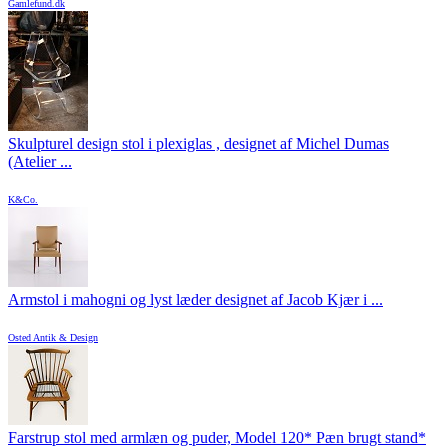
Gamlefund.dk
Skulpturel design stol i plexiglas , designet af Michel Dumas
(Atelier ...
K&Co.
Armstol i mahogni og lyst læder designet af Jacob Kjær i ...
Osted Antik & Design
Farstrup stol med armlæn og puder, Model 120* Pæn brugt stand*