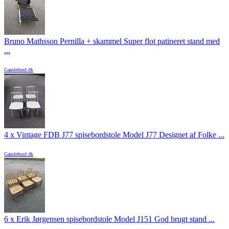
Bruno Mathsson Pernilla + skammel Super flot patineret stand med
...
Gamlefund.dk
4 x Vintage FDB J77 spisebordstole Model J77 Designet af Folke ...
Gamlefund.dk
6 x Erik Jørgensen spisebordstole Model J151 God brugt stand ...