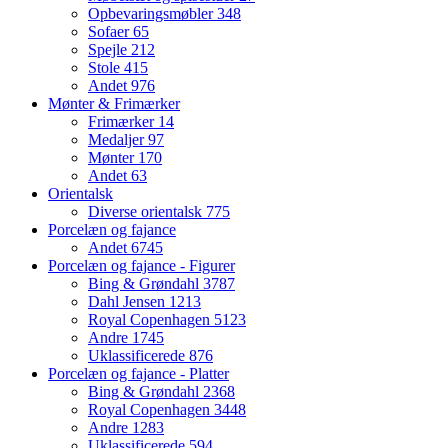
Opbevaringsmøbler
348
Sofaer
65
Spejle
212
Stole
415
Andet
976
Mønter & Frimærker
Frimærker
14
Medaljer
97
Mønter
170
Andet
63
Orientalsk
Diverse orientalsk
775
Porcelæn og fajance
Andet
6745
Porcelæn og fajance - Figurer
Bing & Grøndahl
3787
Dahl Jensen
1213
Royal Copenhagen
5123
Andre
1745
Uklassificerede
876
Porcelæn og fajance - Platter
Bing & Grøndahl
2368
Royal Copenhagen
3448
Andre
1283
Uklassificerede
594