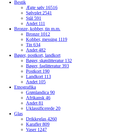
Bestik
Ægte sølv
16516
Sølvplet
2541
Stål
591
Andet
111
Bronze, kobber, tin m.m.
Bronze
1012
Kobber, messing
1119
Tin
634
Andet
482
Bøger, postkort, landkort
Bøger, skønlitteratur
132
Bøger, faglitteratur
393
Postkort
190
Landkort
113
Andet
105
Etnografika
Grønlandica
90
Afrikansk
46
Andet
81
Uklassificerede
20
Glas
Drikkeglas
4260
Karafler
809
Vaser
1247