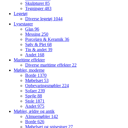
Skulpturer
85
Tegninger
483
Legetøj
Diverse legetøj
1044
Lysestager
Glas
96
Messing
250
Porcelæn & Keramik
36
Sølv & Plet
68
Tin & andet
39
Andet
168
Maritime effekter
Diverse maritime effekter
22
Møbler, moderne
Borde
1370
Møbelsæt
53
Opbevaringsmøbler
224
Sofaer
239
Spejle
88
Stole
1871
Andet
975
Møbler, ældre og antik
Almuemøbler
142
Borde
626
Møbelsæt og spisestuer
27