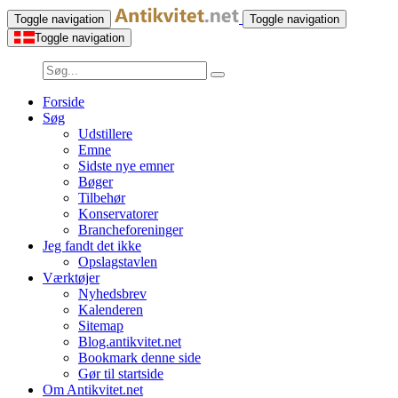
Toggle navigation
Toggle navigation
Toggle navigation
Forside
Søg
Udstillere
Emne
Sidste nye emner
Bøger
Tilbehør
Konservatorer
Brancheforeninger
Jeg fandt det ikke
Opslagstavlen
Værktøjer
Nyhedsbrev
Kalenderen
Sitemap
Blog.antikvitet.net
Bookmark denne side
Gør til startside
Om Antikvitet.net