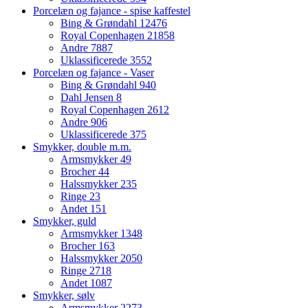
Porcelæn og fajance - spise kaffestel
Bing & Grøndahl
12476
Royal Copenhagen
21858
Andre
7887
Uklassificerede
3552
Porcelæn og fajance - Vaser
Bing & Grøndahl
940
Dahl Jensen
8
Royal Copenhagen
2612
Andre
906
Uklassificerede
375
Smykker, double m.m.
Armsmykker
49
Brocher
44
Halssmykker
235
Ringe
23
Andet
151
Smykker, guld
Armsmykker
1348
Brocher
163
Halssmykker
2050
Ringe
2718
Andet
1087
Smykker, sølv
Armsmykker
2273