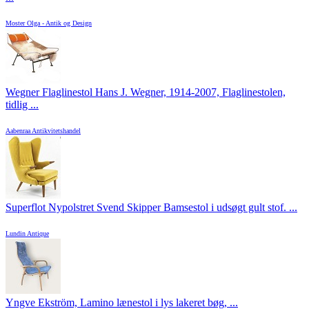
Moster Olga - Antik og Design
Wegner Flaglinestol Hans J. Wegner, 1914-2007, Flaglinestolen,
tidlig ...
Aabenraa Antikvitetshandel
Superflot Nypolstret Svend Skipper Bamsestol i udsøgt gult stof. ...
Lundin Antique
Yngve Ekström, Lamino lænestol i lys lakeret bøg, ...