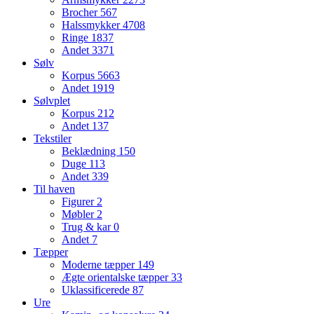
Brocher
567
Halssmykker
4708
Ringe
1837
Andet
3371
Sølv
Korpus
5663
Andet
1919
Sølvplet
Korpus
212
Andet
137
Tekstiler
Beklædning
150
Duge
113
Andet
339
Til haven
Figurer
2
Møbler
2
Trug & kar
0
Andet
7
Tæpper
Moderne tæpper
149
Ægte orientalske tæpper
33
Uklassificerede
87
Ure