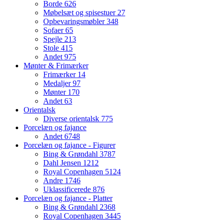
Borde
626
Møbelsæt og spisestuer
27
Opbevaringsmøbler
348
Sofaer
65
Spejle
213
Stole
415
Andet
975
Mønter & Frimærker
Frimærker
14
Medaljer
97
Mønter
170
Andet
63
Orientalsk
Diverse orientalsk
775
Porcelæn og fajance
Andet
6748
Porcelæn og fajance - Figurer
Bing & Grøndahl
3787
Dahl Jensen
1212
Royal Copenhagen
5124
Andre
1746
Uklassificerede
876
Porcelæn og fajance - Platter
Bing & Grøndahl
2368
Royal Copenhagen
3445