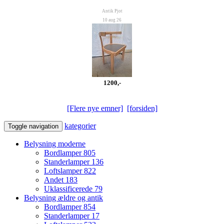
Antik Pjot
10 aug 26
1200,-
[Flere nye emner]
[forsiden]
kategorier
Toggle navigation
Belysning moderne
Bordlamper
805
Standerlamper
136
Loftslamper
822
Andet
183
Uklassificerede
79
Belysning ældre og antik
Bordlamper
854
Standerlamper
17