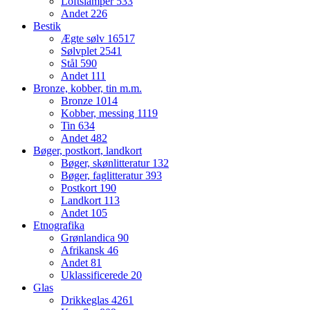
Loftslamper
533
Andet
226
Bestik
Ægte sølv
16517
Sølvplet
2541
Stål
590
Andet
111
Bronze, kobber, tin m.m.
Bronze
1014
Kobber, messing
1119
Tin
634
Andet
482
Bøger, postkort, landkort
Bøger, skønlitteratur
132
Bøger, faglitteratur
393
Postkort
190
Landkort
113
Andet
105
Etnografika
Grønlandica
90
Afrikansk
46
Andet
81
Uklassificerede
20
Glas
Drikkeglas
4261