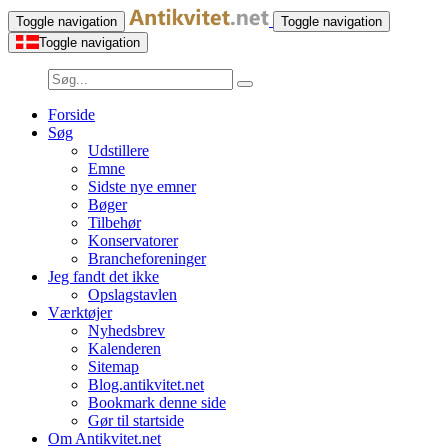
Toggle navigation
Toggle navigation
Toggle navigation
Forside
Søg
Udstillere
Emne
Sidste nye emner
Bøger
Tilbehør
Konservatorer
Brancheforeninger
Jeg fandt det ikke
Opslagstavlen
Værktøjer
Nyhedsbrev
Kalenderen
Sitemap
Blog.antikvitet.net
Bookmark denne side
Gør til startside
Om Antikvitet.net