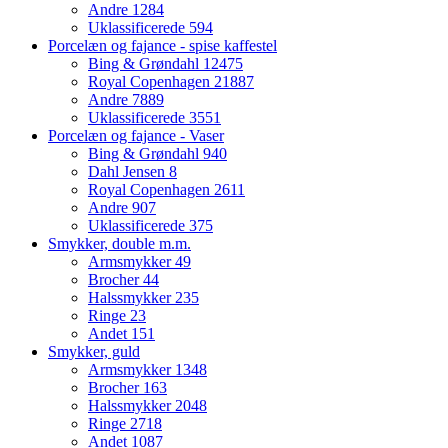
Andre
1284
Uklassificerede
594
Porcelæn og fajance - spise kaffestel
Bing & Grøndahl
12475
Royal Copenhagen
21887
Andre
7889
Uklassificerede
3551
Porcelæn og fajance - Vaser
Bing & Grøndahl
940
Dahl Jensen
8
Royal Copenhagen
2611
Andre
907
Uklassificerede
375
Smykker, double m.m.
Armsmykker
49
Brocher
44
Halssmykker
235
Ringe
23
Andet
151
Smykker, guld
Armsmykker
1348
Brocher
163
Halssmykker
2048
Ringe
2718
Andet
1087