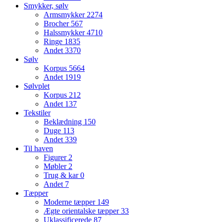
Smykker, sølv
Armsmykker
2274
Brocher
567
Halssmykker
4710
Ringe
1835
Andet
3370
Sølv
Korpus
5664
Andet
1919
Sølvplet
Korpus
212
Andet
137
Tekstiler
Beklædning
150
Duge
113
Andet
339
Til haven
Figurer
2
Møbler
2
Trug & kar
0
Andet
7
Tæpper
Moderne tæpper
149
Ægte orientalske tæpper
33
Uklassificerede
87