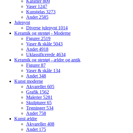
Karafler
809
Vaser
1247
Kunstglas
3273
Andet
2585
Julepynt
Diverse julepynt
1014
Keramik og stentøj - Moderne
Figurer
2519
Vaser & skåle
5043
Andet
4918
Uklassificerede
4634
Keramik og stentøj - ældre og antik
Figurer
87
Vaser & skåle
134
Andet
348
Kunst moderne
Akvareller
605
Grafik
1562
Malerier
5281
Skulpturer
65
Tegninger
534
Andet
758
Kunst ældre
Akvareller
408
Andet
175