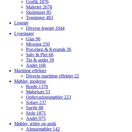
Grafik
1876
Malerier
2678
Skulpturer
85
Tegninger
483
Legetøj
Diverse legetøj
1044
Lysestager
Glas
96
Messing
250
Porcelæn & Keramik
36
Sølv & Plet
68
Tin & andet
39
Andet
168
Maritime effekter
Diverse maritime effekter
22
Møbler, moderne
Borde
1370
Møbelsæt
53
Opbevaringsmøbler
223
Sofaer
237
Spejle
88
Stole
1871
Andet
975
Møbler, ældre og antik
Almuemøbler
142