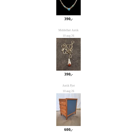
390,-
Middelfart Antik
10 aug 26
390,-
Antik Pjot
10 aug 26
600,-