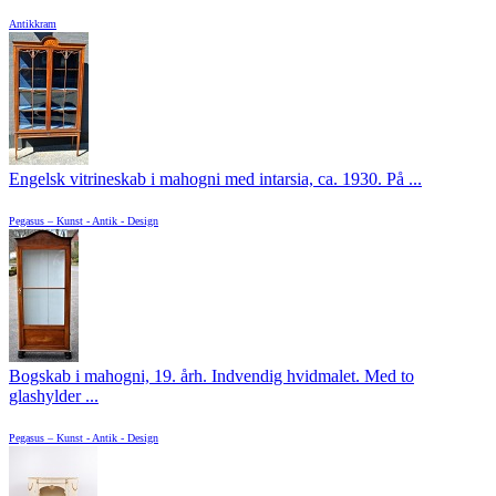
Antikkram
Engelsk vitrineskab i mahogni med intarsia, ca. 1930. På ...
Pegasus – Kunst - Antik - Design
Bogskab i mahogni, 19. årh. Indvendig hvidmalet. Med to
glashylder ...
Pegasus – Kunst - Antik - Design