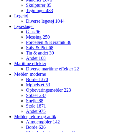
Skulpturer
85
Tegninger
483
Legetøj
Diverse legetøj
1044
Lysestager
Glas
96
Messing
250
Porcelæn & Keramik
36
Sølv & Plet
68
Tin & andet
39
Andet
168
Maritime effekter
Diverse maritime effekter
22
Møbler, moderne
Borde
1370
Møbelsæt
53
Opbevaringsmøbler
223
Sofaer
237
Spejle
88
Stole
1871
Andet
975
Møbler, ældre og antik
Almuemøbler
142
Borde
626