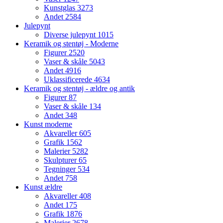
Kunstglas
3273
Andet
2584
Julepynt
Diverse julepynt
1015
Keramik og stentøj - Moderne
Figurer
2520
Vaser & skåle
5043
Andet
4916
Uklassificerede
4634
Keramik og stentøj - ældre og antik
Figurer
87
Vaser & skåle
134
Andet
348
Kunst moderne
Akvareller
605
Grafik
1562
Malerier
5282
Skulpturer
65
Tegninger
534
Andet
758
Kunst ældre
Akvareller
408
Andet
175
Grafik
1876
Malerier
2678