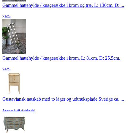
Gammel hattehylde / knagerække i krom og træ. L: 130cm. D: ...
K&Co.
Gammel hattehylde / knagerække i krom. L: 81cm. D: 25,5cm.
K&Co.
Gustaviansk natskab med to låger og udtræksplade Sverige ca. ...
Aabenraa Antikvitetshandel