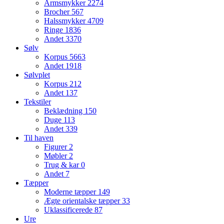
Armsmykker
2274
Brocher
567
Halssmykker
4709
Ringe
1836
Andet
3370
Sølv
Korpus
5663
Andet
1918
Sølvplet
Korpus
212
Andet
137
Tekstiler
Beklædning
150
Duge
113
Andet
339
Til haven
Figurer
2
Møbler
2
Trug & kar
0
Andet
7
Tæpper
Moderne tæpper
149
Ægte orientalske tæpper
33
Uklassificerede
87
Ure