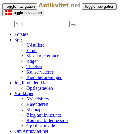
Toggle navigation
Toggle navigation
Toggle navigation
Forside
Søg
Udstillere
Emne
Sidste nye emner
Bøger
Tilbehør
Konservatorer
Brancheforeninger
Jeg fandt det ikke
Opslagstavlen
Værktøjer
Nyhedsbrev
Kalenderen
Sitemap
Blog.antikvitet.net
Bookmark denne side
Gør til startside
Om Antikvitet.net