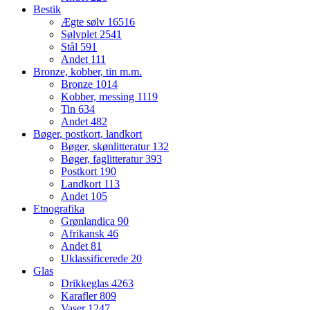
Bestik
Ægte sølv
16516
Sølvplet
2541
Stål
591
Andet
111
Bronze, kobber, tin m.m.
Bronze
1014
Kobber, messing
1119
Tin
634
Andet
482
Bøger, postkort, landkort
Bøger, skønlitteratur
132
Bøger, faglitteratur
393
Postkort
190
Landkort
113
Andet
105
Etnografika
Grønlandica
90
Afrikansk
46
Andet
81
Uklassificerede
20
Glas
Drikkeglas
4263
Karafler
809
Vaser
1247