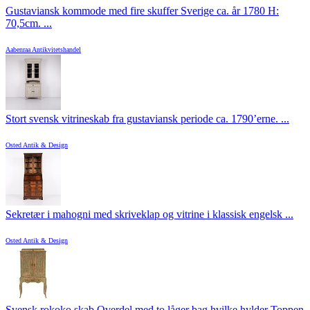
Gustaviansk kommode med fire skuffer Sverige ca. år 1780 H:
70,5cm. ...
Aabenraa Antikvitetshandel
Stort svensk vitrineskab fra gustaviansk periode ca. 1790’erne. ...
Osted Antik & Design
Sekretær i mahogni med skriveklap og vitrine i klassisk engelsk ...
Osted Antik & Design
Svensk rokoko skab Overdel med to låger bag hvilke hylder Toppen