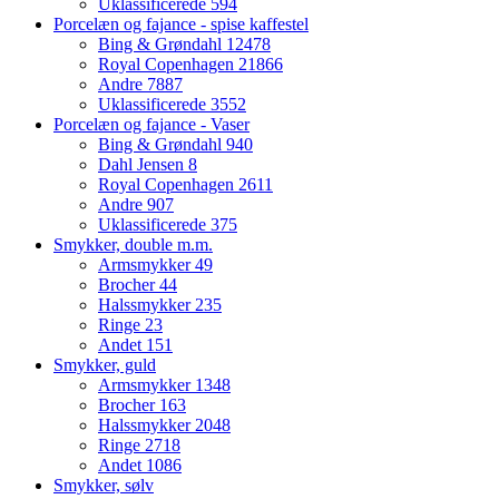
Uklassificerede
594
Porcelæn og fajance - spise kaffestel
Bing & Grøndahl
12478
Royal Copenhagen
21866
Andre
7887
Uklassificerede
3552
Porcelæn og fajance - Vaser
Bing & Grøndahl
940
Dahl Jensen
8
Royal Copenhagen
2611
Andre
907
Uklassificerede
375
Smykker, double m.m.
Armsmykker
49
Brocher
44
Halssmykker
235
Ringe
23
Andet
151
Smykker, guld
Armsmykker
1348
Brocher
163
Halssmykker
2048
Ringe
2718
Andet
1086
Smykker, sølv