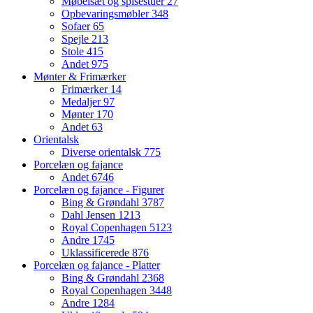
Møbelsæt og spisestuer
27
Opbevaringsmøbler
348
Sofaer
65
Spejle
213
Stole
415
Andet
975
Mønter & Frimærker
Frimærker
14
Medaljer
97
Mønter
170
Andet
63
Orientalsk
Diverse orientalsk
775
Porcelæn og fajance
Andet
6746
Porcelæn og fajance - Figurer
Bing & Grøndahl
3787
Dahl Jensen
1213
Royal Copenhagen
5123
Andre
1745
Uklassificerede
876
Porcelæn og fajance - Platter
Bing & Grøndahl
2368
Royal Copenhagen
3448
Andre
1284