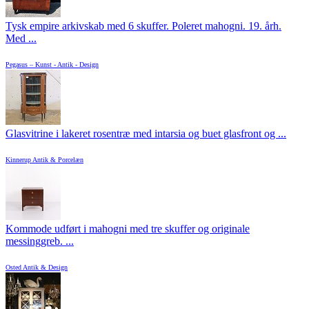
Tysk empire arkivskab med 6 skuffer. Poleret mahogni. 19. årh.
Med ...
Pegasus – Kunst - Antik - Design
Glasvitrine i lakeret rosentræ med intarsia og buet glasfront og ...
Kinnerup Antik & Porcelæn
Kommode udført i mahogni med tre skuffer og originale
messinggreb. ...
Osted Antik & Design