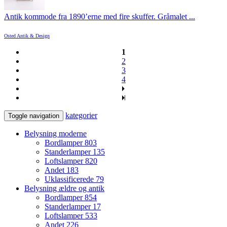
Antik kommode fra 1890’erne med fire skuffer. Gråmalet ...
Osted Antik & Design
1
2
3
4
kategorier
Toggle navigation
Belysning moderne
Bordlamper
803
Standerlamper
135
Loftslamper
820
Andet
183
Uklassificerede
79
Belysning ældre og antik
Bordlamper
854
Standerlamper
17
Loftslamper
533
Andet
226