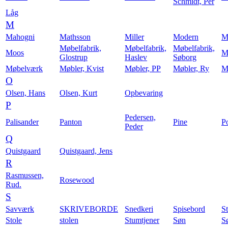
Schmidt, Per
Låg
M
Mahogni
Mathsson
Miller
Modern
M
Møbelfabrik,
Møbelfabrik,
Møbelfabrik,
Moos
M
Glostrup
Haslev
Søborg
Møbelværk
Møbler, Kvist
Møbler, PP
Møbler, Ry
M
O
Olsen, Hans
Olsen, Kurt
Opbevaring
P
Pedersen,
Palisander
Panton
Pine
P
Peder
Q
Quistgaard
Quistgaard, Jens
R
Rasmussen,
Rosewood
Rud.
S
Savværk
SKRIVEBORDE
Snedkeri
Spisebord
St
Stole
stolen
Stumtjener
Søn
S