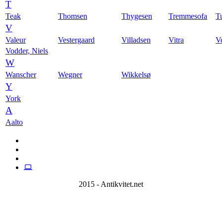
T
Teak
Thomsen
Thygesen
Tremmesofa
T
V
Valeur
Vestergaard
Villadsen
Vitra
V
Vodder, Niels
W
Wanscher
Wegner
Wikkelsø
Y
York
A
Aalto
2015 - Antikvitet.net