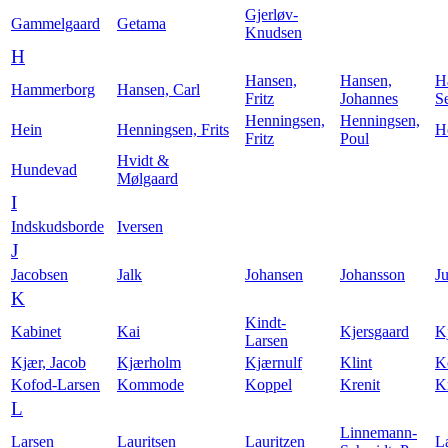
Gjerløv-
Gammelgaard
Getama
Knudsen
H
Hansen,
Hansen,
H
Hammerborg
Hansen, Carl
Fritz
Johannes
S
Henningsen,
Henningsen,
Hein
Henningsen, Frits
H
Fritz
Poul
Hvidt &
Hundevad
Mølgaard
I
Indskudsborde
Iversen
J
Jacobsen
Jalk
Johansen
Johansson
Ju
K
Kindt-
Kabinet
Kai
Kjersgaard
K
Larsen
Kjær, Jacob
Kjærholm
Kjærnulf
Klint
K
Kofod-Larsen
Kommode
Koppel
Krenit
Kr
L
Linnemann-
Larsen
Lauritsen
Lauritzen
L