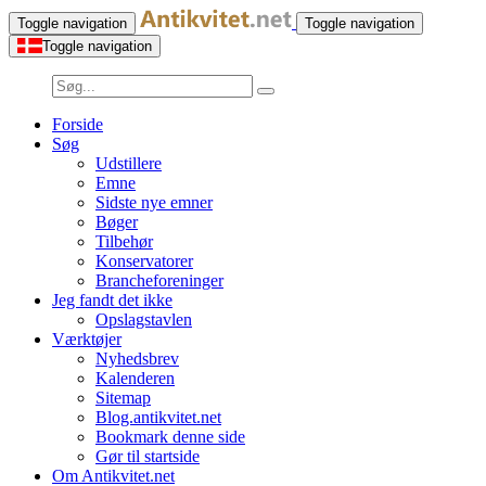
Toggle navigation
Toggle navigation
Toggle navigation
Forside
Søg
Udstillere
Emne
Sidste nye emner
Bøger
Tilbehør
Konservatorer
Brancheforeninger
Jeg fandt det ikke
Opslagstavlen
Værktøjer
Nyhedsbrev
Kalenderen
Sitemap
Blog.antikvitet.net
Bookmark denne side
Gør til startside
Om Antikvitet.net