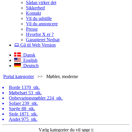
Sådan virker det
Sikkerhed
Kontakt
Vil du udstille
Vil du annoncere
Presse
Hvorfor X er ?
Garanteret Nedsat
Gå til Web Version
Dansk
English
Deutsch
Portal kategorier
>>
Møbler, moderne
Borde
1370 stk.
Møbelsæt
53 stk.
Opbevaringsmøbler
224 stk.
Sofaer
239 stk.
Spejle
88 stk.
Stole
1871 stk.
Andet
975 stk.
Vælg kategorier du vil søge i: