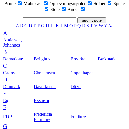
Borde
Møbelsæt
Opbevaringsmøbler
Sofaer
Spejle
Stole
Andet
A
B
C
D
E
F
G
H
I
J
K
L
M
O
P
Q
R
S
T
V
W
Y
Aa
A
Andersen,
Johannes
B
Bernadotte
Bolighus
Bovirke
Bækmark
C
Cadovius
Christensen
Copenhagen
D
Danmark
Daverkosen
Ditzel
E
Eg
Ekstrøm
F
Fredericia
FDB
Funiture
Furniture
G