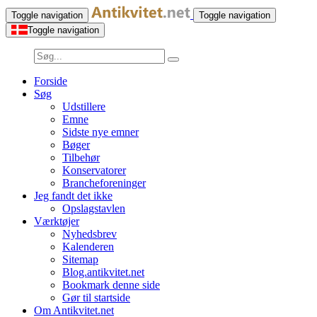
Toggle navigation
Toggle navigation
Toggle navigation
Forside
Søg
Udstillere
Emne
Sidste nye emner
Bøger
Tilbehør
Konservatorer
Brancheforeninger
Jeg fandt det ikke
Opslagstavlen
Værktøjer
Nyhedsbrev
Kalenderen
Sitemap
Blog.antikvitet.net
Bookmark denne side
Gør til startside
Om Antikvitet.net