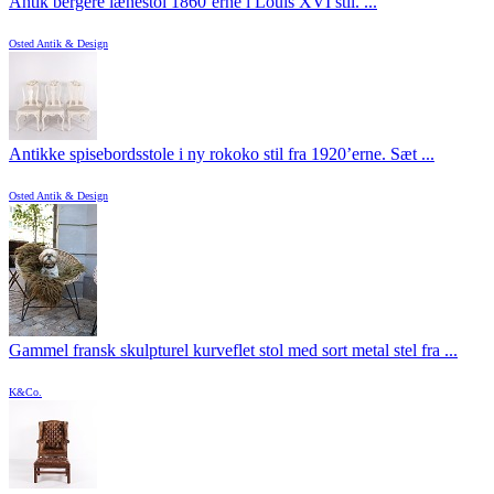
Antik bergère lænestol 1860’erne i Louis XVI stil. ...
Osted Antik & Design
Antikke spisebordsstole i ny rokoko stil fra 1920’erne. Sæt ...
Osted Antik & Design
Gammel fransk skulpturel kurveflet stol med sort metal stel fra ...
K&Co.