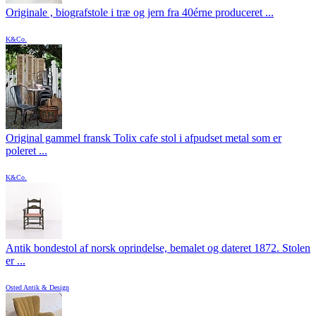
Originale , biografstole i træ og jern fra 40érne produceret ...
K&Co.
Original gammel fransk Tolix cafe stol i afpudset metal som er
poleret ...
K&Co.
Antik bondestol af norsk oprindelse, bemalet og dateret 1872. Stolen
er ...
Osted Antik & Design