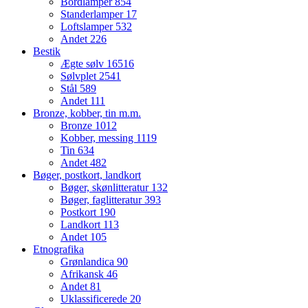
Bordlamper
854
Standerlamper
17
Loftslamper
532
Andet
226
Bestik
Ægte sølv
16516
Sølvplet
2541
Stål
589
Andet
111
Bronze, kobber, tin m.m.
Bronze
1012
Kobber, messing
1119
Tin
634
Andet
482
Bøger, postkort, landkort
Bøger, skønlitteratur
132
Bøger, faglitteratur
393
Postkort
190
Landkort
113
Andet
105
Etnografika
Grønlandica
90
Afrikansk
46
Andet
81
Uklassificerede
20