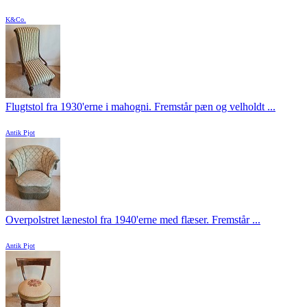
K&Co.
Flugtstol fra 1930'erne i mahogni. Fremstår pæn og velholdt ...
Antik Pjot
Overpolstret lænestol fra 1940'erne med flæser. Fremstår ...
Antik Pjot