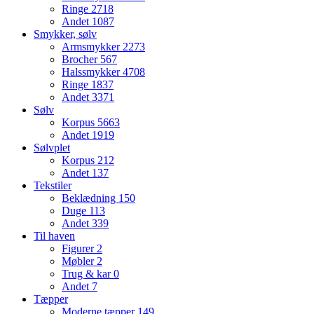
Ringe
2718
Andet
1087
Smykker, sølv
Armsmykker
2273
Brocher
567
Halssmykker
4708
Ringe
1837
Andet
3371
Sølv
Korpus
5663
Andet
1919
Sølvplet
Korpus
212
Andet
137
Tekstiler
Beklædning
150
Duge
113
Andet
339
Til haven
Figurer
2
Møbler
2
Trug & kar
0
Andet
7
Tæpper
Moderne tæpper
149