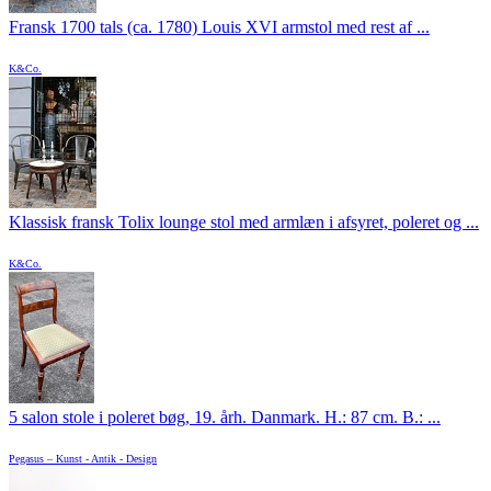
Fransk 1700 tals (ca. 1780) Louis XVI armstol med rest af ...
K&Co.
Klassisk fransk Tolix lounge stol med armlæn i afsyret, poleret og ...
K&Co.
5 salon stole i poleret bøg, 19. årh. Danmark. H.: 87 cm. B.: ...
Pegasus – Kunst - Antik - Design