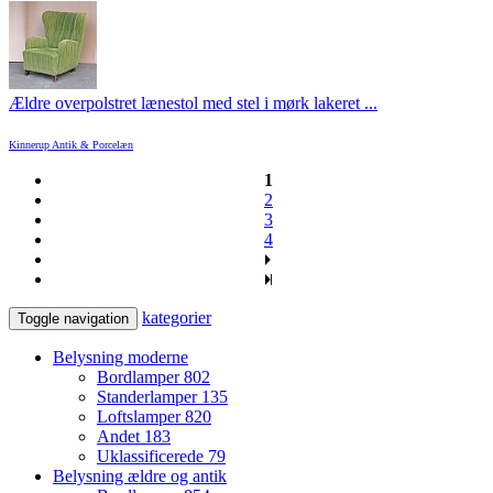
Ældre overpolstret lænestol med stel i mørk lakeret ...
Kinnerup Antik & Porcelæn
1
2
3
4
kategorier
Toggle navigation
Belysning moderne
Bordlamper
802
Standerlamper
135
Loftslamper
820
Andet
183
Uklassificerede
79
Belysning ældre og antik