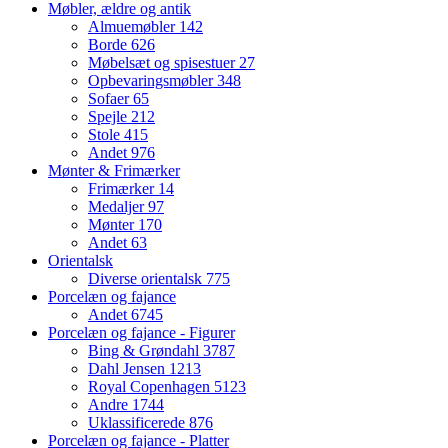
Møbler, ældre og antik
Almuemøbler
142
Borde
626
Møbelsæt og spisestuer
27
Opbevaringsmøbler
348
Sofaer
65
Spejle
212
Stole
415
Andet
976
Mønter & Frimærker
Frimærker
14
Medaljer
97
Mønter
170
Andet
63
Orientalsk
Diverse orientalsk
775
Porcelæn og fajance
Andet
6745
Porcelæn og fajance - Figurer
Bing & Grøndahl
3787
Dahl Jensen
1213
Royal Copenhagen
5123
Andre
1744
Uklassificerede
876
Porcelæn og fajance - Platter