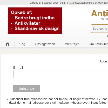
Lørdag d. 8 august 2026 08:37 |
41
antikvitetshandlere præsenter
Gamle
A
Søg
Opslagstavlen
Værktøjer
Om Antikvitet
Abonn
E-mail
Vi udsender
kun
nyhedsbrev, når der faktisk er noget at berette. Fx. når e
Indtast den e-mail adresse der skal modtage nyhedsbrevet i input felte