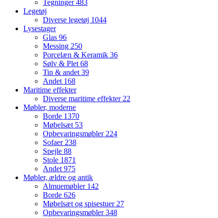
Tegninger
483
Legetøj
Diverse legetøj
1044
Lysestager
Glas
96
Messing
250
Porcelæn & Keramik
36
Sølv & Plet
68
Tin & andet
39
Andet
168
Maritime effekter
Diverse maritime effekter
22
Møbler, moderne
Borde
1370
Møbelsæt
53
Opbevaringsmøbler
224
Sofaer
238
Spejle
88
Stole
1871
Andet
975
Møbler, ældre og antik
Almuemøbler
142
Borde
626
Møbelsæt og spisestuer
27
Opbevaringsmøbler
348