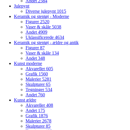
Andet
2584
Julepynt
Diverse julepynt
1015
Keramik og stentøj - Moderne
Figurer
2520
Vaser & skåle
5038
Andet
4909
Uklassificerede
4634
Keramik og stentøj - ældre og antik
Figurer
87
Vaser & skåle
134
Andet
348
Kunst moderne
Akvareller
605
Grafik
1560
Malerier
5281
Skulpturer
65
Tegninger
534
Andet
760
Kunst ældre
Akvareller
408
Andet
175
Grafik
1876
Malerier
2678
Skulpturer
85