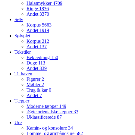
Halssmykker
4709
Ringe
1836
Andet
3370
Sølv
Korpus
5663
Andet
1919
Sølvplet
Korpus
212
Andet
137
Tekstiler
Beklædning
150
Duge
113
Andet
339
Til haven
Figurer
2
Møbler
2
Trug & kar
0
Andet
7
Tæpper
Moderne tæpper
149
Ægte orientalske tæpper
33
Uklassificerede
87
Ure
Kamin- og konsolure
34
Lomme- og armbåndsure
582