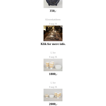
350,-
Klosterkælderen
8 aug 26
Klik for mere info.
L'Art
8 aug 26
1800,-
L'Art
8 aug 26
2000,-