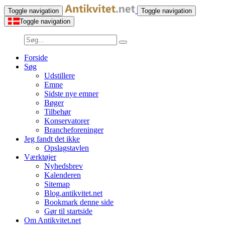
Toggle navigation
Toggle navigation
Toggle navigation
Forside
Søg
Udstillere
Emne
Sidste nye emner
Bøger
Tilbehør
Konservatorer
Brancheforeninger
Jeg fandt det ikke
Opslagstavlen
Værktøjer
Nyhedsbrev
Kalenderen
Sitemap
Blog.antikvitet.net
Bookmark denne side
Gør til startside
Om Antikvitet.net