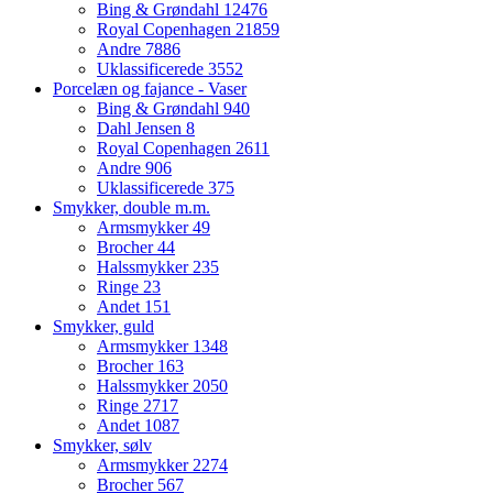
Bing & Grøndahl
12476
Royal Copenhagen
21859
Andre
7886
Uklassificerede
3552
Porcelæn og fajance - Vaser
Bing & Grøndahl
940
Dahl Jensen
8
Royal Copenhagen
2611
Andre
906
Uklassificerede
375
Smykker, double m.m.
Armsmykker
49
Brocher
44
Halssmykker
235
Ringe
23
Andet
151
Smykker, guld
Armsmykker
1348
Brocher
163
Halssmykker
2050
Ringe
2717
Andet
1087
Smykker, sølv
Armsmykker
2274
Brocher
567