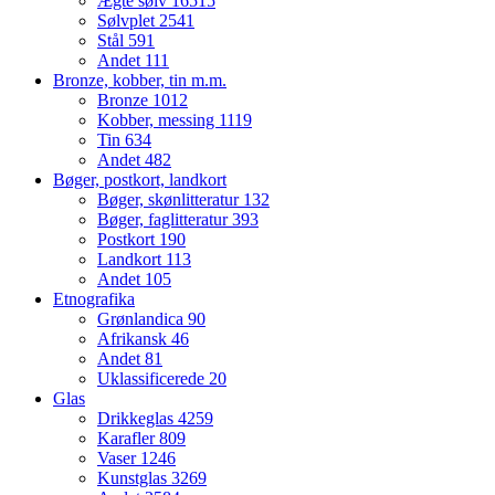
Ægte sølv
16515
Sølvplet
2541
Stål
591
Andet
111
Bronze, kobber, tin m.m.
Bronze
1012
Kobber, messing
1119
Tin
634
Andet
482
Bøger, postkort, landkort
Bøger, skønlitteratur
132
Bøger, faglitteratur
393
Postkort
190
Landkort
113
Andet
105
Etnografika
Grønlandica
90
Afrikansk
46
Andet
81
Uklassificerede
20
Glas
Drikkeglas
4259
Karafler
809
Vaser
1246
Kunstglas
3269