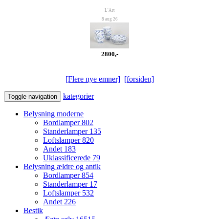
L'Art
8 aug 26
2800,-
[Flere nye emner]
[forsiden]
kategorier
Toggle navigation
Belysning moderne
Bordlamper
802
Standerlamper
135
Loftslamper
820
Andet
183
Uklassificerede
79
Belysning ældre og antik
Bordlamper
854
Standerlamper
17
Loftslamper
532
Andet
226
Bestik