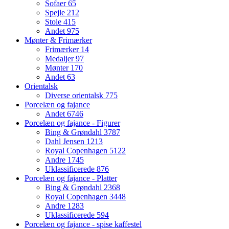
Sofaer
65
Spejle
212
Stole
415
Andet
975
Mønter & Frimærker
Frimærker
14
Medaljer
97
Mønter
170
Andet
63
Orientalsk
Diverse orientalsk
775
Porcelæn og fajance
Andet
6746
Porcelæn og fajance - Figurer
Bing & Grøndahl
3787
Dahl Jensen
1213
Royal Copenhagen
5122
Andre
1745
Uklassificerede
876
Porcelæn og fajance - Platter
Bing & Grøndahl
2368
Royal Copenhagen
3448
Andre
1283
Uklassificerede
594
Porcelæn og fajance - spise kaffestel