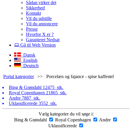
Sådan virker det
Sikkerhed
Kontakt
Vil du udstille
Vil du annoncere
Presse
Hvorfor X er ?
Garanteret Nedsat
Gå til Web Version
Dansk
English
Deutsch
Portal kategorier
>>
Porcelæn og fajance - spise kaffestel
Bing & Grøndahl
12475 stk.
Royal Copenhagen
21865 stk.
Andre
7887 stk.
Uklassificerede
3552 stk.
Vælg kategorier du vil søge i:
Bing & Grøndahl
Royal Copenhagen
Andre
Uklassificerede