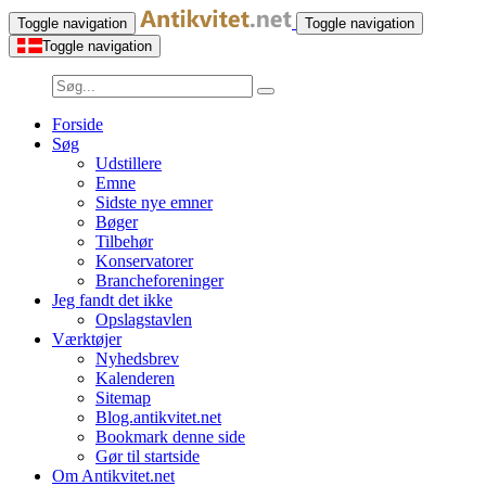
Toggle navigation
Toggle navigation
Toggle navigation
Forside
Søg
Udstillere
Emne
Sidste nye emner
Bøger
Tilbehør
Konservatorer
Brancheforeninger
Jeg fandt det ikke
Opslagstavlen
Værktøjer
Nyhedsbrev
Kalenderen
Sitemap
Blog.antikvitet.net
Bookmark denne side
Gør til startside
Om Antikvitet.net