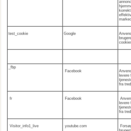
annonc
hjemme
korrekt
effekti
marked
test_cookie
Google
Anvend
bruger
cookie
_fbp
Facebook
Anvend
levere 
tjenest
fra tre
fr
Facebook
Anvend
levere 
tjenest
fra tre
Visitor_info1_live
youtube.com
Forsøg
bruger