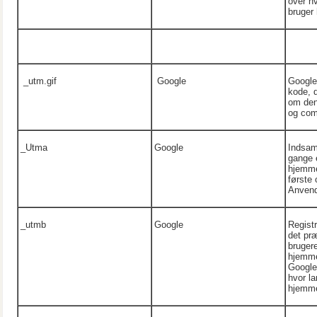
over h
bruger
_utm.gif
Google
Google 
kode, d
om den
og com
_Utma
Google
Indsaml
gange 
hjemme
første
Anvend
_utmb
Google
Regist
det pr
bruger
hjemme
Google 
hvor la
hjemme