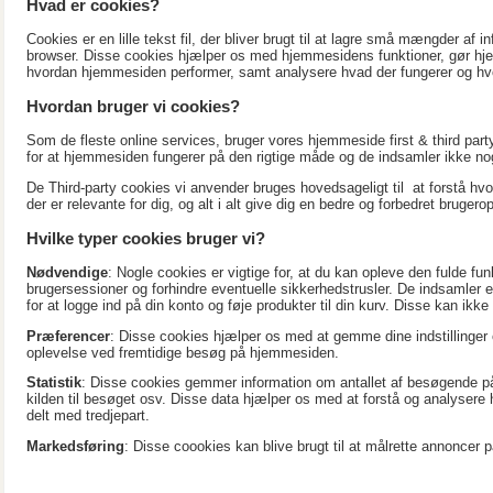
Hvad er cookies?
Cookies er en lille tekst fil, der bliver brugt til at lagre små mængder af 
browser. Disse cookies hjælper os med hjemmesidens funktioner, gør hje
hvordan hjemmesiden performer, samt analysere hvad der fungerer og hvo
Hvordan bruger vi cookies?
Som de fleste online services, bruger vores hjemmeside first & third party
for at hjemmesiden fungerer på den rigtige måde og de indsamler ikke noge
De Third-party cookies vi anvender bruges hovedsageligt til at forstå hv
der er relevante for dig, og alt i alt give dig en bedre og forbedret brugero
Hvilke typer cookies bruger vi?
Nødvendige
: Nogle cookies er vigtige for, at du kan opleve den fulde fu
brugersessioner og forhindre eventuelle sikkerhedstrusler. De indsamler 
for at logge ind på din konto og føje produkter til din kurv. Disse kan ikk
Præferencer
: Disse cookies hjælper os med at gemme dine indstillinger
oplevelse ved fremtidige besøg på hjemmesiden.
Statistik
: Disse cookies gemmer information om antallet af besøgende på
kilden til besøget osv. Disse data hjælper os med at forstå og analysere
delt med tredjepart.
Markedsføring
: Disse coookies kan blive brugt til at målrette annoncer 