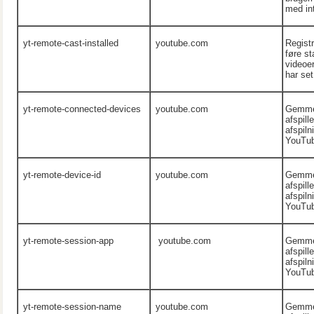
med in
yt-remote-cast-installed
youtube.com
Registr
føre st
videoe
har set
yt-remote-connected-devices
youtube.com
Gemmer
afspill
afspiln
YouTub
yt-remote-device-id
youtube.com
Gemmer
afspill
afspiln
YouTub
yt-remote-session-app
youtube.com
Gemmer
afspill
afspiln
YouTub
yt-remote-session-name
youtube.com
Gemmer