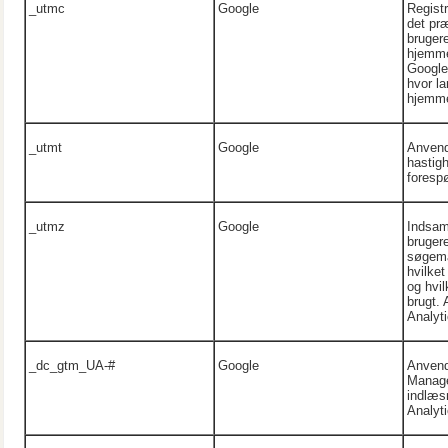
_utmc
Google
Regist
det pr
brugere
hjemme
Google 
hvor la
hjemme
_utmt
Google
Anvende
hastigh
forespø
_utmz
Google
Indsam
bruger
søgema
hvilket
og hvil
brugt.
Analyti
_dc_gtm_UA-#
Google
Anvend
Manager
indlæs
Analyti