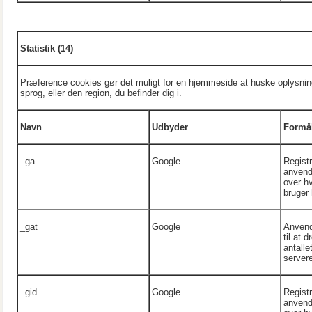
Statistik
(14)
Præference cookies gør det muligt for en hjemmeside at huske oplysning
sprog, eller den region, du befinder dig i.
Navn
Udbyder
Formå
_ga
Google
Registr
anvende
over h
bruger
_gat
Google
Anvend
til at 
antalle
server
_gid
Google
Registr
anvende