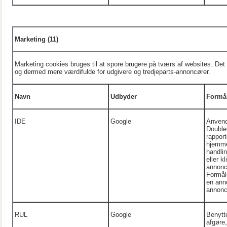
Marketing
(11)
Marketing cookies bruges til at spore brugere på tværs af websites. Det 
og dermed mere værdifulde for udgivere og tredjeparts-annoncører.
Navn
Udbyder
Formå
IDE
Google
Anvend
DoubleC
rappor
hjemme
handlin
eller k
annonc
Formåle
en ann
annonce
RUL
Google
Benytte
afgøre,