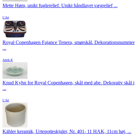
Mette Høm, unikt fuglerelief. Unikt håndlavet vægrelief ...
L'Art
Royal Copenhagen Fajance Tenera, smørskål. Dekorationsnummer
...
Antik K
Knud Kyhn for Royal Copenhagen, skål med abe. Dekorativ skål i
...
L'Art
Kähler keramik, Urtepotteskjuler, Nr. 401- 11 HAK, 11cm høj, ...