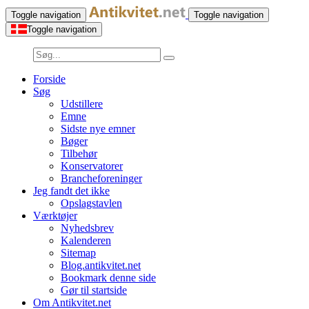
Toggle navigation
Toggle navigation
Toggle navigation
Forside
Søg
Udstillere
Emne
Sidste nye emner
Bøger
Tilbehør
Konservatorer
Brancheforeninger
Jeg fandt det ikke
Opslagstavlen
Værktøjer
Nyhedsbrev
Kalenderen
Sitemap
Blog.antikvitet.net
Bookmark denne side
Gør til startside
Om Antikvitet.net