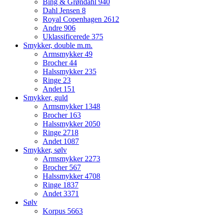
Bing & Grøndahl
940
Dahl Jensen
8
Royal Copenhagen
2612
Andre
906
Uklassificerede
375
Smykker, double m.m.
Armsmykker
49
Brocher
44
Halssmykker
235
Ringe
23
Andet
151
Smykker, guld
Armsmykker
1348
Brocher
163
Halssmykker
2050
Ringe
2718
Andet
1087
Smykker, sølv
Armsmykker
2273
Brocher
567
Halssmykker
4708
Ringe
1837
Andet
3371
Sølv
Korpus
5663