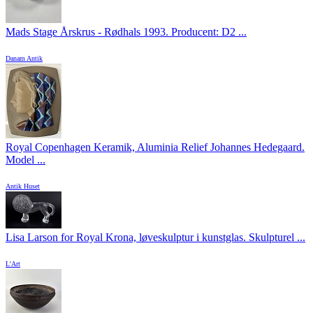
Mads Stage Årskrus - Rødhals 1993. Producent: D2 ...
Danam Antik
Royal Copenhagen Keramik, Aluminia Relief Johannes Hedegaard.
Model ...
Antik Huset
Lisa Larson for Royal Krona, løveskulptur i kunstglas. Skulpturel ...
L'Art