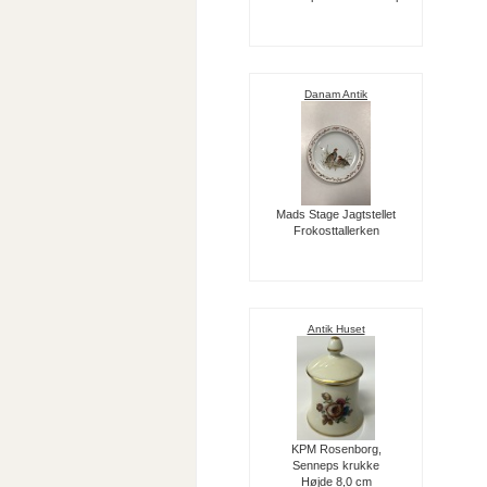
Danam Antik
Mads Stage Jagtstellet
Frokosttallerken
Antik Huset
KPM Rosenborg,
Senneps krukke
Højde 8,0 cm