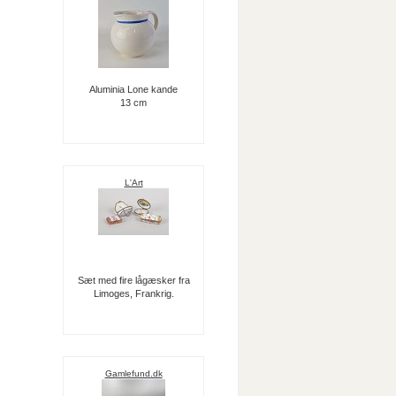
Aluminia Lone kande
13 cm
L'Art
Sæt med fire lågæsker fra
Limoges, Frankrig.
Gamlefund.dk