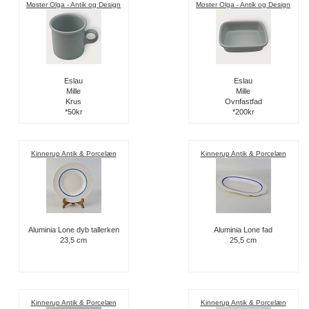
Moster Olga - Antik og Design
Moster Olga - Antik og Design
Eslau
Eslau
Mille
Mille
Krus
Ovnfastfad
*50kr
*200kr
Kinnerup Antik & Porcelæn
Kinnerup Antik & Porcelæn
Aluminia Lone dyb tallerken
Aluminia Lone fad
23,5 cm
25,5 cm
Kinnerup Antik & Porcelæn
Kinnerup Antik & Porcelæn