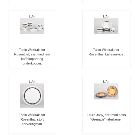
L'Art
L'Art
Tapio Wirkkala for
Tapio Wirkkala for
Rosenthal, sæt med fem
Rosenthal, kaffeservice.
kaffekopper og
underkopper.
L'Art
L'Art
Tapio Wirkkala for
Laure Japy, sæt med seks
Rosenthal, stort
"Grenade" tallerkener.
serveringsfad.