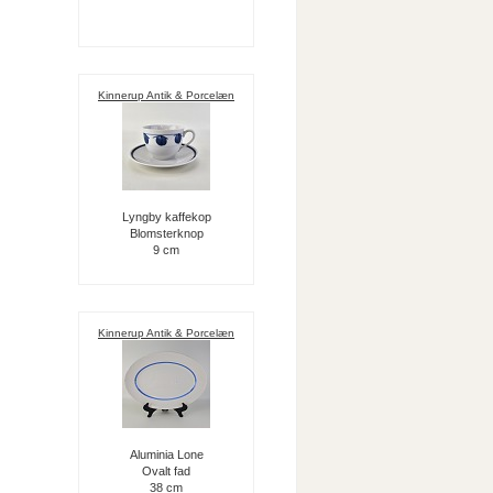
Kinnerup Antik & Porcelæn
Lyngby kaffekop
Blomsterknop
9 cm
Kinnerup Antik & Porcelæn
Aluminia Lone
Ovalt fad
38 cm