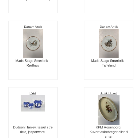
Danam Antik
Danam Antik
Mads Stage Smørbrik -
Mads Stage Smørbrik -
Rødhals
Taffeland
L'Art
Antik Huset
Dudson Hanley, tesæt i tre
KPM Rosenborg,
dele, jasperware.
Kuvert askebæger eller til
smør