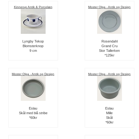
Kinnerup Antik & Porcelæn
Moster Olga - Antik og Design
Lyngby Tekop
Rosendahl
Blomsterknop
Grand Cru
9 cm
Stor Tallerken
*125kr
Moster Olga - Antik og Design
Moster Olga - Antik og Design
Eslau
Eslau
Skål med blå stribe
Mille
*60kr
Skål
*60kr