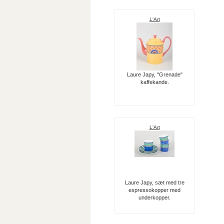
L'Art
Laure Japy, "Grenade"
kaffekande.
L'Art
Laure Japy, sæt med tre
espressokopper med
underkopper.