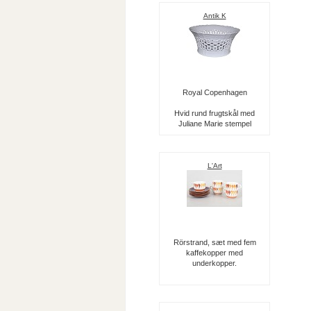
Antik K
Royal Copenhagen
Hvid rund frugtskål med
Juliane Marie stempel
L'Art
Rörstrand, sæt med fem
kaffekopper med
underkopper.