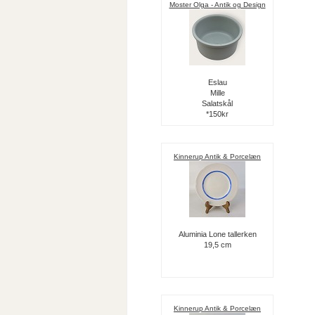
Moster Olga - Antik og Design
Eslau
Mille
Salatskål
*150kr
Kinnerup Antik & Porcelæn
Aluminia Lone tallerken
19,5 cm
Kinnerup Antik & Porcelæn