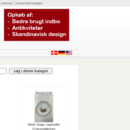
k messer,
2
brancheforeninger.
Danam Antik
Mads Stage Jagtstellet
Frokosttallerken