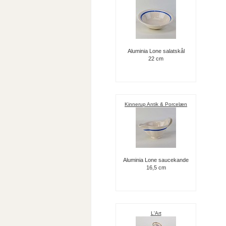
Aluminia Lone salatskål
22 cm
Kinnerup Antik & Porcelæn
Aluminia Lone saucekande
16,5 cm
L'Art