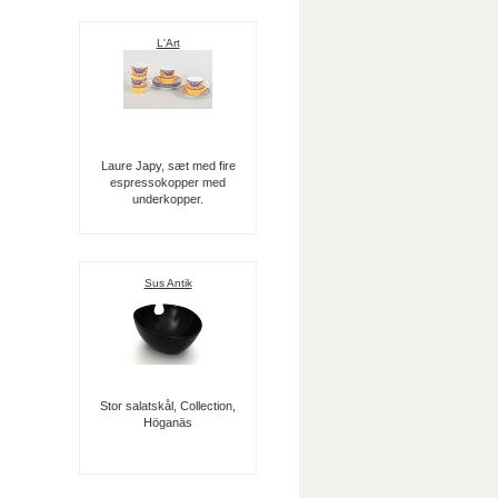
L'Art
Laure Japy, sæt med fire
espressokopper med
underkopper.
Sus Antik
Stor salatskål, Collection,
Höganäs