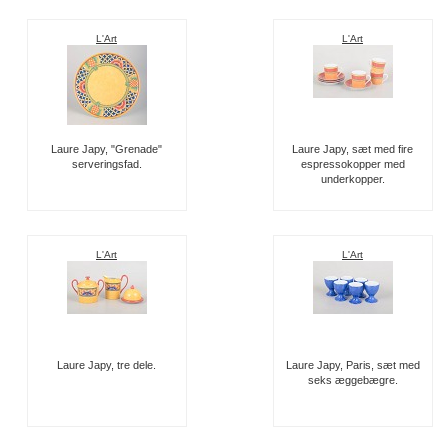
L'Art
L'Art
Laure Japy, "Grenade"
Laure Japy, sæt med fire
serveringsfad.
espressokopper med
underkopper.
L'Art
L'Art
Laure Japy, tre dele.
Laure Japy, Paris, sæt med
seks æggebægre.