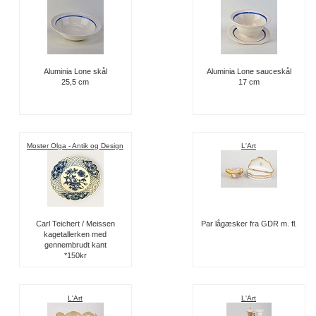
Aluminia Lone skål
Aluminia Lone sauceskål
25,5 cm
17 cm
Moster Olga - Antik og Design
L'Art
Carl Teichert / Meissen
Par lågæsker fra GDR m. fl.
kagetallerken med
gennembrudt kant
*150kr
L'Art
L'Art