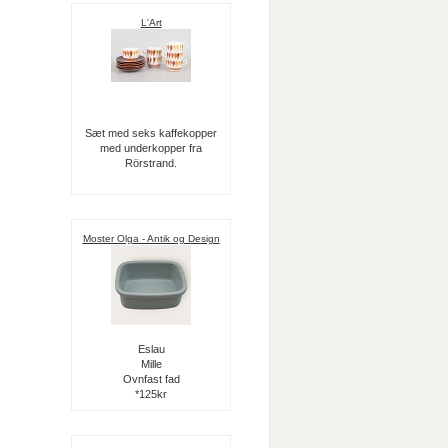
L'Art
Sæt med seks kaffekopper
med underkopper fra
Rörstrand.
Moster Olga - Antik og Design
Eslau
Mille
Ovnfast fad
*125kr