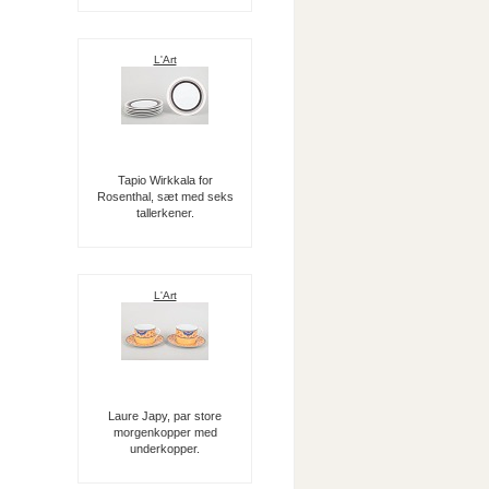
L'Art
Tapio Wirkkala for
Rosenthal, sæt med seks
tallerkener.
L'Art
Laure Japy, par store
morgenkopper med
underkopper.