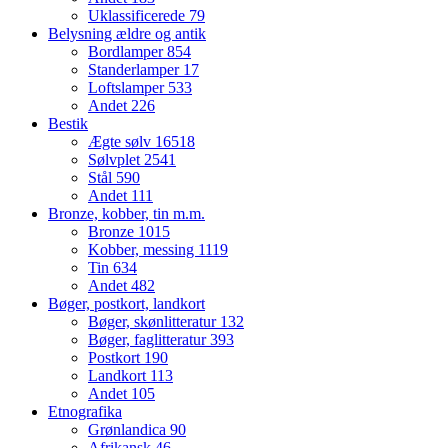
Uklassificerede
79
Belysning ældre og antik
Bordlamper
854
Standerlamper
17
Loftslamper
533
Andet
226
Bestik
Ægte sølv
16518
Sølvplet
2541
Stål
590
Andet
111
Bronze, kobber, tin m.m.
Bronze
1015
Kobber, messing
1119
Tin
634
Andet
482
Bøger, postkort, landkort
Bøger, skønlitteratur
132
Bøger, faglitteratur
393
Postkort
190
Landkort
113
Andet
105
Etnografika
Grønlandica
90
Afrikansk
46