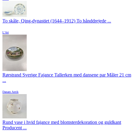
To skåle, Qing-dynastiet (1644–1912) To hånddrejede ...
L'Art
Rørstrand Sverige Fajance Tallerken med dansene par Måler 21 cm
...
Danam Antik
Rund vase i hvid fajance med blomsterdekoration og guldkant
Producent ...