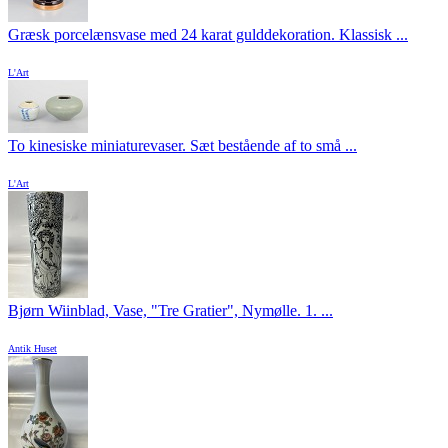
Græsk porcelænsvase med 24 karat gulddekoration. Klassisk ...
L'Art
To kinesiske miniaturevaser. Sæt bestående af to små ...
L'Art
Bjørn Wiinblad, Vase, "Tre Gratier", Nymølle. 1. ...
Antik Huset