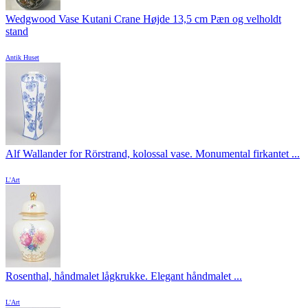
Wedgwood Vase Kutani Crane Højde 13,5 cm Pæn og velholdt
stand
Antik Huset
Alf Wallander for Rörstrand, kolossal vase. Monumental firkantet ...
L'Art
Rosenthal, håndmalet lågkrukke. Elegant håndmalet ...
L'Art