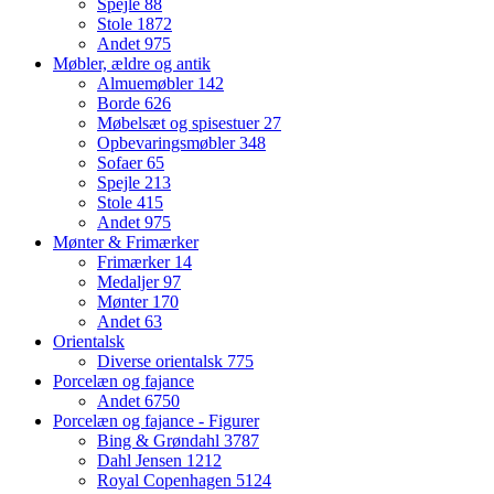
Spejle
88
Stole
1872
Andet
975
Møbler, ældre og antik
Almuemøbler
142
Borde
626
Møbelsæt og spisestuer
27
Opbevaringsmøbler
348
Sofaer
65
Spejle
213
Stole
415
Andet
975
Mønter & Frimærker
Frimærker
14
Medaljer
97
Mønter
170
Andet
63
Orientalsk
Diverse orientalsk
775
Porcelæn og fajance
Andet
6750
Porcelæn og fajance - Figurer
Bing & Grøndahl
3787
Dahl Jensen
1212
Royal Copenhagen
5124