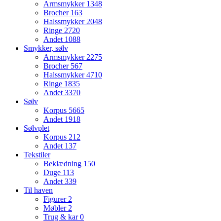
Armsmykker
1348
Brocher
163
Halssmykker
2048
Ringe
2720
Andet
1088
Smykker, sølv
Armsmykker
2275
Brocher
567
Halssmykker
4710
Ringe
1835
Andet
3370
Sølv
Korpus
5665
Andet
1918
Sølvplet
Korpus
212
Andet
137
Tekstiler
Beklædning
150
Duge
113
Andet
339
Til haven
Figurer
2
Møbler
2
Trug & kar
0