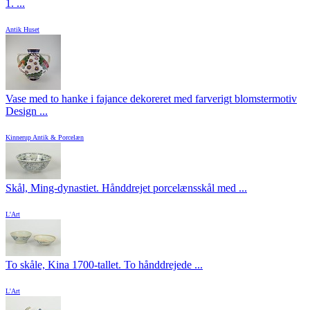
1. ...
Antik Huset
Vase med to hanke i fajance dekoreret med farverigt blomstermotiv
Design ...
Kinnerup Antik & Porcelæn
Skål, Ming-dynastiet. Hånddrejet porcelænsskål med ...
L'Art
To skåle, Kina 1700-tallet. To hånddrejede ...
L'Art