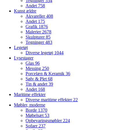
Tegninger
534
Andet
758
Kunst ældre
Akvareller
408
Andet
175
Grafik
1876
Malerier
2678
Skulpturer
85
Tegninger
483
Legetøj
Diverse legetøj
1044
Lysestager
Glas
96
Messing
250
Porcelæn & Keramik
36
Sølv & Plet
68
Tin & andet
39
Andet
168
Maritime effekter
Diverse maritime effekter
22
Møbler, moderne
Borde
1370
Møbelsæt
53
Opbevaringsmøbler
224
Sofaer
237