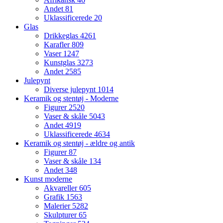
Andet
81
Uklassificerede
20
Glas
Drikkeglas
4261
Karafler
809
Vaser
1247
Kunstglas
3273
Andet
2585
Julepynt
Diverse julepynt
1014
Keramik og stentøj - Moderne
Figurer
2520
Vaser & skåle
5043
Andet
4919
Uklassificerede
4634
Keramik og stentøj - ældre og antik
Figurer
87
Vaser & skåle
134
Andet
348
Kunst moderne
Akvareller
605
Grafik
1563
Malerier
5282
Skulpturer
65