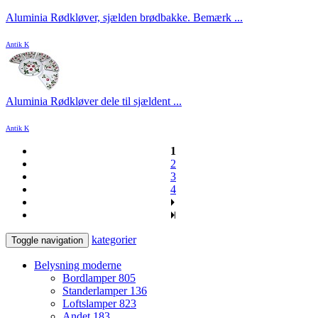
Aluminia Rødkløver, sjælden brødbakke. Bemærk ...
Antik K
Aluminia Rødkløver dele til sjældent ...
Antik K
1
2
3
4
kategorier
Toggle navigation
Belysning moderne
Bordlamper
805
Standerlamper
136
Loftslamper
823
Andet
183