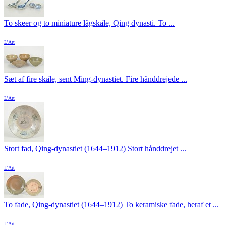
To skeer og to miniature lågskåle, Qing dynasti. To ...
L'Art
Sæt af fire skåle, sent Ming-dynastiet. Fire hånddrejede ...
L'Art
Stort fad, Qing-dynastiet (1644–1912) Stort hånddrejet ...
L'Art
To fade, Qing-dynastiet (1644–1912) To keramiske fade, heraf et ...
L'Art