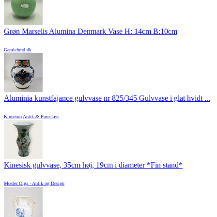
Grøn Marselis Alumina Denmark Vase H: 14cm B:10cm
Gamlefund.dk
Aluminia kunstfajance gulvvase nr 825/345 Gulvvase i glat hvidt ...
Kinnerup Antik & Porcelæn
Kinesisk gulvvase, 35cm høj, 19cm i diameter *Fin stand*
Moster Olga - Antik og Design