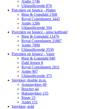
Andre
1746
Uklassificerede
876
Porcelæn og fajance - Platter
Bing & Grøndahl
2368
Royal Copenhagen
3445
Andre
1286
Uklassificerede
594
Porcelæn og fajance - spise kaffestel
Bing & Grøndahl
12476
Royal Copenhagen
21887
Andre
7890
Uklassificerede
3550
Porcelæn og fajance - Vaser
Bing & Grøndahl
940
Dahl Jensen
8
Royal Copenhagen
2611
Andre
907
Uklassificerede
375
Smykker, double m.m.
Armsmykker
49
Brocher
44
Halssmykker
235
Ringe
23
Andet
151
Smykker, guld