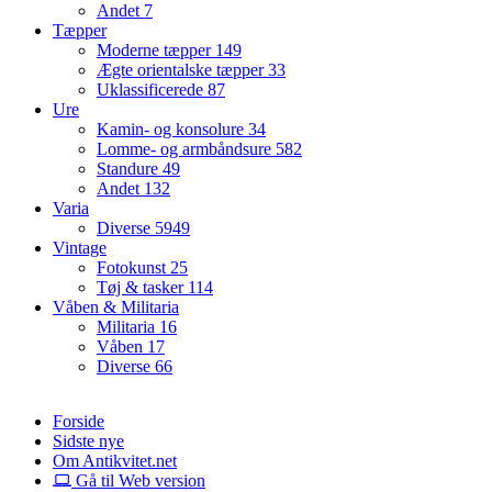
Andet
7
Tæpper
Moderne tæpper
149
Ægte orientalske tæpper
33
Uklassificerede
87
Ure
Kamin- og konsolure
34
Lomme- og armbåndsure
582
Standure
49
Andet
132
Varia
Diverse
5949
Vintage
Fotokunst
25
Tøj & tasker
114
Våben & Militaria
Militaria
16
Våben
17
Diverse
66
Forside
Sidste nye
Om Antikvitet.net
Gå til Web version