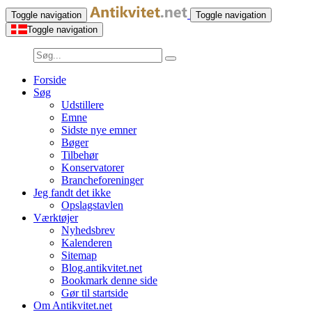
Toggle navigation
Toggle navigation
Toggle navigation
Forside
Søg
Udstillere
Emne
Sidste nye emner
Bøger
Tilbehør
Konservatorer
Brancheforeninger
Jeg fandt det ikke
Opslagstavlen
Værktøjer
Nyhedsbrev
Kalenderen
Sitemap
Blog.antikvitet.net
Bookmark denne side
Gør til startside
Om Antikvitet.net