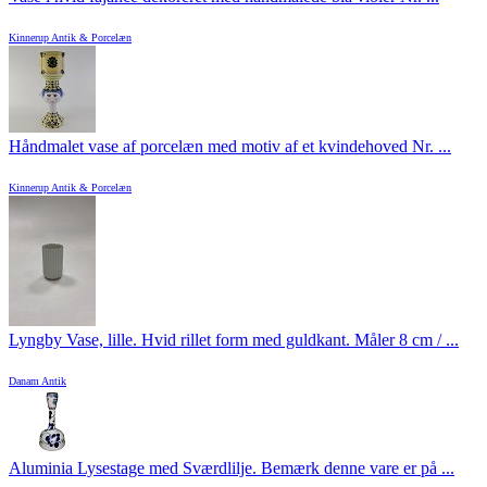
Kinnerup Antik & Porcelæn
Håndmalet vase af porcelæn med motiv af et kvindehoved Nr. ...
Kinnerup Antik & Porcelæn
Lyngby Vase, lille. Hvid rillet form med guldkant. Måler 8 cm / ...
Danam Antik
Aluminia Lysestage med Sværdlilje. Bemærk denne vare er på ...