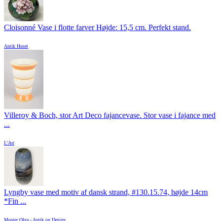
Cloisonné Vase i flotte farver Højde: 15,5 cm. Perfekt stand.
Antik Huset
Villeroy & Boch, stor Art Deco fajancevase. Stor vase i fajance med
...
L'Art
Lyngby vase med motiv af dansk strand, #130.15.74, højde 14cm
*Fin ...
Moster Olga - Antik og Design