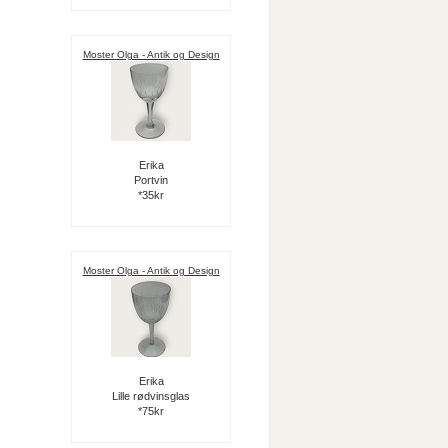
Moster Olga - Antik og Design
Erika
Portvin
*35kr
Moster Olga - Antik og Design
Erika
Lille rødvinsglas
*75kr