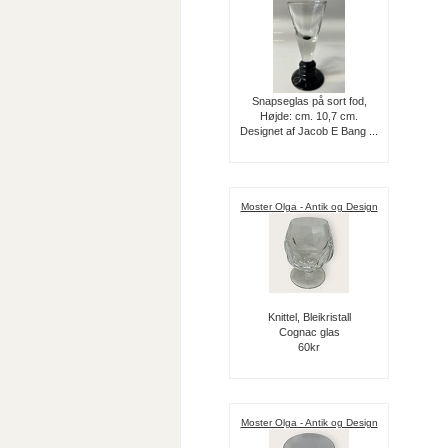
Snapseglas på sort fod,
Højde: cm. 10,7 cm.
Designet af Jacob E Bang ...
Moster Olga - Antik og Design
Knittel, Bleikristall
Cognac glas
60kr
Moster Olga - Antik og Design