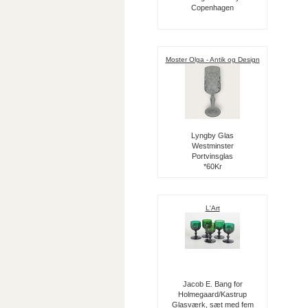
Copenhagen
Moster Olga - Antik og Design
Lyngby Glas
Westminster
Portvinsglas
*60Kr
L'Art
Jacob E. Bang for
Holmegaard/Kastrup
Glasværk, sæt med fem