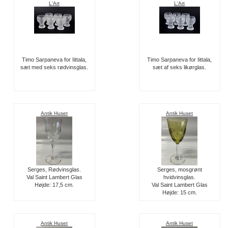
L'Art
L'Art
Timo Sarpaneva for Iittala,
Timo Sarpaneva for Iittala,
sæt med seks rødvinsglas.
sæt af seks likørglas.
Antik Huset
Antik Huset
Serges, Rødvinsglas.
Serges, mosgrønt
Val Saint Lambert Glas
hvidvinsglas.
Højde: 17,5 cm.
Val Saint Lambert Glas
Højde: 15 cm.
Antik Huset
Antik Huset