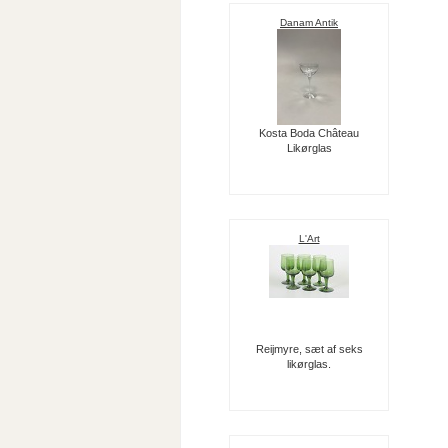
Danam Antik
Kosta Boda Château
Likørglas
L'Art
Reijmyre, sæt af seks
likørglas.