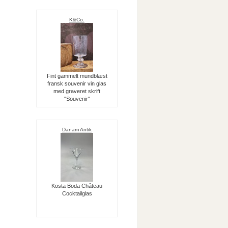
K&Co.
Fint gammelt mundblæst
fransk souvenir vin glas
med graveret skrift
"Souvenir"
Danam Antik
Kosta Boda Château
Cocktailglas