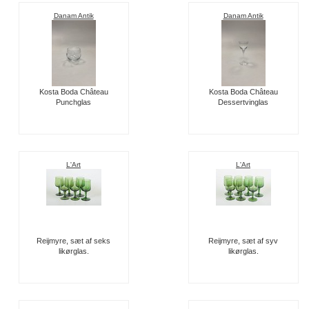
Danam Antik
Danam Antik
Kosta Boda Château
Kosta Boda Château
Punchglas
Dessertvinglas
L'Art
L'Art
Reijmyre, sæt af seks
Reijmyre, sæt af syv
likørglas.
likørglas.