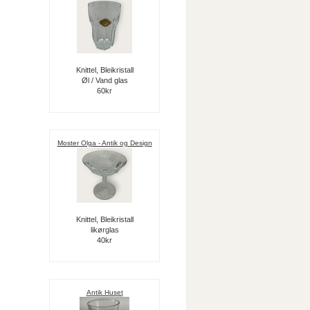
Knittel, Bleikristall
Øl / Vand glas
60kr
Moster Olga - Antik og Design
Knittel, Bleikristall
likørglas
40kr
Antik Huset