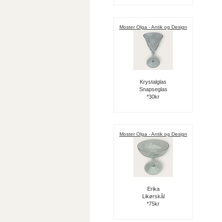
Moster Olga - Antik og Design
Krystalglas
Snapseglas
*30kr
Moster Olga - Antik og Design
Erika
Likørskål
*75kr