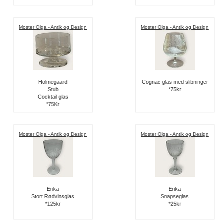
Moster Olga - Antik og Design
Moster Olga - Antik og Design
Holmegaard
Cognac glas med slibninger
Stub
*75kr
Cocktail glas
*75Kr
Moster Olga - Antik og Design
Moster Olga - Antik og Design
Erika
Erika
Stort Rødvinsglas
Snapseglas
*125kr
*25kr