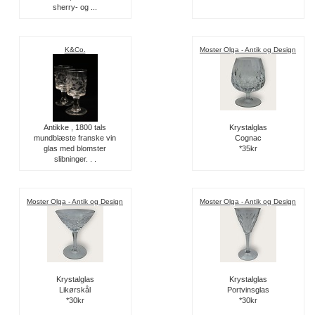
sherry- og ...
K&Co.
Moster Olga - Antik og Design
Antikke , 1800 tals
Krystalglas
mundblæste franske vin
Cognac
glas med blomster
*35kr
slibninger. . .
Moster Olga - Antik og Design
Moster Olga - Antik og Design
Krystalglas
Krystalglas
Likørskål
Portvinsglas
*30kr
*30kr