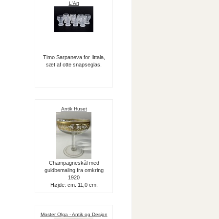
L'Art
Timo Sarpaneva for Iittala,
sæt af otte snapseglas.
Antik Huset
Champagneskål med
guldbemaling fra omkring
1920
Højde: cm. 11,0 cm.
Moster Olga - Antik og Design