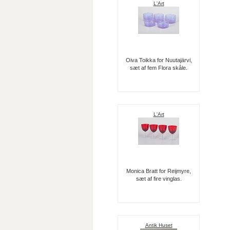
L'Art
Oiva Toikka for Nuutajärvi,
sæt af fem Flora skåle.
L'Art
Monica Bratt for Reijmyre,
sæt af fire vinglas.
Antik Huset