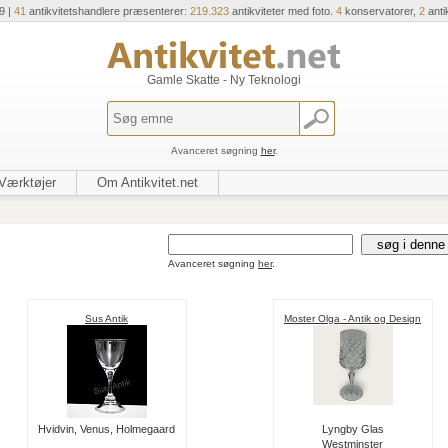
9 |
41
antikvitetshandlere præsenterer:
219.323
antikviteter med foto.
4
konservatorer,
2
anti
Gamle Skatte - Ny Teknologi
Avanceret søgning
her
.
Værktøjer
Om Antikvitet.net
s
Avanceret søgning
her
.
Sus Antik
Moster Olga - Antik og Design
Hvidvin, Venus, Holmegaard
Lyngby Glas
Westminster