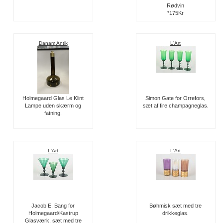
Rødvin
*175Kr
Danam Antik
L'Art
Holmegaard Glas Le Klint
Simon Gate for Orrefors,
Lampe uden skærm og
sæt af fire champagneglas.
fatning.
L'Art
L'Art
Jacob E. Bang for
Bøhmisk sæt med tre
Holmegaard/Kastrup
drikkeglas.
Glasværk, sæt med tre