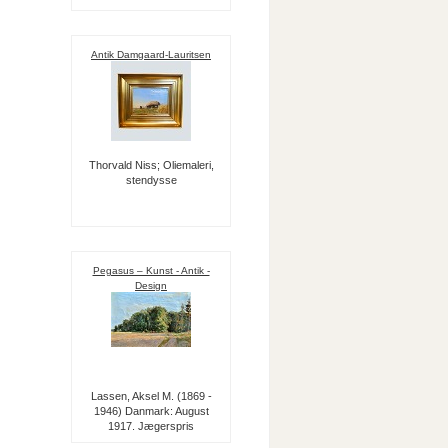
Antik Damgaard-Lauritsen
Thorvald Niss; Oliemaleri,
stendysse
Pegasus – Kunst - Antik -
Design
Lassen, Aksel M. (1869 -
1946) Danmark: August
1917. Jægerspris