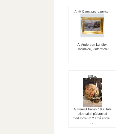
Antik Damgaard-Lauritsen
A. Andersen Lundby;
Oliemaleri, vintermotiv
K&Co.
Gammelt fransk 1800 tals
olie maleri på lærred
med motiv af 2 små engle. .
.