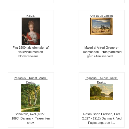
K&Co.
Ole Buus Larsen
Fint 1800 tals oliemaleri af
Maleri af Alfred Gregers-
fin kvinde med en
Rasmussen - Høstparti med
blomsterkrans. . .
gård i Annisse ved ...
Pegasus – Kunst - Antik -
Pegasus – Kunst - Antik -
Design
Design
Schovelin, Axel (1827 -
Rasmussen Eilersen, Eiler
1893) Danmark: Træer i en
(1827 - 1912) Danmark: Ved
skov.
Fuglesangsøen i ...