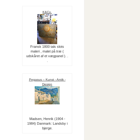
K&Co.
Fransk 1800 tals slots
maleri , malet på træ (
udskåret af et vægpanel ). .
.
Pegasus – Kunst - Antik -
Design
Madsen, Henrik (1904 -
1984) Danmark: Landsby i
bjerge.