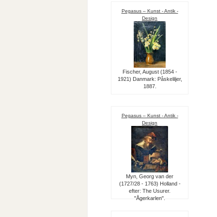
Pegasus – Kunst - Antik -
Design
Fischer, August (1854 -
1921) Danmark: Påskeliljer,
1887.
Pegasus – Kunst - Antik -
Design
Myn, Georg van der
(1727/28 - 1763) Holland -
efter: The Usurer.
"Ågerkarlen".