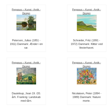
Pegasus – Kunst - Antik -
Pegasus – Kunst - Antik -
Design
Design
Petersen, Julius (1851 -
Schrøder, Fritz (1891 -
1911) Danmark: Ænder i en
1972) Danmark: Klitter ved
sø.
Vesterhavet.
Pegasus – Kunst - Antik -
Pegasus – Kunst - Antik -
Design
Design
Dauteloup, Jean 19. /20.
Nicolaisen, Peter (1894 -
årh. Frankrig: Landskab
1989) Danmark: Nature
med tårn.
morte.