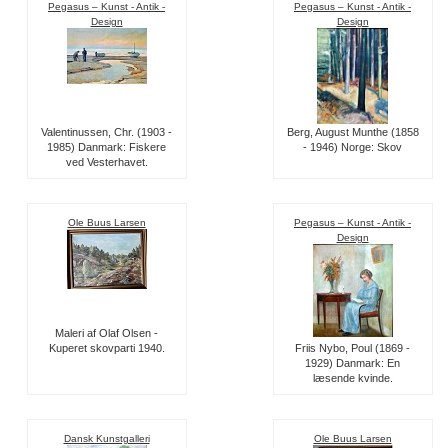
Pegasus – Kunst - Antik -
Pegasus – Kunst - Antik -
Design
Design
Valentinussen, Chr. (1903 -
Berg, August Munthe (1858
1985) Danmark: Fiskere
- 1946) Norge: Skov
ved Vesterhavet.
Ole Buus Larsen
Pegasus – Kunst - Antik -
Design
Maleri af Olaf Olsen -
Kuperet skovparti 1940.
Friis Nybo, Poul (1869 -
1929) Danmark: En
læsende kvinde.
Dansk Kunstgalleri
Ole Buus Larsen