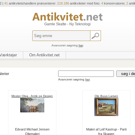
2 |
41
antikvitetshandlere præsenterer:
219.186
antikviteter med foto.
4
konservatorer,
2
anti
Gamle Skatte - Ny Teknologi
Avanceret søgning
her
.
Værktøjer
Om Antikvitet.net
lerier
Avanceret søgning
her
.
Moster Olga - Antik og Design
Ole Buus Larsen
Edvard Michael Jensen
Maleri af Leif Kastrup - Parti
Oliemaleri
fra Skagen