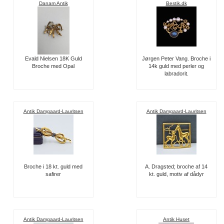
Danam Antik
Bestik.dk
Evald Nielsen 18K Guld
Jørgen Peter Vang. Broche i
Broche med Opal
14k guld med perler og
labradorit.
Antik Damgaard-Lauritsen
Antik Damgaard-Lauritsen
Broche i 18 kt. guld med
A. Dragsted; broche af 14
safirer
kt. guld, motiv af dådyr
Antik Damgaard-Lauritsen
Antik Huset