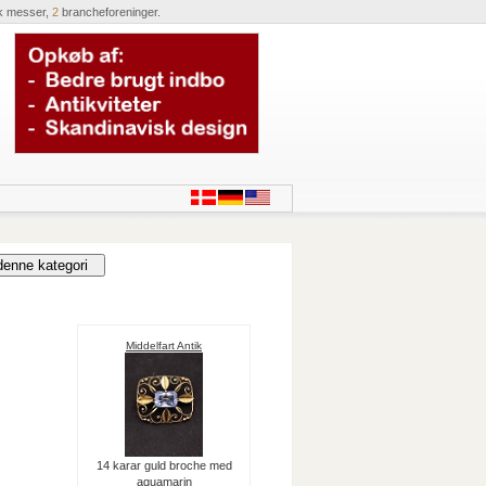
k messer,
2
brancheforeninger.
Middelfart Antik
14 karar guld broche med
aquamarin