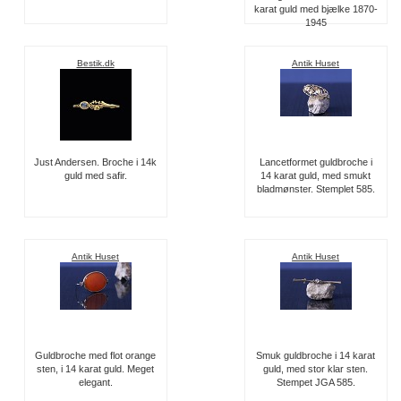
karat guld med bjælke 1870-
1945
Bestik.dk
Antik Huset
Just Andersen. Broche i 14k
Lancetformet guldbroche i
guld med safir.
14 karat guld, med smukt
bladmønster. Stemplet 585.
Antik Huset
Antik Huset
Guldbroche med flot orange
Smuk guldbroche i 14 karat
sten, i 14 karat guld. Meget
guld, med stor klar sten.
elegant.
Stempet JGA 585.