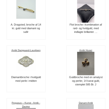
A. Dragsted; broche af 14
Flot broche i kombination af
kt. guld med diamant og
rød- og hvidguld, med
safir
indlagte brillanter. ...
Antik Damgaard-Lauritsen
Antik Huset
Diamantbroche i hvidguld
Guldbroche med en amatyst
med perle i midten
og perler, 14 karat guld,
stemplet 585 Br. J
Pegasus – Kunst - Antik -
Danam Antik
Design