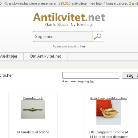
0 |
41
antikvitetshandlere præsenterer:
219.316
antikviteter med foto.
4
konservatorer,
2
anti
Gamle Skatte - Ny Teknologi
Avanceret søgning
her
.
Værktøjer
Om Antikvitet.net
Brocher
Avanceret søgning
her
.
Gamlefund.dk
Antik Damgaard-Lauritsen
14 karats guld broche
Ole Lynggaard; Broche af
14 kt. guld med diamanter