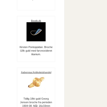
Bestik.dk
Kirsten Pontoppidan. Broche
i18k guld med farveoxideret
titanium.
Aabenraa Antikvitetshandel
Tidlig 18kt guld Georg
Jensen broche fra perioden
1904-08. Mål: 16x33mm