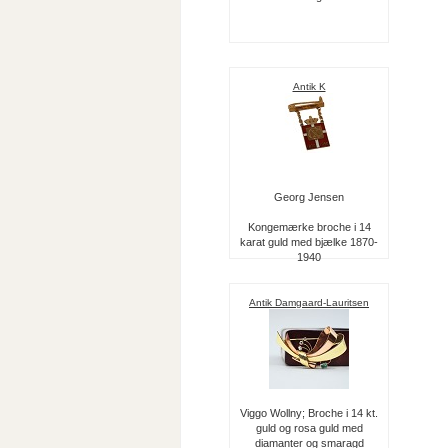
Antik K
Georg Jensen
Kongemærke broche i 14
karat guld med bjælke 1870-
1940
Antik Damgaard-Lauritsen
Viggo Wollny; Broche i 14 kt.
guld og rosa guld med
diamanter og smaragd