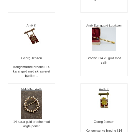
Antik K
Antik Damgaard-Lauritsen
Georg Jensen
Broche i 14 kt. guld med
safir
Kongemærke broche i 14
karat guld med skravreret
bjælke ...
Middelfart Antik
Antik K
14 karat guld broche med
Georg Jensen
ægte perler
Kongemærke broche i 14