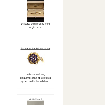
14 karat guld broche med
ægte perle
Aabenraa Antikvitetshandel
Italiensk safir- og
diamantbroche af 18kt guld
prydet med brillantslebne ...
Antik Huset