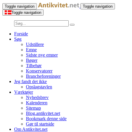
Toggle navigation
Toggle navigation
Toggle navigation
Forside
Søg
Udstillere
Emne
Sidste nye emner
Bøger
Tilbehør
Konservatorer
Brancheforeninger
Jeg fandt det ikke
Opslagstavlen
Værktøjer
Nyhedsbrev
Kalenderen
Sitemap
Blog.antikvitet.net
Bookmark denne side
Gør til startside
Om Antikvitet.net