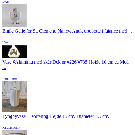
L'Art
Emile Gallé for St. Clement, Nancy. Antik urtepotte i fajance med ...
L'Art
Vase #Aluminia med skår Dek nr #226/#785 Højde 10 cm ca Med
...
Antik Huset
Lyngbyvase 1. sortering Højde 15 cm. Diameter 8,5 cm.
Karstens Antik