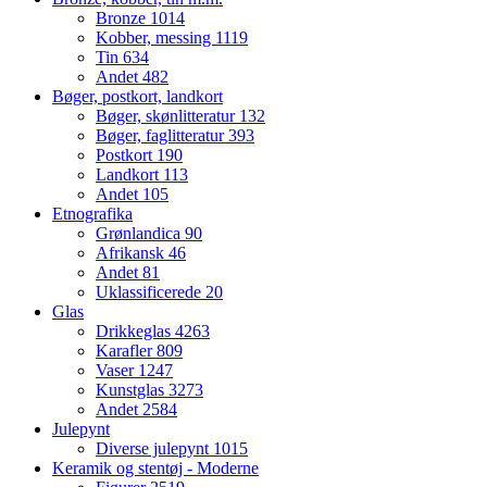
Bronze
1014
Kobber, messing
1119
Tin
634
Andet
482
Bøger, postkort, landkort
Bøger, skønlitteratur
132
Bøger, faglitteratur
393
Postkort
190
Landkort
113
Andet
105
Etnografika
Grønlandica
90
Afrikansk
46
Andet
81
Uklassificerede
20
Glas
Drikkeglas
4263
Karafler
809
Vaser
1247
Kunstglas
3273
Andet
2584
Julepynt
Diverse julepynt
1015
Keramik og stentøj - Moderne