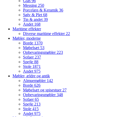
Glas
96
Messing
250
Porcelæn & Keramik
36
Sølv & Plet
68
Tin & andet
39
Andet
168
Maritime effekter
Diverse maritime effekter
22
Møbler, moderne
Borde
1370
Møbelsæt
53
Opbevaringsmøbler
223
Sofaer
237
Spejle
88
Stole
1871
Andet
975
Møbler, ældre og antik
Almuemøbler
142
Borde
626
Møbelsæt og spisestuer
27
Opbevaringsmøbler
348
Sofaer
65
Spejle
213
Stole
415
Andet
975