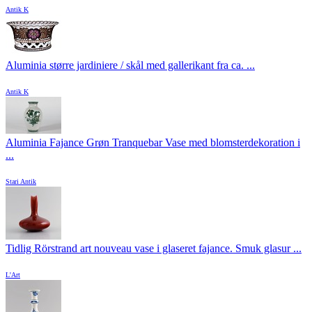
Antik K
Aluminia større jardiniere / skål med gallerikant fra ca. ...
Antik K
Aluminia Fajance Grøn Tranquebar Vase med blomsterdekoration i
...
Stari Antik
Tidlig Rörstrand art nouveau vase i glaseret fajance. Smuk glasur ...
L'Art