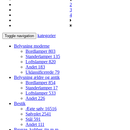
2
3
4
kategorier
Toggle navigation
Belysning moderne
Bordlamper
803
Standerlamper
135
Loftslamper
820
Andet
183
Uklassificerede
79
Belysning ældre og antik
Bordlamper
854
Standerlamper
17
Loftslamper
533
Andet
226
Bestik
Ægte sølv
16516
Sølvplet
2541
Stål
591
Andet
111
Bronze, kobber, tin m.m.