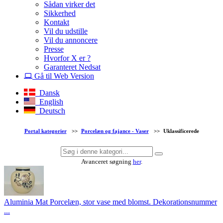
Sådan virker det
Sikkerhed
Kontakt
Vil du udstille
Vil du annoncere
Presse
Hvorfor X er ?
Garanteret Nedsat
Gå til Web Version
Dansk
English
Deutsch
Portal kategorier
>>
Porcelæn og fajance - Vaser
>>
Uklassificerede
Avanceret søgning
her
.
Aluminia Mat Porcelæn, stor vase med blomst. Dekorationsnummer
...