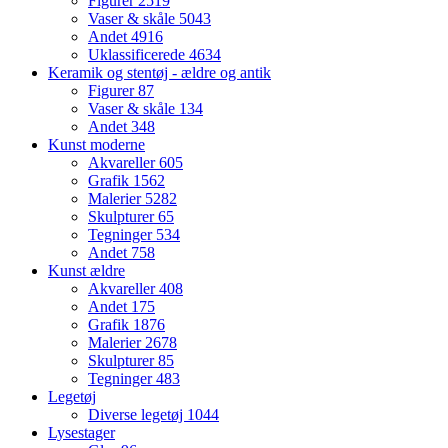
Figurer
2519
Vaser & skåle
5043
Andet
4916
Uklassificerede
4634
Keramik og stentøj - ældre og antik
Figurer
87
Vaser & skåle
134
Andet
348
Kunst moderne
Akvareller
605
Grafik
1562
Malerier
5282
Skulpturer
65
Tegninger
534
Andet
758
Kunst ældre
Akvareller
408
Andet
175
Grafik
1876
Malerier
2678
Skulpturer
85
Tegninger
483
Legetøj
Diverse legetøj
1044
Lysestager