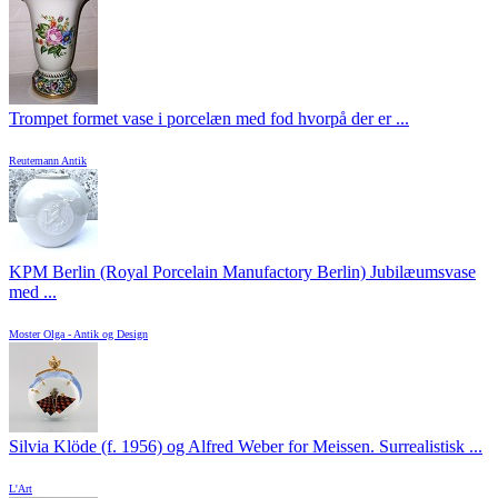
Trompet formet vase i porcelæn med fod hvorpå der er ...
Reutemann Antik
KPM Berlin (Royal Porcelain Manufactory Berlin) Jubilæumsvase
med ...
Moster Olga - Antik og Design
Silvia Klöde (f. 1956) og Alfred Weber for Meissen. Surrealistisk ...
L'Art