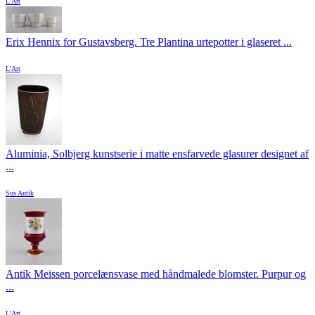
L'Art
Erix Hennix for Gustavsberg. Tre Plantina urtepotter i glaseret ...
L'Art
Aluminia, Solbjerg kunstserie i matte ensfarvede glasurer designet af
...
Sus Antik
Antik Meissen porcelænsvase med håndmalede blomster. Purpur og
...
L'Art