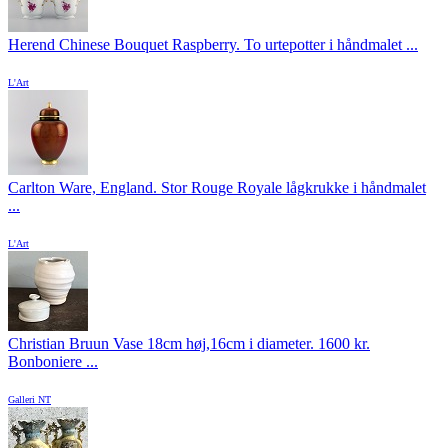
Herend Chinese Bouquet Raspberry. To urtepotter i håndmalet ...
L'Art
Carlton Ware, England. Stor Rouge Royale lågkrukke i håndmalet
...
L'Art
Christian Bruun Vase 18cm høj,16cm i diameter. 1600 kr.
Bonboniere ...
Galleri NT