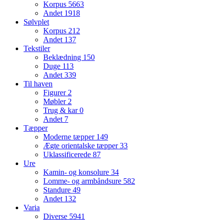
Korpus
5663
Andet
1918
Sølvplet
Korpus
212
Andet
137
Tekstiler
Beklædning
150
Duge
113
Andet
339
Til haven
Figurer
2
Møbler
2
Trug & kar
0
Andet
7
Tæpper
Moderne tæpper
149
Ægte orientalske tæpper
33
Uklassificerede
87
Ure
Kamin- og konsolure
34
Lomme- og armbåndsure
582
Standure
49
Andet
132
Varia
Diverse
5941