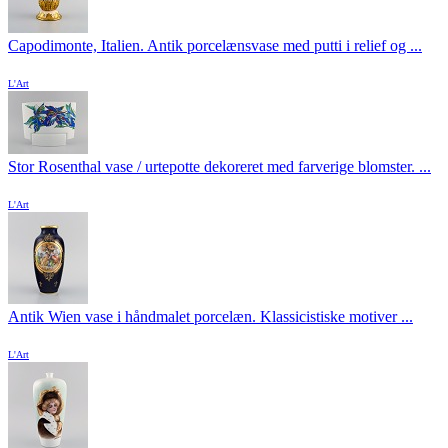
Capodimonte, Italien. Antik porcelænsvase med putti i relief og ...
L'Art
Stor Rosenthal vase / urtepotte dekoreret med farverige blomster. ...
L'Art
Antik Wien vase i håndmalet porcelæn. Klassicistiske motiver ...
L'Art