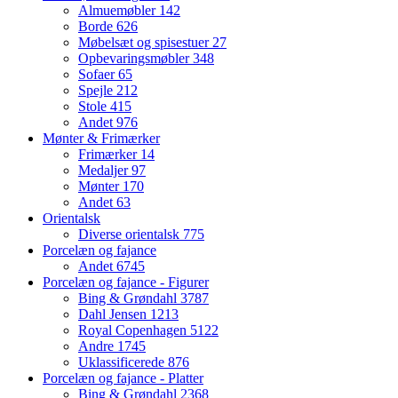
Almuemøbler
142
Borde
626
Møbelsæt og spisestuer
27
Opbevaringsmøbler
348
Sofaer
65
Spejle
212
Stole
415
Andet
976
Mønter & Frimærker
Frimærker
14
Medaljer
97
Mønter
170
Andet
63
Orientalsk
Diverse orientalsk
775
Porcelæn og fajance
Andet
6745
Porcelæn og fajance - Figurer
Bing & Grøndahl
3787
Dahl Jensen
1213
Royal Copenhagen
5122
Andre
1745
Uklassificerede
876
Porcelæn og fajance - Platter
Bing & Grøndahl
2368