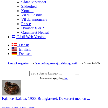
Sådan virker det
Sikkerhed
Kontakt
Vil du udstille
Vil du annoncere
Presse
Hvorfor X er ?
Garanteret Nedsat
Gå til Web Version
Dansk
English
Deutsch
Portal kategorier
>>
Keramik og stentøj - ældre og antik
>>
Vaser & skåle
Avanceret søgning
her
.
Fajance skål, ca. 1900. Brunglaseret. Dekoreret med en ...
Pegasus – Kunst - Antik - Design