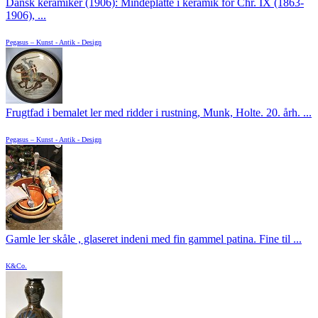
Dansk keramiker (1906): Mindeplatte i keramik for Chr. IX (1863-
1906), ...
Pegasus – Kunst - Antik - Design
Frugtfad i bemalet ler med ridder i rustning, Munk, Holte. 20. årh. ...
Pegasus – Kunst - Antik - Design
Gamle ler skåle , glaseret indeni med fin gammel patina. Fine til ...
K&Co.