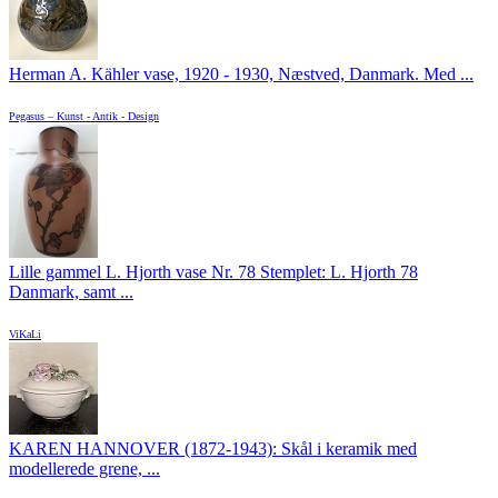
Herman A. Kähler vase, 1920 - 1930, Næstved, Danmark. Med ...
Pegasus – Kunst - Antik - Design
Lille gammel L. Hjorth vase Nr. 78 Stemplet: L. Hjorth 78
Danmark, samt ...
ViKaLi
KAREN HANNOVER (1872-1943): Skål i keramik med
modellerede grene, ...