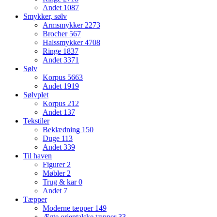
Andet
1087
Smykker, sølv
Armsmykker
2273
Brocher
567
Halssmykker
4708
Ringe
1837
Andet
3371
Sølv
Korpus
5663
Andet
1919
Sølvplet
Korpus
212
Andet
137
Tekstiler
Beklædning
150
Duge
113
Andet
339
Til haven
Figurer
2
Møbler
2
Trug & kar
0
Andet
7
Tæpper
Moderne tæpper
149
Ægte orientalske tæpper
33