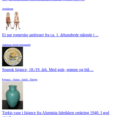
Antikkram
Et par romerske amforaer fra ca. 1. århundrede stående i ...
Aabenraa Antikvitetshandel
Spansk fajance, 18./19. årh. Med gule, grønne og blå ...
Pegasus – Kunst - Antik - Design
Turkis vase i fajance fra Aluminia fabrikken omkring 1940. I god