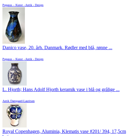
Pegasus – Kunst - Antik - Design
Danico vase, 20. årh. Danmark. Rødler med blå, rønne ...
Pegasus – Kunst - Antik - Design
L. Hjorth; Hans Adolf Hjorth keramik vase i blå og grålige ...
Antik Damgaard-Lauritsen
Royal Copenhagen, Aluminia, Klematis vase #201/ 394, 17,5cm