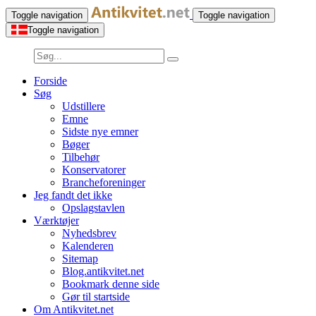
Toggle navigation
Toggle navigation
Toggle navigation
Forside
Søg
Udstillere
Emne
Sidste nye emner
Bøger
Tilbehør
Konservatorer
Brancheforeninger
Jeg fandt det ikke
Opslagstavlen
Værktøjer
Nyhedsbrev
Kalenderen
Sitemap
Blog.antikvitet.net
Bookmark denne side
Gør til startside
Om Antikvitet.net