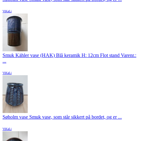
ViKaLi
Smuk Kähler vase (HAK) Blå keramik H: 12cm Flot stand Varenr.:
...
ViKaLi
Søholm vase Smuk vase, som står sikkert på bordet, og er ...
ViKaLi