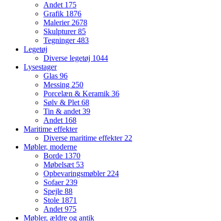
Andet
175
Grafik
1876
Malerier
2678
Skulpturer
85
Tegninger
483
Legetøj
Diverse legetøj
1044
Lysestager
Glas
96
Messing
250
Porcelæn & Keramik
36
Sølv & Plet
68
Tin & andet
39
Andet
168
Maritime effekter
Diverse maritime effekter
22
Møbler, moderne
Borde
1370
Møbelsæt
53
Opbevaringsmøbler
224
Sofaer
239
Spejle
88
Stole
1871
Andet
975
Møbler, ældre og antik