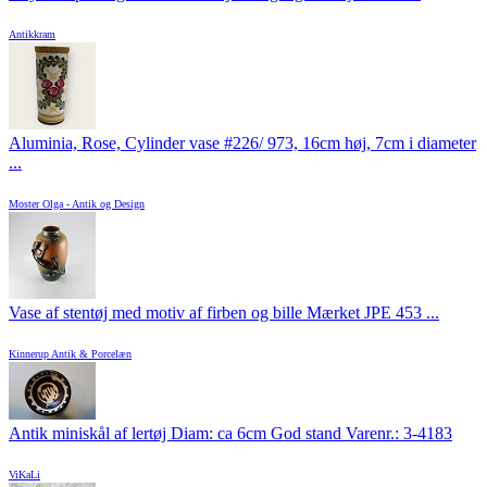
Antikkram
Aluminia, Rose, Cylinder vase #226/ 973, 16cm høj, 7cm i diameter
...
Moster Olga - Antik og Design
Vase af stentøj med motiv af firben og bille Mærket JPE 453 ...
Kinnerup Antik & Porcelæn
Antik miniskål af lertøj Diam: ca 6cm God stand Varenr.: 3-4183
ViKaLi