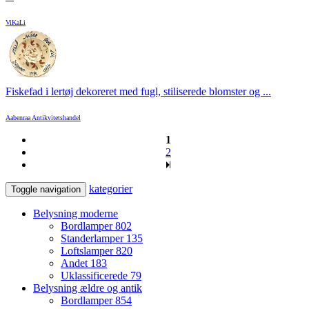
ViKaLi
Fiskefad i lertøj dekoreret med fugl, stiliserede blomster og ...
Aabenraa Antikvitetshandel
1
2
kategorier
Toggle navigation
Belysning moderne
Bordlamper
802
Standerlamper
135
Loftslamper
820
Andet
183
Uklassificerede
79
Belysning ældre og antik
Bordlamper
854