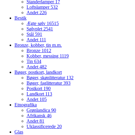
Standerlamper
17
Loftslamper
532
Andet
226
Bestik
Ægte sølv
16515
Sølvplet
2541
Stål
591
Andet
111
Bronze, kobber, tin m.m.
Bronze
1012
Kobber, messing
1119
Tin
634
Andet
482
Bøger, postkort, landkort
Bøger, skønlitteratur
132
Bøger, faglitteratur
393
Postkort
190
Landkort
113
Andet
105
Etnografika
Grønlandica
90
Afrikansk
46
Andet
81
Uklassificerede
20
Glas