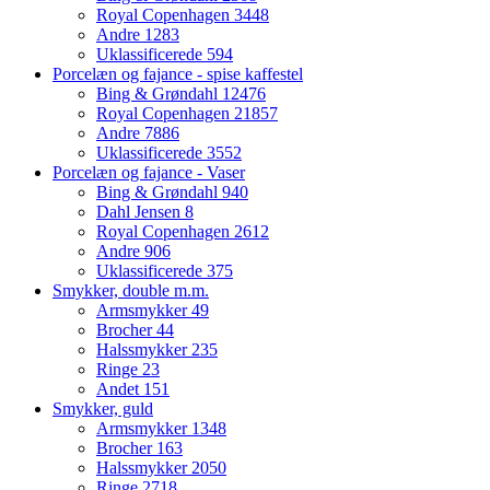
Royal Copenhagen
3448
Andre
1283
Uklassificerede
594
Porcelæn og fajance - spise kaffestel
Bing & Grøndahl
12476
Royal Copenhagen
21857
Andre
7886
Uklassificerede
3552
Porcelæn og fajance - Vaser
Bing & Grøndahl
940
Dahl Jensen
8
Royal Copenhagen
2612
Andre
906
Uklassificerede
375
Smykker, double m.m.
Armsmykker
49
Brocher
44
Halssmykker
235
Ringe
23
Andet
151
Smykker, guld
Armsmykker
1348
Brocher
163
Halssmykker
2050
Ringe
2718