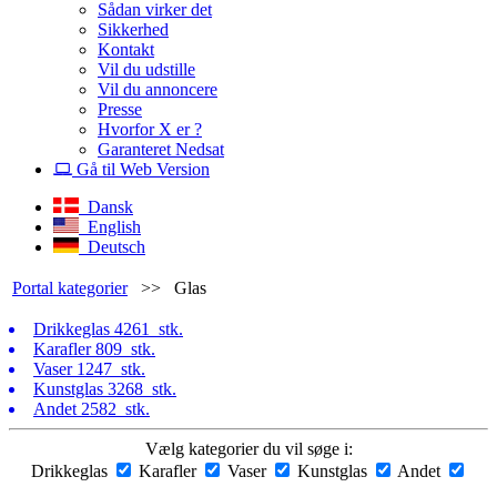
Sådan virker det
Sikkerhed
Kontakt
Vil du udstille
Vil du annoncere
Presse
Hvorfor X er ?
Garanteret Nedsat
Gå til Web Version
Dansk
English
Deutsch
Portal kategorier
>>
Glas
Drikkeglas
4261 stk.
Karafler
809 stk.
Vaser
1247 stk.
Kunstglas
3268 stk.
Andet
2582 stk.
Vælg kategorier du vil søge i:
Drikkeglas
Karafler
Vaser
Kunstglas
Andet