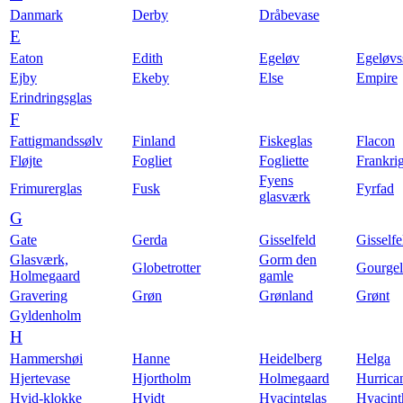
Danmark
Derby
Dråbevase
E
Eaton
Edith
Egeløv
Egeløvs
Ejby
Ekeby
Else
Empire
Erindringsglas
F
Fattigmandssølv
Finland
Fiskeglas
Flacon
Fløjte
Fogliet
Fogliette
Frankri
Fyens
Frimurerglas
Fusk
Fyrfad
glasværk
G
Gate
Gerda
Gisselfeld
Gisselfe
Glasværk,
Gorm den
Globetrotter
Gourgel
Holmegaard
gamle
Gravering
Grøn
Grønland
Grønt
Gyldenholm
H
Hammershøi
Hanne
Heidelberg
Helga
Hjertevase
Hjortholm
Holmegaard
Hurrica
Hvid-klokke
Hvidt
Hyacintglas
Hyacint