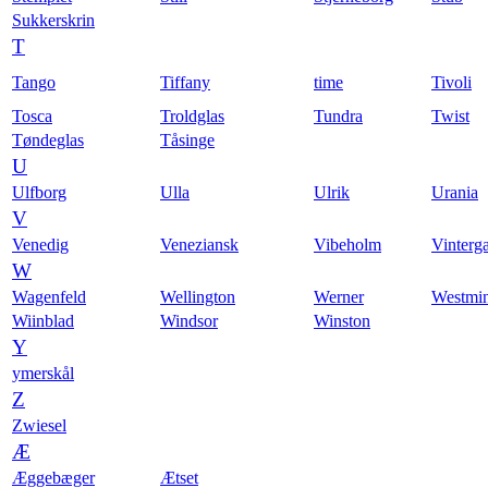
Sukkerskrin
T
Tango
Tiffany
time
Tivoli
Tosca
Troldglas
Tundra
Twist
Tøndeglas
Tåsinge
U
Ulfborg
Ulla
Ulrik
Urania
V
Venedig
Veneziansk
Vibeholm
Vinterg
W
Wagenfeld
Wellington
Werner
Westmin
Wiinblad
Windsor
Winston
Y
ymerskål
Z
Zwiesel
Æ
Æggebæger
Ætset