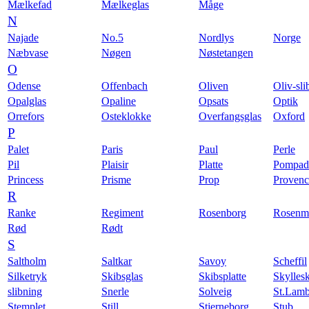
Mælkefad
Mælkeglas
Måge
N
Najade
No.5
Nordlys
Norge
Næbvase
Nøgen
Nøstetangen
O
Odense
Offenbach
Oliven
Oliv-sli
Opalglas
Opaline
Opsats
Optik
Orrefors
Osteklokke
Overfangsglas
Oxford
P
Palet
Paris
Paul
Perle
Pil
Plaisir
Platte
Pompad
Princess
Prisme
Prop
Provenc
R
Ranke
Regiment
Rosenborg
Rosenm
Rød
Rødt
S
Saltholm
Saltkar
Savoy
Scheffil
Silketryk
Skibsglas
Skibsplatte
Skyllesk
slibning
Snerle
Solveig
St.Lamb
Stemplet
Still
Stjerneborg
Stub