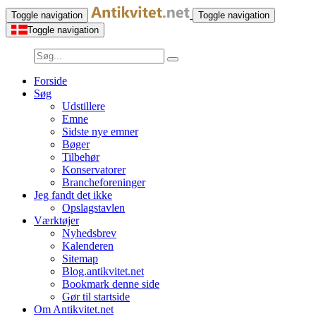
Toggle navigation
Toggle navigation
Toggle navigation
Forside
Søg
Udstillere
Emne
Sidste nye emner
Bøger
Tilbehør
Konservatorer
Brancheforeninger
Jeg fandt det ikke
Opslagstavlen
Værktøjer
Nyhedsbrev
Kalenderen
Sitemap
Blog.antikvitet.net
Bookmark denne side
Gør til startside
Om Antikvitet.net