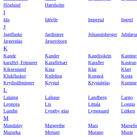
Höglund
Hørsholm
I
Ida
Idéelle
Imperial
Ingrid
J
Jagtflaske
Jardiniere
Johannisberger
Jubilæ
Jægerglas
Jægersborg
K
Kande
Kander
Kandisskrin
Kantine
karaffel, Frimurer
Karaffelsæt
Karafler
Kastrup
Kiksespand
Kina
Klar
Klart
Klukflasker
Knibling
Kongeå
Kosta
Krydsslibninger
Krystal
Krystalglas
Kumme
L
Lalaing
Lalique
Landberg
Largo
Leonora
Lis
Littala
Loggia
Lundin
Lyngby glas
Lynggaard
Lütken
M
Mandalay
Margrethe
Mars
Marseli
Mazurka
Menuet
Murano
Murat