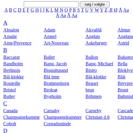
A
B
C
D
E
F
G
H
I
J
K
L
M
N
O
P
R
S
T
U
V
W
Y
Z
Æ
Ø
Å
Aa
Å
Aa
Å
Aa
A
Absalon
Adam
Akvablå
Almue
Amalie
Ampel
Anglais
Anglais
Arne/Provence
Art-Nouveau
Askebæger
Astrid
B
Baccarat
Ballet
Ballon
Baluster
Bandholm
Bang, Jacob
Bang, Michael
Bella
Berlinois
Bisquitspand
Bistro
Bloklys
Blå klokke
Blå time
Blå-klokke
Blåt
Bouteille
Brattingsborg
Brauer
Brevpre
Bristol
Broksø
brun
Brunt
Butler
Bygholm
Böhmen
Bøhmis
C
Canada
Carnaby
Carneby
Cascad
Champagnekumme
Champagnekummer
Christian d.8
Christi
Cobolt
Conradsminde
D