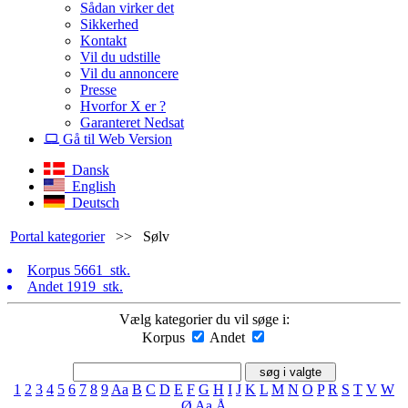
Sådan virker det
Sikkerhed
Kontakt
Vil du udstille
Vil du annoncere
Presse
Hvorfor X er ?
Garanteret Nedsat
Gå til Web Version
Dansk
English
Deutsch
Portal kategorier
>>
Sølv
Korpus
5661 stk.
Andet
1919 stk.
Vælg kategorier du vil søge i:
Korpus
Andet
1
2
3
4
5
6
7
8
9
Aa
B
C
D
E
F
G
H
I
J
K
L
M
N
O
P
R
S
T
V
W
Ø
Aa
Å