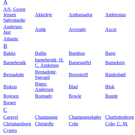
A
A/S, Georg
Jensen
Akkeleje
Ambassador
Ambrosius
Sølvsmedie
Andersen,
Antik
Arvesølv
Ascot
Just
Atlantic
B
Bakke
Ballin
Bamboo
Bang
barnebestik, H.
Barnebestik
Barnegaffel
Barnekniv
C. Andersen
Bernadotte,
Bernadotte
Bernstorff
Bindesbøll
Sigvard
Bjørn-
Biskop
Blad
Blok
Andersen
Bojesen
Borgsølv
Bowle
Bunde
Bæger
C
Caravel
Champagne
Champagnekøler
Charlottenborg
Christiansborg
Christofle
Cohr
Cohr, C. M.
Cypres