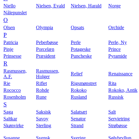
Niello
Nielsen, Evald
Nielsen, Harald
Norge
Nålepunslet
O
Olsen
Olympia
Opsats
Orchide
P
Patricia
Peberbøsse
Perle
Perle, Ny
Pinje
Porcelæn
Potageske
Prince
Prinsesse
Præsident
Puncheske
Pyramide
R
Rasmussen,
Rasmussen,
Relief
Renaissance
A.F.
Holger
Rie
Riflet
Rigsmønstret
Rita
Rococco
Rohde
Rokoko
Rokoko, Antik
Rosenholm
Rune
Rusland
Russisk
S
Saga
Saksisk
Salatsæt
Salt
Saltkar
Savoy
Senator
Servietring
Skønvirke
Sterling
Strand
Strøbøsse
Susanne
Svensk
Sverige
Sølvbryllup