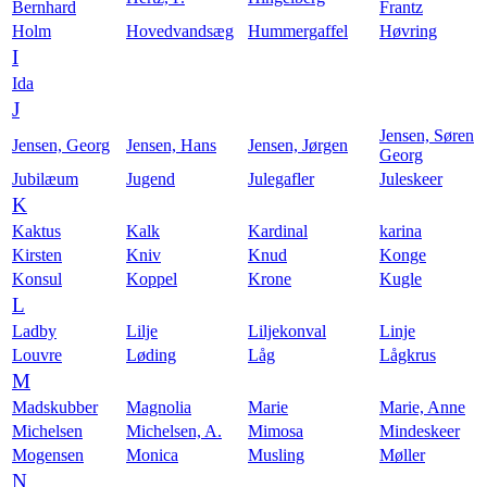
Bernhard
Frantz
Holm
Hovedvandsæg
Hummergaffel
Høvring
I
Ida
J
Jensen, Søren
Jensen, Georg
Jensen, Hans
Jensen, Jørgen
Georg
Jubilæum
Jugend
Julegafler
Juleskeer
K
Kaktus
Kalk
Kardinal
karina
Kirsten
Kniv
Knud
Konge
Konsul
Koppel
Krone
Kugle
L
Ladby
Lilje
Liljekonval
Linje
Louvre
Løding
Låg
Lågkrus
M
Madskubber
Magnolia
Marie
Marie, Anne
Michelsen
Michelsen, A.
Mimosa
Mindeskeer
Mogensen
Monica
Musling
Møller
N