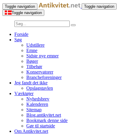
Toggle navigation
Toggle navigation
Toggle navigation
Forside
Søg
Udstillere
Emne
Sidste nye emner
Bøger
Tilbehør
Konservatorer
Brancheforeninger
Jeg fandt det ikke
Opslagstavlen
Værktøjer
Nyhedsbrev
Kalenderen
Sitemap
Blog.antikvitet.net
Bookmark denne side
Gør til startside
Om Antikvitet.net