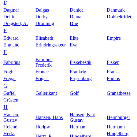
D
Dagmar
Dalgas
Danica
Danmark
Delfin
Derby
Diana
Dobbeltriflet
Dragsted, A.
Dronning
Due
E
Edward
Elisabeth
Elite
Empire
England
Erindringsskeer
Eva
F
Fabritius,
Fabritius
Fiskebestik
Fisker
Frederik
Foght
France
Frankrig
Fransk
Fregat
Frigast
Frijsenborg
Funkis
G
Gaffel
Gallerikant
Golf
Granatbøsse
Gråsten
H
Hansen,
Hansen, Karl
Hansen, Hans
Heimburger
Gustav
Gustav
Helene
Herløw
Herman
Hermann
Hertz,
Hingelberg,
Hertz, P.
Hingelberg