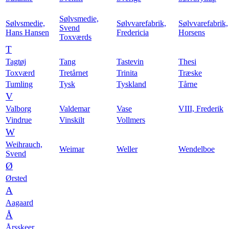
Sølvsmedie,
Sølvsmedie,
Sølvvarefabrik,
Sølvvarefabrik,
Svend
Hans Hansen
Fredericia
Horsens
Toxværds
T
Tagtøj
Tang
Tastevin
Thesi
Toxværd
Tretårnet
Trinita
Træske
Tumling
Tysk
Tyskland
Tårne
V
Valborg
Valdemar
Vase
VIII, Frederik
Vindrue
Vinskilt
Vollmers
W
Weihrauch,
Weimar
Weller
Wendelboe
Svend
Ø
Ørsted
A
Aagaard
Å
Årsskeer