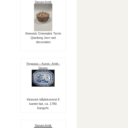
Danam Antik
Kinesisk Orientalsk Terrin
Qianlong Jern rød
decoration
Pegasus – Kunst - Antik -
Design
Kinesisk blådekoreret 8
kantet fad, ca. 1780.
Kangxhi.
Danam Antik