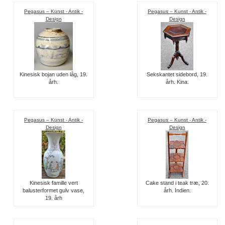
Pegasus – Kunst - Antik -
Pegasus – Kunst - Antik -
Design
Design
Kinesisk bojan uden låg, 19.
Sekskantet sidebord, 19.
årh.
årh. Kina.
Pegasus – Kunst - Antik -
Pegasus – Kunst - Antik -
Design
Design
Kinesisk famille vert
Cake stand i teak træ, 20.
balusterformet gulv vase,
årh. Indien.
19. årh