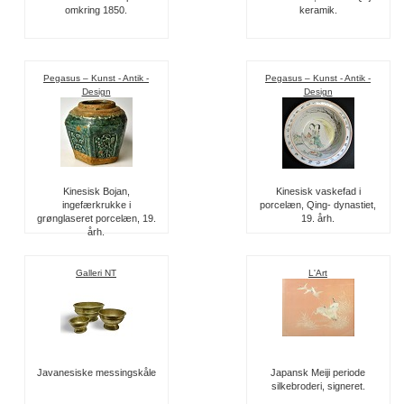
omkring 1850.
keramik.
Pegasus – Kunst - Antik -
Pegasus – Kunst - Antik -
Design
Design
Kinesisk Bojan,
Kinesisk vaskefad i
ingefærkrukke i
porcelæn, Qing- dynastiet,
grønglaseret porcelæn, 19.
19. årh.
årh.
Galleri NT
L'Art
Javanesiske messingskåle
Japansk Meiji periode
silkebroderi, signeret.