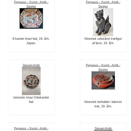
Pegasus – Kunst - Antik -
Pegasus – Kunst - Antik -
Design
Design
8 kantet Imari fad, 19. årh.
Kinesisk udskåret træfigur
Japan.
af løve, 19. årh.
Danam Antik
Pegasus – Kunst - Antik -
Design
kinesisk Imari Ottekantet
fad
Kinesisk beholder i lakeret
træ, 19. årh.
Pegasus – Kunst - Antik -
Danam Antik