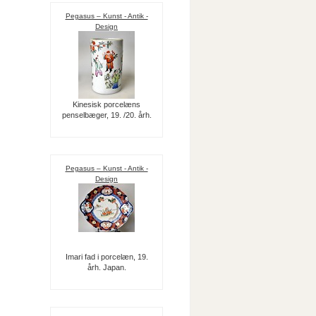
Pegasus – Kunst - Antik -
Design
Kinesisk porcelæns
penselbæger, 19. /20. årh.
Pegasus – Kunst - Antik -
Design
Imari fad i porcelæn, 19.
årh. Japan.