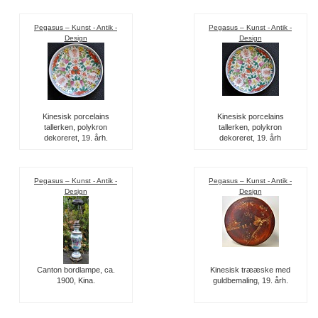
Pegasus – Kunst - Antik -
Pegasus – Kunst - Antik -
Design
Design
Kinesisk porcelains
Kinesisk porcelains
tallerken, polykron
tallerken, polykron
dekoreret, 19. årh.
dekoreret, 19. årh
Pegasus – Kunst - Antik -
Pegasus – Kunst - Antik -
Design
Design
Canton bordlampe, ca.
Kinesisk trææske med
1900, Kina.
guldbemaling, 19. årh.