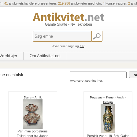
4 |
41
antikvitetshandlere præsenterer:
219.256
antikviteter med foto.
4
konservatorer,
2
anti
Gamle Skatte - Ny Teknologi
Avanceret søgning
her
.
Værktøjer
Om Antikvitet.net
rse orientalsk
Avanceret søgning
her
.
Danam Antik
Pegasus – Kunst - Antik -
Design
Par Imari porcelæns
Tallerkener fra Japan
Persisk vase, 19. årh. Qajar