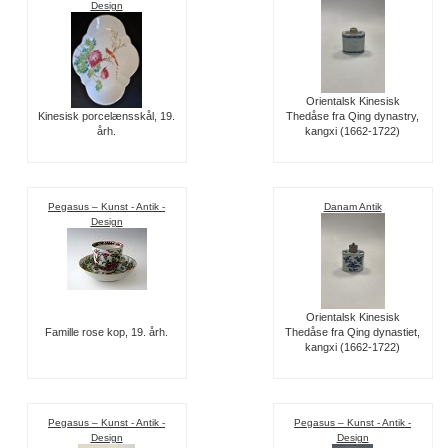
Design
Orientalsk Kinesisk
Kinesisk porcelænsskål, 19.
Thedåse fra Qing dynastry,
årh.
kangxi (1662-1722)
Pegasus – Kunst - Antik -
Danam Antik
Design
Orientalsk Kinesisk
Famille rose kop, 19. årh.
Thedåse fra Qing dynastiet,
kangxi (1662-1722)
Pegasus – Kunst - Antik -
Pegasus – Kunst - Antik -
Design
Design