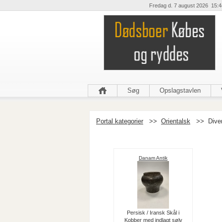
Fredag d. 7 august 2026 15:4
Søg
Opslagstavlen
Portal kategorier
>>
Orientalsk
>>
Dive
Danam Antik
Persisk / Iransk Skål i
Kobber med indlagt sølv