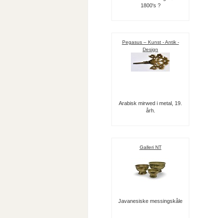
1800's ?
Pegasus – Kunst - Antik -
Design
Arabisk mirwed i metal, 19.
årh.
Galleri NT
Javanesiske messingskåle