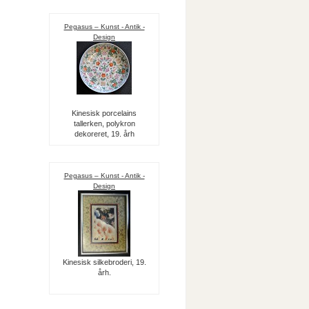
Pegasus – Kunst - Antik -
Design
Kinesisk porcelains
tallerken, polykron
dekoreret, 19. årh
Pegasus – Kunst - Antik -
Design
Kinesisk silkebroderi, 19.
årh.