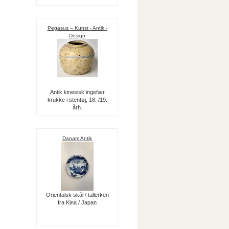
Pegasus – Kunst - Antik -
Design
Antik kinesisk ingefær
krukke i stentøj, 18. /19.
årh.
Danam Antik
Orientalsk skål / tallerken
fra Kina / Japan