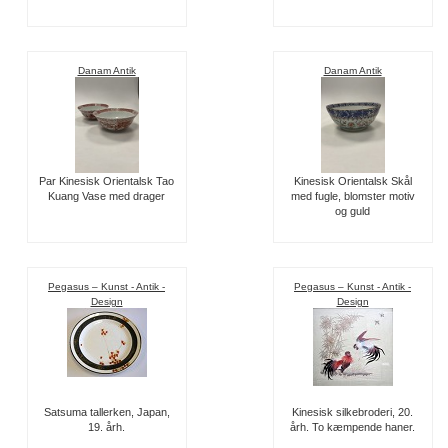
Danam Antik
Danam Antik
Par Kinesisk Orientalsk Tao
Kinesisk Orientalsk Skål
Kuang Vase med drager
med fugle, blomster motiv
og guld
Pegasus – Kunst - Antik -
Pegasus – Kunst - Antik -
Design
Design
Satsuma tallerken, Japan,
Kinesisk silkebroderi, 20.
19. årh.
årh. To kæmpende haner.