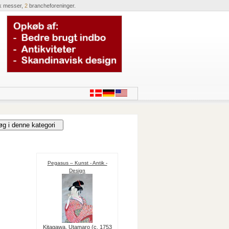
k messer,
2
brancheforeninger.
Pegasus – Kunst - Antik -
Design
Kitagawa, Utamaro (c. 1753