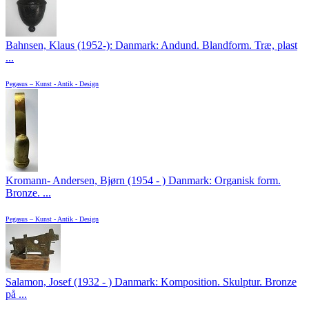
Bahnsen, Klaus (1952-): Danmark: Andund. Blandform. Træ, plast
...
Pegasus – Kunst - Antik - Design
Kromann- Andersen, Bjørn (1954 - ) Danmark: Organisk form.
Bronze. ...
Pegasus – Kunst - Antik - Design
Salamon, Josef (1932 - ) Danmark: Komposition. Skulptur. Bronze
på ...