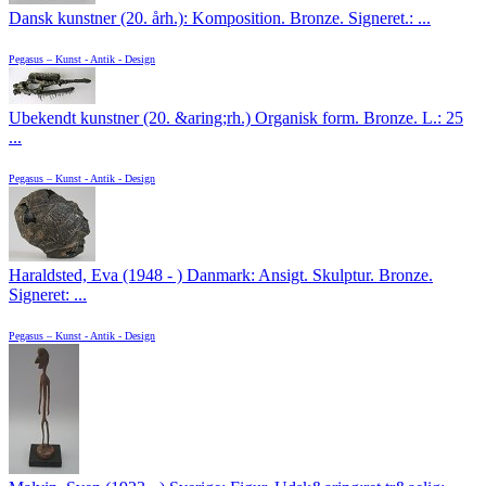
Dansk kunstner (20. årh.): Komposition. Bronze. Signeret.: ...
Pegasus – Kunst - Antik - Design
Ubekendt kunstner (20. &aring;rh.) Organisk form. Bronze. L.: 25
...
Pegasus – Kunst - Antik - Design
Haraldsted, Eva (1948 - ) Danmark: Ansigt. Skulptur. Bronze.
Signeret: ...
Pegasus – Kunst - Antik - Design