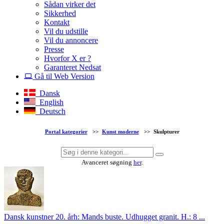
Sådan virker det
Sikkerhed
Kontakt
Vil du udstille
Vil du annoncere
Presse
Hvorfor X er ?
Garanteret Nedsat
Gå til Web Version
Dansk
English
Deutsch
Portal kategorier
>>
Kunst moderne
>>
Skulpturer
Avanceret søgning
her
.
Dansk kunstner 20. årh: Mands buste. Udhugget granit. H.: 8 ...