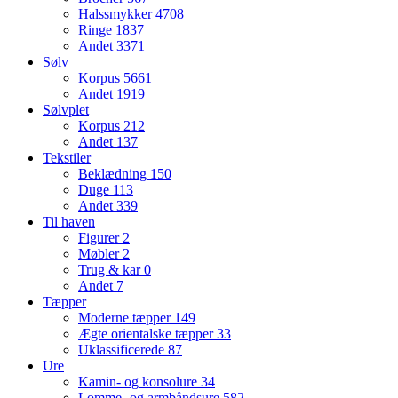
Halssmykker
4708
Ringe
1837
Andet
3371
Sølv
Korpus
5661
Andet
1919
Sølvplet
Korpus
212
Andet
137
Tekstiler
Beklædning
150
Duge
113
Andet
339
Til haven
Figurer
2
Møbler
2
Trug & kar
0
Andet
7
Tæpper
Moderne tæpper
149
Ægte orientalske tæpper
33
Uklassificerede
87
Ure
Kamin- og konsolure
34
Lomme- og armbåndsure
582