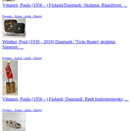
Vittanen, Paula (1956 - ) Finland/Danmark: Skulptur. Blandform. ...
Pegasus – Kunst - Antik - Design
Winther, Poul (1939 - 2018) Danmark: 'Twin floater' skulptur.
Signeret: ...
Pegasus – Kunst - Antik - Design
Vittanen, Paula (1956 - ) Finland, Danmark: Rødt fuglemenneske, ...
Pegasus – Kunst - Antik - Design