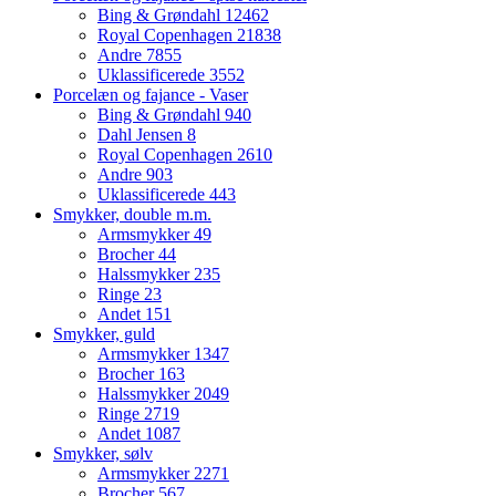
Bing & Grøndahl
12462
Royal Copenhagen
21838
Andre
7855
Uklassificerede
3552
Porcelæn og fajance - Vaser
Bing & Grøndahl
940
Dahl Jensen
8
Royal Copenhagen
2610
Andre
903
Uklassificerede
443
Smykker, double m.m.
Armsmykker
49
Brocher
44
Halssmykker
235
Ringe
23
Andet
151
Smykker, guld
Armsmykker
1347
Brocher
163
Halssmykker
2049
Ringe
2719
Andet
1087
Smykker, sølv
Armsmykker
2271
Brocher
567