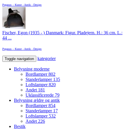
Pegasus – Kunst - Antik - Design
Fischer, Egon (1935 - ) Danmark: Figur. Pladejern. H.: 36 cm. L.:
44 ...
Pegasus – Kunst - Antik - Design
kategorier
Toggle navigation
Belysning moderne
Bordlamper
802
Standerlamper
135
Loftslamper
820
Andet
181
Uklassificerede
79
Belysning ældre og antik
Bordlamper
854
Standerlamper
17
Loftslamper
532
Andet
226
Bestik