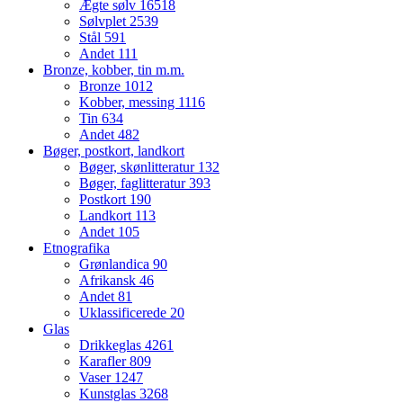
Ægte sølv
16518
Sølvplet
2539
Stål
591
Andet
111
Bronze, kobber, tin m.m.
Bronze
1012
Kobber, messing
1116
Tin
634
Andet
482
Bøger, postkort, landkort
Bøger, skønlitteratur
132
Bøger, faglitteratur
393
Postkort
190
Landkort
113
Andet
105
Etnografika
Grønlandica
90
Afrikansk
46
Andet
81
Uklassificerede
20
Glas
Drikkeglas
4261
Karafler
809
Vaser
1247
Kunstglas
3268