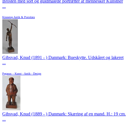
Brosten med sort og guldmalede portrætter af mennesker Kunstner
...
Kinnerup Antik & Porcelæn
Gibsvad, Knud (1891 - ) Danmark: Bueskytte. Udskåret og lakeret
...
Pegasus – Kunst - Antik - Design
Gibsvad, Knud (1889 - ) Danmark: Skæring af en mand. H.: 19 cm.
...