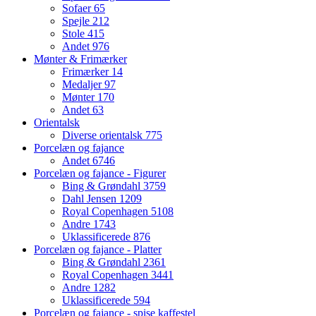
Sofaer
65
Spejle
212
Stole
415
Andet
976
Mønter & Frimærker
Frimærker
14
Medaljer
97
Mønter
170
Andet
63
Orientalsk
Diverse orientalsk
775
Porcelæn og fajance
Andet
6746
Porcelæn og fajance - Figurer
Bing & Grøndahl
3759
Dahl Jensen
1209
Royal Copenhagen
5108
Andre
1743
Uklassificerede
876
Porcelæn og fajance - Platter
Bing & Grøndahl
2361
Royal Copenhagen
3441
Andre
1282
Uklassificerede
594
Porcelæn og fajance - spise kaffestel