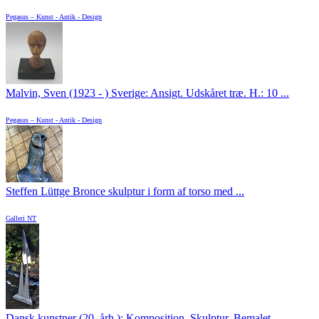
Pegasus – Kunst - Antik - Design
Malvin, Sven (1923 - ) Sverige: Ansigt. Udskåret træ. H.: 10 ...
Pegasus – Kunst - Antik - Design
Steffen Lüttge Bronce skulptur i form af torso med ...
Galleri NT
Dansk kunstner (20. årh.): Komposition. Skulptur. Bemalet ...