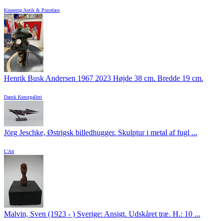
Kinnerup Antik & Porcelæn
Henrik Busk Andersen 1967 2023 Højde 38 cm. Bredde 19 cm.
Dansk Kunstgalleri
Jörg Jeschke, Østrigsk billedhugger. Skulptur i metal af fugl ...
L'Art
Malvin, Sven (1923 - ) Sverige: Ansigt. Udskåret træ. H.: 10 ...