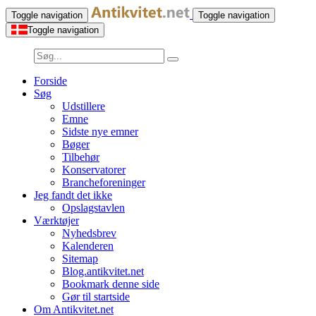
Toggle navigation
Toggle navigation
Toggle navigation
Forside
Søg
Udstillere
Emne
Sidste nye emner
Bøger
Tilbehør
Konservatorer
Brancheforeninger
Jeg fandt det ikke
Opslagstavlen
Værktøjer
Nyhedsbrev
Kalenderen
Sitemap
Blog.antikvitet.net
Bookmark denne side
Gør til startside
Om Antikvitet.net