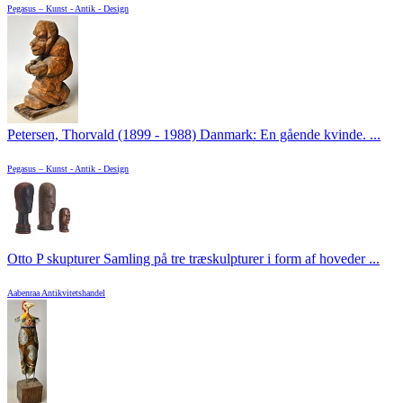
Pegasus – Kunst - Antik - Design
Petersen, Thorvald (1899 - 1988) Danmark: En gående kvinde. ...
Pegasus – Kunst - Antik - Design
Otto P skupturer Samling på tre træskulpturer i form af hoveder ...
Aabenraa Antikvitetshandel