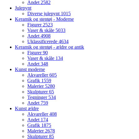
Andet
2582
Julepynt
Diverse julepynt
1015
Keramik og stentøj - Moderne
Figurer
2523
Vaser & skåle
5033
Andet
4908
Uklassificerede
4634
Keramik og stentøj - ældre og antik
Figurer
90
Vaser & skåle
134
Andet
348
Kunst moderne
Akvareller
605
Grafik
1559
Malerier
5280
Skulpturer
65
Tegninger
534
Andet
759
Kunst ældre
Akvareller
408
Andet
174
Grafik
1875
Malerier
2678
Skulpturer
85