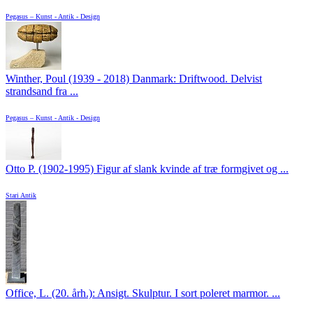
Pegasus – Kunst - Antik - Design
Winther, Poul (1939 - 2018) Danmark: Driftwood. Delvist
strandsand fra ...
Pegasus – Kunst - Antik - Design
Otto P. (1902-1995) Figur af slank kvinde af træ formgivet og ...
Stari Antik
Office, L. (20. årh.): Ansigt. Skulptur. I sort poleret marmor. ...