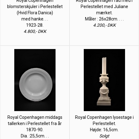
Royal Copenhagen
Royal Copenhagen fad med i
blomsterskjuler i Perlestellet
Perlestellet med Juliane
(Hvid Flora Danica)
mærket.
med hanke. . .
Måler : 26x28cm. . . .
1923-28.
4.200,- DKK
4.800,- DKK
Royal Copenhagen middags
Royal Copenhagen lysestage i
tallerken i Perlestellet fra år
Perlestellet.
1870-90.
Højde: 16,5cm.
Dia. :25,5cm. . .
Solgt