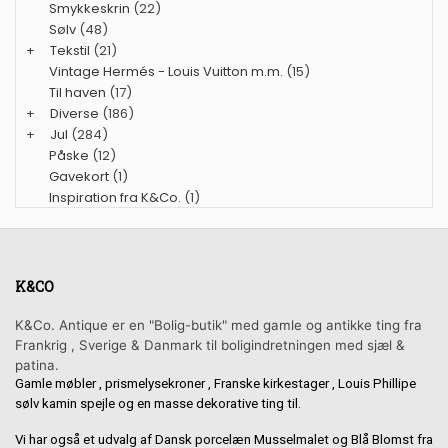
Smykkeskrin
(22)
Sølv
(48)
+
Tekstil
(21)
Vintage Hermés - Louis Vuitton m.m.
(15)
Til haven
(17)
+
Diverse
(186)
+
Jul
(284)
Påske
(12)
Gavekort
(1)
Inspiration fra K&Co.
(1)
K&CO
K&Co. Antique er en "Bolig-butik" med gamle og antikke ting fra
Frankrig , Sverige & Danmark til boligindretningen med sjæl &
patina.
Gamle møbler , prismelysekroner , Franske kirkestager , Louis Phillipe
sølv kamin spejle og en masse dekorative ting til.
Vi har også et udvalg af Dansk porcelæn Musselmalet og Blå Blomst fra