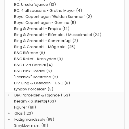
RC. Ursula fajance (13)
RC. 4 all seasons - Grethe Meyer (4)
Royal Copenhagen "Golden Summer" (2)
Royal Copenhagen - Gemina (5)
Bing & Grøndahl - Empire (14)
Bing & Grøndahl - Blåmalet / Musselmalet (24)
Bing & Grøndahl - Sommerfugl (2)
Bing & Grøndahl - Måge stel (25)
B&G Blå tone (6)
B&G Relief - Kronjyden (9)
B&G Hvid Cordial (4)
B&G Pink Cordial (5)
"Picknick" Rörstrand (2)
Div. Bing & Grøndahl - B&G (8)
Lyngby Porcelæn (3)
+
Div. Porcelæn & Fajance
(153)
Keramik & stentøj
(63)
Figurer
(181)
+
Glas
(123)
+
Fattigmandssølv
(99)
Smykker m.m.
(91)