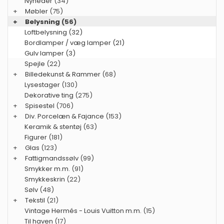
Nyheder
(34)
+
Møbler
(75)
+
Belysning
(56)
Loftbelysning (32)
Bordlamper / væg lamper (21)
Gulv lamper (3)
Spejle
(22)
+
Billedekunst & Rammer
(68)
Lysestager
(130)
Dekorative ting
(275)
+
Spisestel
(706)
+
Div. Porcelæn & Fajance
(153)
Keramik & stentøj
(63)
Figurer
(181)
+
Glas
(123)
+
Fattigmandssølv
(99)
Smykker m.m.
(91)
Smykkeskrin
(22)
Sølv
(48)
+
Tekstil
(21)
Vintage Hermés - Louis Vuitton m.m.
(15)
Til haven
(17)