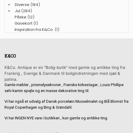
+
Diverse
(184)
+
Jul
(284)
Påske
(12)
Gavekort
(1)
Inspiration fra K&Co.
(1)
K&CO
K&Co. Antique er en "Bolig-butik" med gamle og antikke ting fra
Frankrig , Sverige & Danmark til boligindretningen med sjæl &
patina.
Gamle møbler , prismelysekroner , Franske kirkestager , Louis Phillipe
sølv kamin spejle og en masse dekorative ting til.
Vi har også et udvalg af Dansk porcelæn Musselmalet og Blå Blomst fra
Royal Copenhagen og Bing & Grøndahl.
Vi har INGEN NYE vare i butikken , kun gamle og antikke ting.