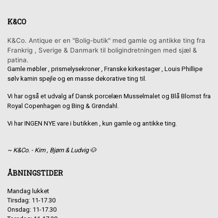
K&CO
K&Co. Antique er en "Bolig-butik" med gamle og antikke ting fra
Frankrig , Sverige & Danmark til boligindretningen med sjæl &
patina.
Gamle møbler , prismelysekroner , Franske kirkestager , Louis Phillipe
sølv kamin spejle og en masse dekorative ting til.
Vi har også et udvalg af Dansk porcelæn Musselmalet og Blå Blomst fra
Royal Copenhagen og Bing & Grøndahl.
Vi har INGEN NYE vare i butikken , kun gamle og antikke ting.
~ K&Co. - Kim , Bjørn & Ludvig 🐶
ÅBNINGSTIDER
Mandag lukket
Tirsdag: 11-17.30
Onsdag: 11-17.30