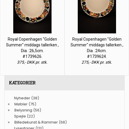
Royal Copenhagen "Golden
Royal Copenhagen "Golden
Summer" middags tallerken ,
Summer" middags tallerken ,
Dia. :26,5cm.
Dia. :24cm.
#1739626.
#1739624.
375,- DKK pr. stk.
275,- DKK pr. stk.
KATEGORIER
Nyheder
(38)
+
Møbler
(75)
+
Belysning
(56)
Spejle
(22)
+
Billedekunst & Rammer
(68)
Lysestager
(131)