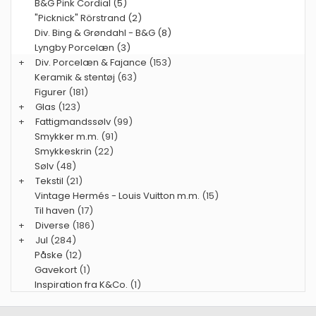
B&G Pink Cordial (5)
"Picknick" Rörstrand (2)
Div. Bing & Grøndahl - B&G (8)
Lyngby Porcelæn (3)
+
Div. Porcelæn & Fajance
(153)
Keramik & stentøj
(63)
Figurer
(181)
+
Glas
(123)
+
Fattigmandssølv
(99)
Smykker m.m.
(91)
Smykkeskrin
(22)
Sølv
(48)
+
Tekstil
(21)
Vintage Hermés - Louis Vuitton m.m.
(15)
Til haven
(17)
+
Diverse
(186)
+
Jul
(284)
Påske
(12)
Gavekort
(1)
Inspiration fra K&Co.
(1)