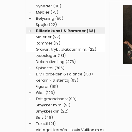
Nyheder
(38)
+
Møbler
(75)
+
Belysning
(56)
Spejle
(22)
+
Billedekunst & Rammer
(68)
Malerier (27)
Rammer (19)
Gravur , tryk , plakater m.m. (22)
Lysestager
(131)
Dekorative ting
(278)
+
Spisestel
(706)
+
Div. Porcelæn & Fajance
(153)
Keramik & stentøj
(63)
Figurer
(181)
+
Glas
(123)
+
Fattigmandssølv
(99)
Smykker m.m.
(91)
Smykkeskrin
(22)
Sølv
(48)
+
Tekstil
(21)
Vintage Hermés - Louis Vuitton m.m.