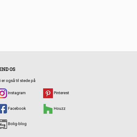
IND OS
i er også til stede på
Instagram
Pinterest
Facebook
Houzz
Bolig-blog