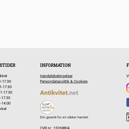
STIDER
INFORMATION
F
kket
Handelsbetingelser
V
1-17.30
Persondatapolitik & Cookies
1-17.30
1-17.30
-17.30
-14.00
kket
Din garanti for en sikker handel
CVR.nr.: 15269804