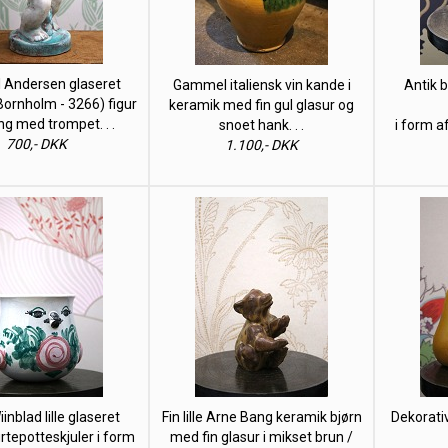
 Andersen glaseret
Gammel italiensk vin kande i
Antik 
Bornholm - 3266) figur
keramik med fin gul glasur og
ng med trompet. . .
snoet hank. . .
i form a
700,- DKK
1.100,- DKK
inblad lille glaseret
Fin lille Arne Bang keramik bjørn
Dekorati
rtepotteskjuler i form
med fin glasur i mikset brun /