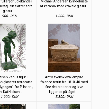
Lillerød" uglekande i
Michael Andersen kvindebuste
lertøj i fin skiffer sort
af keramik med krakelé glasur. .
glasur. . .
.
900,- DKK
1.000,- DKK
elsen Venus figur i
Antik svensk oval empire
 glaseret terracotta.
fajance terrin fra 1810-40 med
ypogos". fra P. Ibsen ,
fine dekorationer og løve
n. Kai Nielsen. . .
liggende på låget. . .
1.900,- DKK
5.800,- DKK