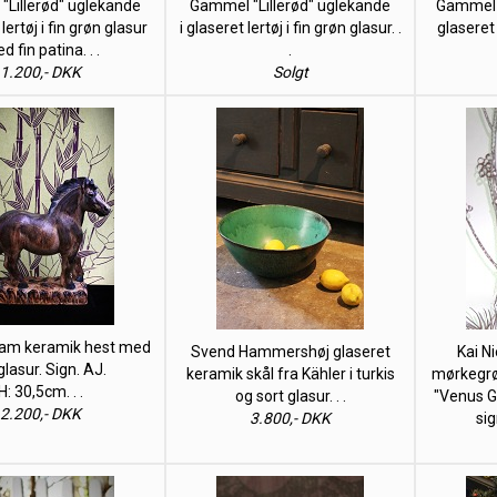
Lillerød" uglekande
Gammel "Lillerød" uglekande
Gammel "
 lertøj i fin grøn glasur
i glaseret lertøj i fin grøn glasur. .
glaseret 
d fin patina. . .
.
1.200,- DKK
Solgt
dam keramik hest med
Svend Hammershøj glaseret
Kai Ni
glasur. Sign. AJ.
keramik skål fra Kähler i turkis
mørkegrøn
H: 30,5cm. . .
og sort glasur. . .
"Venus Gl
2.200,- DKK
3.800,- DKK
sig