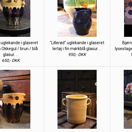
" uglekande i glaseret
"Lillerød" uglekande i glaseret
Bjørn
fin Okkegul / brun / blå
lertøj i fin mørkblå glasur. . .
lysestage 
glasur. . .
950,- DKK
650,- DKK