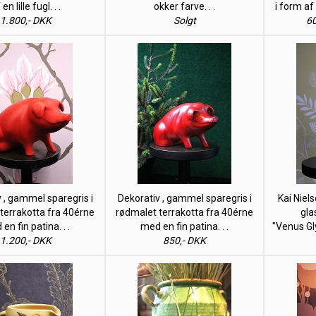
 en lille fugl. . .
okker farve. . .
i form af
1.800,- DKK
Solgt
60
 , gammel sparegris i
Dekorativ , gammel sparegris i
Kai Niel
terrakotta fra 40érne
rødmalet terrakotta fra 40érne
gla
en fin patina. . .
med en fin patina. . .
"Venus Gly
1.200,- DKK
850,- DKK