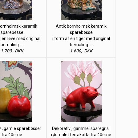
bornholmsk keramik
Antik bornholmsk keramik
sparebøsse
sparebøsse
f en løve med original
i form af en tiger med original
bemaling. . .
bemaling. . .
1.700,- DKK
1.600,- DKK
v , gamle sparebøsser
Dekorativ , gammel sparegris i
fra 40érne
rødmalet terrakotta fra 40érne