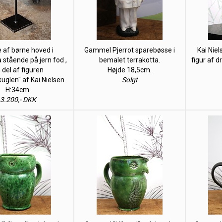
 af børne hoved i
Gammel Pjerrot sparebøsse i
Kai Nie
 stående på jern fod ,
bemalet terrakotta.
figur af dr
 del af figuren
Højde 18,5cm.
kuglen" af Kai Nielsen.
Solgt
H:34cm.
3.200,- DKK