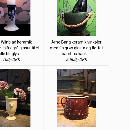
 Wiinblad keramik
Arne Bang keramik vinkøler
i blå / grå glasur til et
med fin grøn glasur og flettet
lille bloglys. . .
bambus hank. . .
700,- DKK
5.500,- DKK