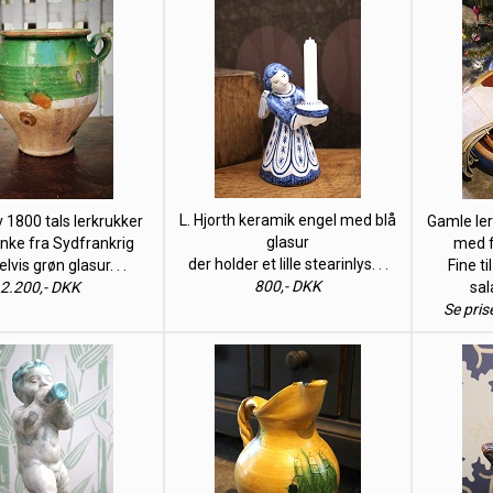
L. Hjorth keramik engel med blå
 1800 tals lerkrukker
Gamle ler 
glasur
ke fra Sydfrankrig
med f
der holder et lille stearinlys. . .
vis grøn glasur. . .
Fine ti
800,- DKK
2.200,- DKK
sal
Se pris