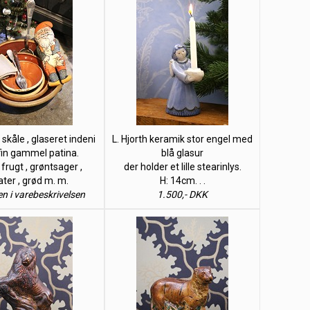
skåle , glaseret indeni
L. Hjorth keramik stor engel med
in gammel patina.
blå glasur
l frugt , grøntsager ,
der holder et lille stearinlys.
ater , grød m. m.
H: 14cm. . .
en i varebeskrivelsen
1.500,- DKK