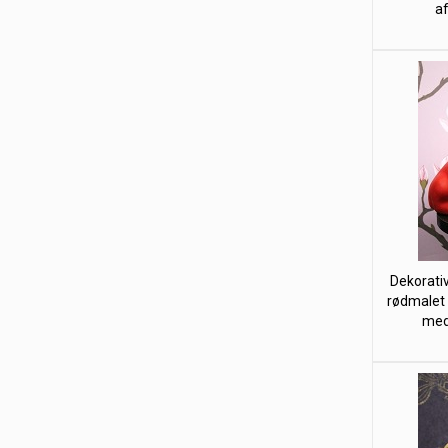
af
Dekorativ
rødmalet 
med 