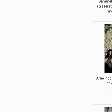
Gammel "
i glaseret
me
Arne Ing
fin 