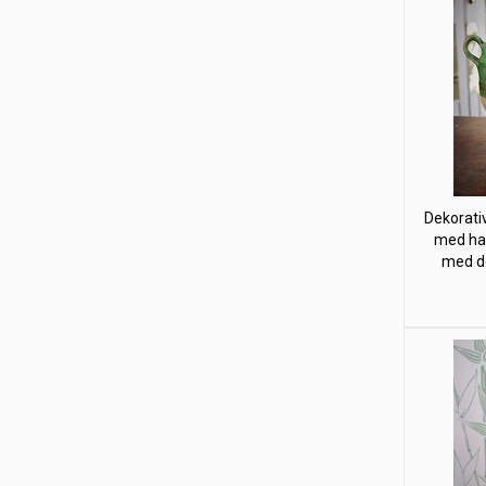
Dekorativ
med han
med del