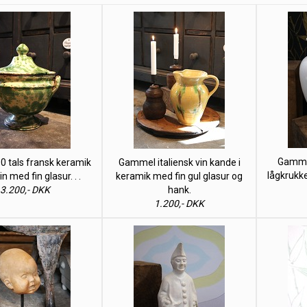
Gammel
00 tals fransk keramik
Gammel italiensk vin kande i
lågkrukk
in med fin glasur. . .
keramik med fin gul glasur og
3.200,- DKK
hank.
1.200,- DKK