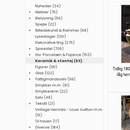
Nyheder
(34)
+
Møbler
(75)
+
Belysning
(56)
Spejle
(22)
+
Billedekunst & Rammer
(68)
Lysestager
(130)
Dekorative ting
(275)
+
Spisestel
(706)
+
Div. Porcelæn & Fajance
(153)
Keramik & stentøj
(63)
Figurer
(181)
Tidlig 18
+
Glas
(123)
låg terr
+
Fattigmandssølv
(99)
Smykker m.m.
(91)
Smykkeskrin
(22)
Sølv
(48)
+
Tekstil
(21)
Vintage Hermés - Louis Vuitton m.m.
(15)
Til haven
(17)
+
Diverse
(184)