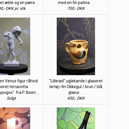
 et æble og en pære. . .
med en fin patina. . .
0,- DKK pr. stk.
700,- DKK
sen Venus figur råhvid
"Lillerød" uglekande i glaseret
seret terracotta.
lertøj i fin Okkegul / brun / blå
pogos". fra P. Ibsen. . .
glasur. . .
Solgt
450,- DKK