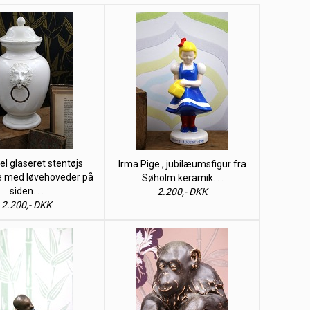
 glaseret stentøjs
Irma Pige , jubilæumsfigur fra
e med løvehoveder på
Søholm keramik. . .
siden. . .
2.200,- DKK
2.200,- DKK