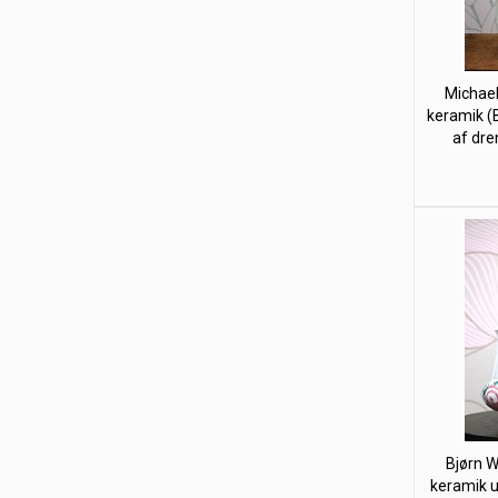
Michael
keramik (
af dre
Bjørn Wi
keramik u