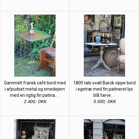
Gammelt fransk café bord med
1800 tals ovalt Barok vippe bord
i afpudset metal og smedejern
i egetræ med fin patineret lys
med en rigtig fin patina. . .
blå farve. . .
2.400,- DKK
5.500,- DKK