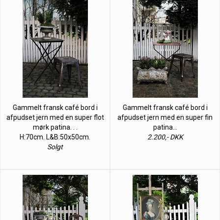
Gammelt fransk café bord i
Gammelt fransk café bord i
afpudset jern med en super flot
afpudset jern med en super fin
mørk patina. . .
patina…
H:70cm. L&B:50x50cm.
2.200,- DKK
Solgt