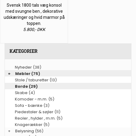
Svensk 1800 tals væg konsol
med svungne ben , dekorative
udskæringer og hvid marmor på
toppen.
5.800,- DKK
KATEGORIER
Nyheder
(38)
+
Møbler
(75)
Stole / taburetter (13)
Borde (29)
Skabe (4)
Komoder - m.m. (5)
Sofa - bænke (3)
Piedestaler & søjler (11)
Reoler , hylder , m.m. (5)
Knagerækker (5)
+
Belysning
(56)