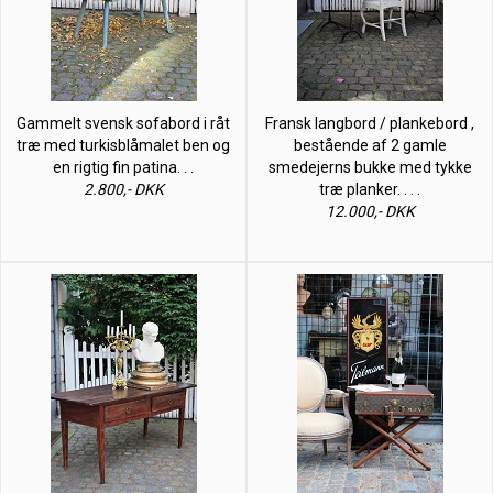
Gammelt svensk sofabord i råt
Fransk langbord / plankebord ,
træ med turkisblåmalet ben og
bestående af 2 gamle
en rigtig fin patina. . .
smedejerns bukke med tykke
2.800,- DKK
træ planker. . . .
12.000,- DKK