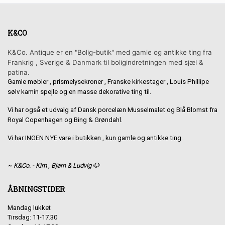
K&CO
K&Co. Antique er en "Bolig-butik" med gamle og antikke ting fra
Frankrig , Sverige & Danmark til boligindretningen med sjæl &
patina.
Gamle møbler , prismelysekroner , Franske kirkestager , Louis Phillipe
sølv kamin spejle og en masse dekorative ting til.
Vi har også et udvalg af Dansk porcelæn Musselmalet og Blå Blomst fra
Royal Copenhagen og Bing & Grøndahl.
Vi har INGEN NYE vare i butikken , kun gamle og antikke ting.
~ K&Co. - Kim , Bjørn & Ludvig 🐶
ÅBNINGSTIDER
Mandag lukket
Tirsdag: 11-17.30