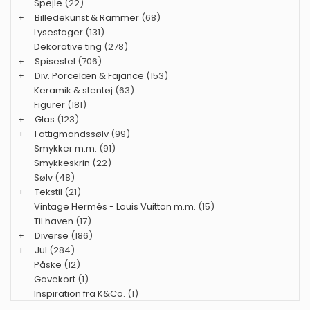
Spejle
(22)
+
Billedekunst & Rammer
(68)
Lysestager
(131)
Dekorative ting
(278)
+
Spisestel
(706)
+
Div. Porcelæn & Fajance
(153)
Keramik & stentøj
(63)
Figurer
(181)
+
Glas
(123)
+
Fattigmandssølv
(99)
Smykker m.m.
(91)
Smykkeskrin
(22)
Sølv
(48)
+
Tekstil
(21)
Vintage Hermés - Louis Vuitton m.m.
(15)
Til haven
(17)
+
Diverse
(186)
+
Jul
(284)
Påske
(12)
Gavekort
(1)
Inspiration fra K&Co.
(1)