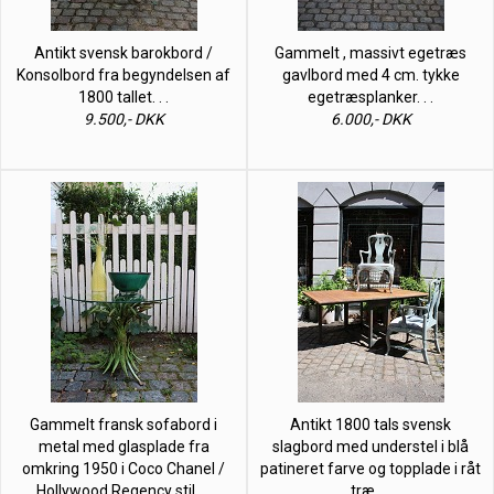
Antikt svensk barokbord /
Gammelt , massivt egetræs
Konsolbord fra begyndelsen af
gavlbord med 4 cm. tykke
1800 tallet. . .
egetræsplanker. . .
9.500,- DKK
6.000,- DKK
Gammelt fransk sofabord i
Antikt 1800 tals svensk
metal med glasplade fra
slagbord med understel i blå
omkring 1950 i Coco Chanel /
patineret farve og topplade i råt
Hollywood Regency stil. . .
træ. . .