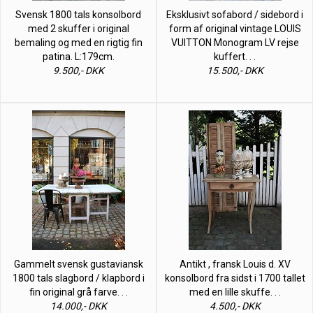
Svensk 1800 tals konsolbord
Eksklusivt sofabord / sidebord i
med 2 skuffer i original
form af original vintage LOUIS
bemaling og med en rigtig fin
VUITTON Monogram LV rejse
patina. L:179cm.
kuffert. . .
9.500,- DKK
15.500,- DKK
Gammelt svensk gustaviansk
Antikt , fransk Louis d. XV
1800 tals slagbord / klapbord i
konsolbord fra sidst i 1700 tallet
fin original grå farve. . .
med en lille skuffe. . .
14.000,- DKK
4.500,- DKK