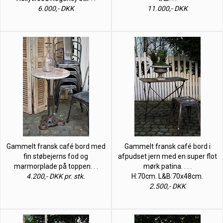
6.000,- DKK
11.000,- DKK
Gammelt fransk café bord med
Gammelt fransk café bord i
fin støbejerns fod og
afpudset jern med en super flot
marmorplade på toppen. . .
mørk patina. . . .
4.200,- DKK pr. stk.
H:70cm. L&B:70x48cm.
2.500,- DKK