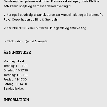
Gamle møbler , prismelysekroner , Franske kirkestager , Louis Phillipe
sølv kamin spejle og en masse dekorative ting til.
Vi har også et udvalg af Dansk porcelæn Musselmalet og Blå Blomst fra
Royal Copenhagen og Bing & Grøndahl.
Vi har INGEN NYE vare i butikken , kun gamle og antikke ting.
~ K&Co. - Kim , Bjørn & Ludvig 🐶
ÅBNINGSTIDER
Mandag lukket
Tirsdag: 11-17.30
Onsdag: 11-17.30
Torsdag: 11-17.30
Fredag: 11-17.30
Lørdag: 11-14.00
Søndag lukket
INFORMATION