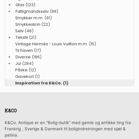
+
Glas
(123)
+
Fattigmandssølv
(99)
Smykker m.m.
(91)
Smykkeskrin
(22)
Sølv
(48)
+
Tekstil
(21)
Vintage Hermés - Louis Vuitton m.m.
(15)
Til haven
(17)
+
Diverse
(186)
+
Jul
(284)
Påske
(12)
Gavekort
(1)
Inspiration fra K&Co.
(1)
K&CO
K&Co. Antique er en "Bolig-butik" med gamle og antikke ting fra
Frankrig , Sverige & Danmark til boligindretningen med sjæl &
patina.