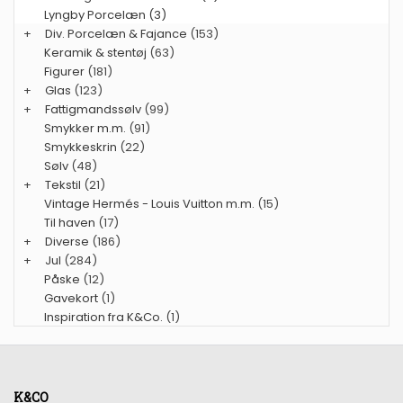
Lyngby Porcelæn (3)
+
Div. Porcelæn & Fajance
(153)
Keramik & stentøj
(63)
Figurer
(181)
+
Glas
(123)
+
Fattigmandssølv
(99)
Smykker m.m.
(91)
Smykkeskrin
(22)
Sølv
(48)
+
Tekstil
(21)
Vintage Hermés - Louis Vuitton m.m.
(15)
Til haven
(17)
+
Diverse
(186)
+
Jul
(284)
Påske
(12)
Gavekort
(1)
Inspiration fra K&Co.
(1)
K&CO