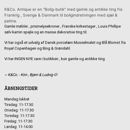
K&Co. Antique er en "Bolig-butik" med gamle og antikke ting fra
Frankrig , Sverige & Danmark til boligindretningen med sjæl &
patina.
Gamle møbler , prismelysekroner , Franske kirkestager , Louis Phillipe
sølv kamin spejle og en masse dekorative ting til.
Vi har også et udvalg af Dansk porcelæn Musselmalet og Blå Blomst fra
Royal Copenhagen og Bing & Grøndahl.
Vi har INGEN NYE vare i butikken , kun gamle og antikke ting.
~ K&Co. - Kim , Bjørn & Ludvig 🐶
ÅBNINGSTIDER
Mandag lukket
Tirsdag: 11-17.30
Onsdag: 11-17.30
Torsdag: 11-17.30
Fredag: 11-17.30
Lørdag: 11-14.00