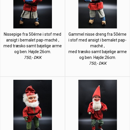
Nissepige fra 50érne i stof med
Gammel nisse dreng fra 50érne
ansigt i bemalet pap-maché ,
i stof med ansigt i bemalet pap-
med træsko samt bøjelige arme
maché ,
og ben. Højde:26cm.
med træsko samt bøjelige arme
750,- DKK
og ben. Højde:26cm.
750,- DKK