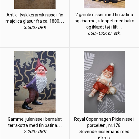
2 gamle nisser med fin patina
Antik , tysk keramik nisse i fin
og charme , stoppet med halm
majolica glasur fra ca. 1880. . .
og iklædt tøj i filt. . .
3.500,- DKK
650,- DKK pr. stk.
Gammel julenisse i bemalet
Royal Copenhagen Pixie nisse i
terrakotta med fin patina. . .
porcelæn , nr.176.
2.200,- DKK
Sovende nissemand med
ølkrus.