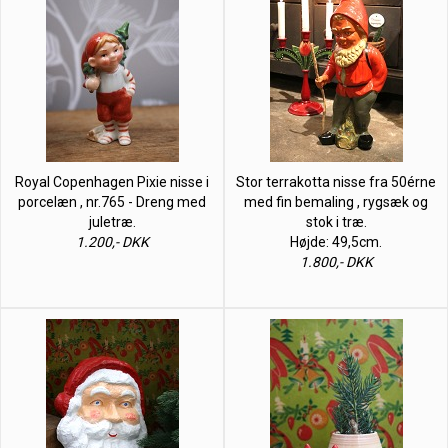
Royal Copenhagen Pixie nisse i
Stor terrakotta nisse fra 50érne
porcelæn , nr.765 - Dreng med
med fin bemaling , rygsæk og
juletræ.
stok i træ.
1.200,- DKK
Højde: 49,5cm.
1.800,- DKK