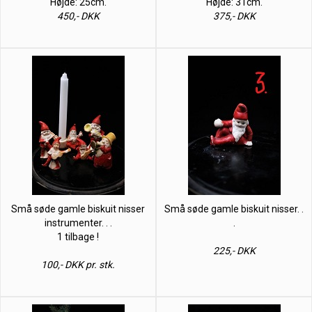
Højde: 25cm.
Højde: 31cm.
450,- DKK
375,- DKK
Små søde gamle biskuit nisser
Små søde gamle biskuit nisser. .
instrumenter. . .
.
1 tilbage !
225,- DKK
100,- DKK pr. stk.