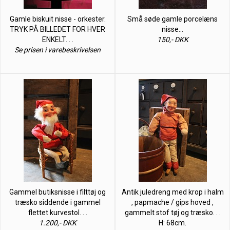
Gamle biskuit nisse - orkester.
Små søde gamle porcelæns
TRYK PÅ BILLEDET FOR HVER
nisse…
ENKELT. . .
150,- DKK
Se prisen i varebeskrivelsen
Gammel butiksnisse i filttøj og
Antik juledreng med krop i halm
træsko siddende i gammel
, papmache / gips hoved ,
flettet kurvestol. . .
gammelt stof tøj og træsko. . .
1.200,- DKK
H: 68cm.