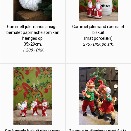
Gammelt julemands ansigt i
Gammel julemand i bemalet
bemalet papmaché som kan
biskuit
hænges op.
(mat porcelæn)
35x29cm.
275,- DKK pr. stk.
1.200,- DKK
Små gamle biskuit nisser med
2 gamle butiksnisser med filt tøj