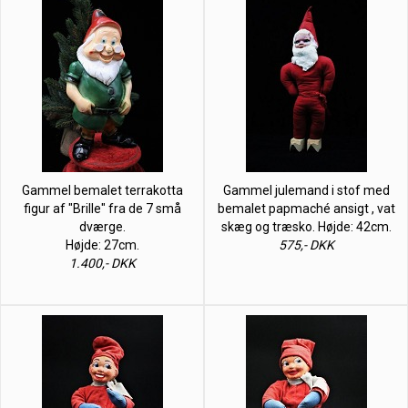
Gammel bemalet terrakotta
Gammel julemand i stof med
figur af "Brille" fra de 7 små
bemalet papmaché ansigt , vat
dværge.
skæg og træsko. Højde: 42cm.
Højde: 27cm.
575,- DKK
1.400,- DKK