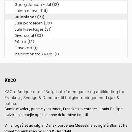
Georg Jensen - Jul (12)
Juletræspynt (111)
Julenisser (71)
Jule porcelæn (30)
Jule lysestager (31)
Diverse jul (33)
Påske
(12)
Gavekort
(1)
Inspiration fra K&Co.
(1)
K&CO
K&Co. Antique er en "Bolig-butik" med gamle og antikke ting fra
Frankrig , Sverige & Danmark til boligindretningen med sjæl &
patina.
Gamle møbler , prismelysekroner , Franske kirkestager , Louis Phillipe
sølv kamin spejle og en masse dekorative ting til.
Vi har også et udvalg af Dansk porcelæn Musselmalet og Blå Blomst fra
Royal Copenhagen og Bing & Grøndahl.