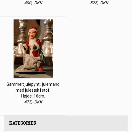
400,- DKK
375,- DKK
Gammelt julepynt , julemand
med julesæk i stof.
Højde: 16cm.
475,- DKK
KATEGORIER