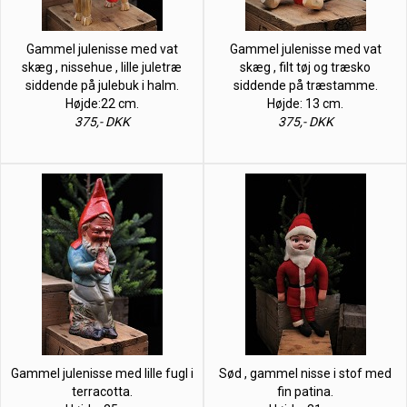
Gammel julenisse med vat
Gammel julenisse med vat
skæg , nissehue , lille juletræ
skæg , filt tøj og træsko
siddende på julebuk i halm.
siddende på træstamme.
Højde:22 cm.
Højde: 13 cm.
375,- DKK
375,- DKK
Gammel julenisse med lille fugl i
Sød , gammel nisse i stof med
terracotta.
fin patina.