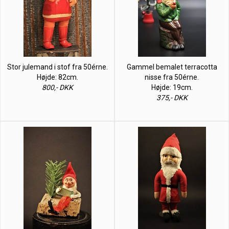
Stor julemand i stof fra 50érne.
Gammel bemalet terracotta
Højde: 82cm.
nisse fra 50érne.
800,- DKK
Højde: 19cm.
375,- DKK