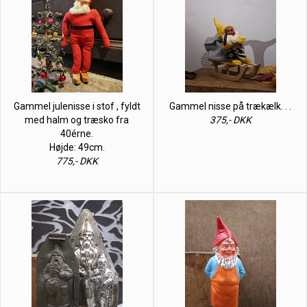
Gammel julenisse i stof , fyldt
Gammel nisse på trækælk. . .
med halm og træsko fra
375,- DKK
40érne.
Højde: 49cm.
775,- DKK