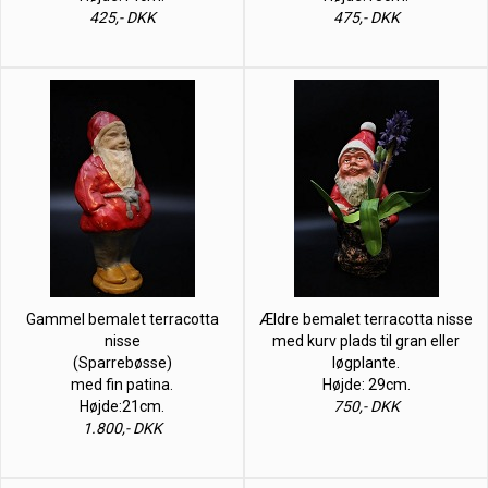
425,- DKK
475,- DKK
Gammel bemalet terracotta
Ældre bemalet terracotta nisse
nisse
med kurv plads til gran eller
(Sparrebøsse)
løgplante.
med fin patina.
Højde: 29cm.
Højde:21cm.
750,- DKK
1.800,- DKK