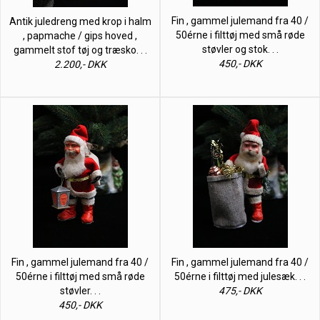
Fin , gammel julemand fra 40 /
Antik juledreng med krop i halm
50érne i filttøj med små røde
, papmache / gips hoved ,
støvler og stok. . .
gammelt stof tøj og træsko. . .
450,- DKK
2.200,- DKK
Fin , gammel julemand fra 40 /
Fin , gammel julemand fra 40 /
50érne i filttøj med små røde
50érne i filttøj med julesæk. . .
støvler. . .
475,- DKK
450,- DKK