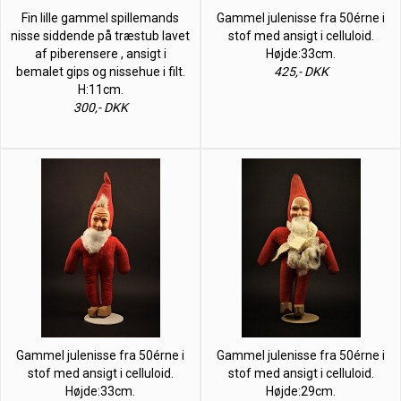
Fin lille gammel spillemands
Gammel julenisse fra 50érne i
nisse siddende på træstub lavet
stof med ansigt i celluloid.
af piberensere , ansigt i
Højde:33cm.
bemalet gips og nissehue i filt.
425,- DKK
H:11cm.
300,- DKK
Gammel julenisse fra 50érne i
Gammel julenisse fra 50érne i
stof med ansigt i celluloid.
stof med ansigt i celluloid.
Højde:33cm.
Højde:29cm.