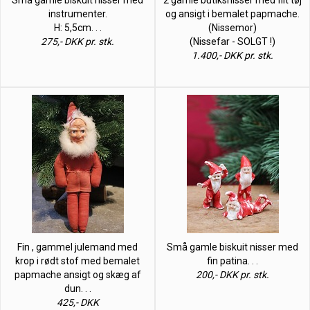
instrumenter.
og ansigt i bemalet papmache.
H: 5,5cm. . .
(Nissemor)
275,- DKK pr. stk.
(Nissefar - SOLGT !)
1.400,- DKK pr. stk.
Fin , gammel julemand med
Små gamle biskuit nisser med
krop i rødt stof med bemalet
fin patina. . .
papmache ansigt og skæg af
200,- DKK pr. stk.
dun. . .
425,- DKK