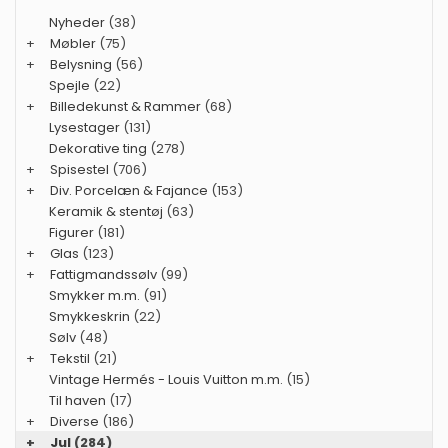
Nyheder
(38)
+
Møbler
(75)
+
Belysning
(56)
Spejle
(22)
+
Billedekunst & Rammer
(68)
Lysestager
(131)
Dekorative ting
(278)
+
Spisestel
(706)
+
Div. Porcelæn & Fajance
(153)
Keramik & stentøj
(63)
Figurer
(181)
+
Glas
(123)
+
Fattigmandssølv
(99)
Smykker m.m.
(91)
Smykkeskrin
(22)
Sølv
(48)
+
Tekstil
(21)
Vintage Hermés - Louis Vuitton m.m.
(15)
Til haven
(17)
+
Diverse
(186)
+
Jul
(284)