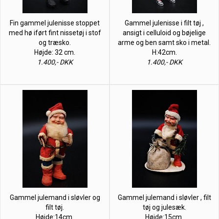
Fin gammel julenisse stoppet
Gammel julenisse i filt tøj ,
med hø iført fint nissetøj i stof
ansigt i celluloid og bøjelige
og træsko.
arme og ben samt sko i metal.
Højde: 32 cm.
H:42cm.
1.400,- DKK
1.400,- DKK
Gammel julemand i sløvler og
Gammel julemand i sløvler , filt
filt tøj.
tøj og julesæk.
Højde:14cm.
Højde:15cm.