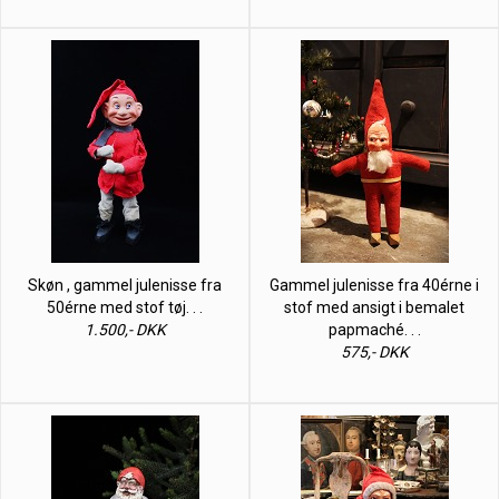
Skøn , gammel julenisse fra
Gammel julenisse fra 40érne i
50érne med stof tøj. . .
stof med ansigt i bemalet
1.500,- DKK
papmaché. . .
575,- DKK