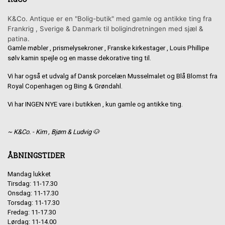
K&Co. Antique er en "Bolig-butik" med gamle og antikke ting fra
Frankrig , Sverige & Danmark til boligindretningen med sjæl &
patina.
Gamle møbler , prismelysekroner , Franske kirkestager , Louis Phillipe
sølv kamin spejle og en masse dekorative ting til.
Vi har også et udvalg af Dansk porcelæn Musselmalet og Blå Blomst fra
Royal Copenhagen og Bing & Grøndahl.
Vi har INGEN NYE vare i butikken , kun gamle og antikke ting.
~ K&Co. - Kim , Bjørn & Ludvig 🐶
ÅBNINGSTIDER
Mandag lukket
Tirsdag: 11-17.30
Onsdag: 11-17.30
Torsdag: 11-17.30
Fredag: 11-17.30
Lørdag: 11-14.00