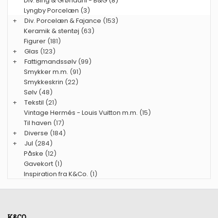
Div. Bing & Grøndahl - B&G (8)
Lyngby Porcelæn (3)
+
Div. Porcelæn & Fajance
(153)
Keramik & stentøj
(63)
Figurer
(181)
+
Glas
(123)
+
Fattigmandssølv
(99)
Smykker m.m.
(91)
Smykkeskrin
(22)
Sølv
(48)
+
Tekstil
(21)
Vintage Hermés - Louis Vuitton m.m.
(15)
Til haven
(17)
+
Diverse
(184)
+
Jul
(284)
Påske
(12)
Gavekort
(1)
Inspiration fra K&Co.
(1)
K&CO