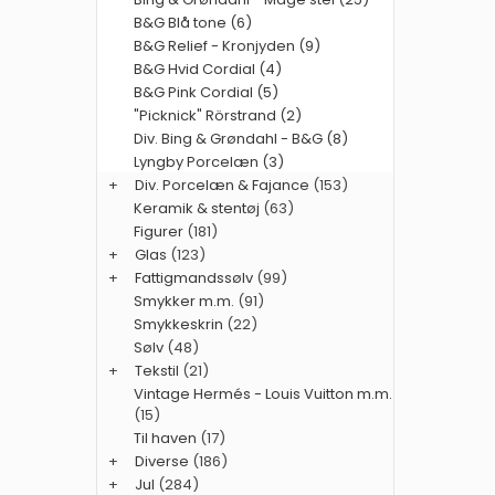
B&G Blå tone (6)
B&G Relief - Kronjyden (9)
B&G Hvid Cordial (4)
B&G Pink Cordial (5)
"Picknick" Rörstrand (2)
Div. Bing & Grøndahl - B&G (8)
Lyngby Porcelæn (3)
+
Div. Porcelæn & Fajance
(153)
Keramik & stentøj
(63)
Figurer
(181)
+
Glas
(123)
+
Fattigmandssølv
(99)
Smykker m.m.
(91)
Smykkeskrin
(22)
Sølv
(48)
+
Tekstil
(21)
Vintage Hermés - Louis Vuitton m.m.
(15)
Til haven
(17)
+
Diverse
(186)
+
Jul
(284)