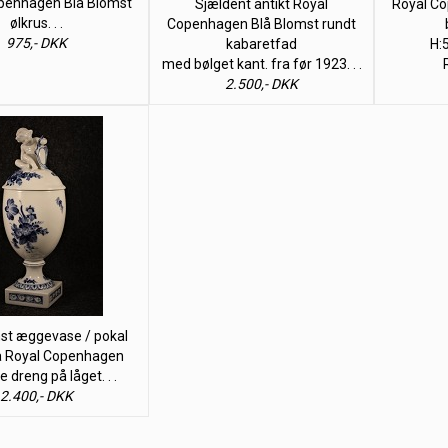
penhagen Blå Blomst
Sjældent antikt Royal
Royal Co
ølkrus. . .
Copenhagen Blå Blomst rundt
975,- DKK
kabaretfad
H:
med bølget kant. fra før 1923. . .
2.500,- DKK
st æggevase / pokal
a Royal Copenhagen
le dreng på låget. . .
2.400,- DKK