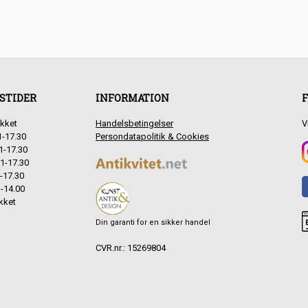
STIDER
INFORMATION
F
kket
Handelsbetingelser
V
1-17.30
Persondatapolitik & Cookies
1-17.30
1-17.30
-17.30
-14.00
kket
Din garanti for en sikker handel
CVR.nr.: 15269804