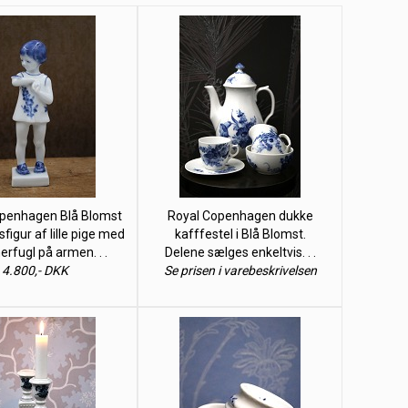
penhagen Blå Blomst
Royal Copenhagen dukke
figur af lille pige med
kafffestel i Blå Blomst.
fugl på armen. . .
Delene sælges enkeltvis. . .
4.800,- DKK
Se prisen i varebeskrivelsen