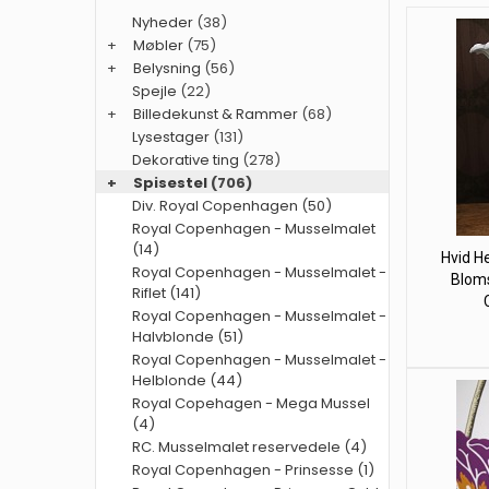
Nyheder
(38)
+
Møbler
(75)
+
Belysning
(56)
Spejle
(22)
+
Billedekunst & Rammer
(68)
Lysestager
(131)
Dekorative ting
(278)
+
Spisestel
(706)
Div. Royal Copenhagen (50)
Royal Copenhagen - Musselmalet
(14)
Hvid H
Royal Copenhagen - Musselmalet -
Bloms
Riflet (141)
Royal Copenhagen - Musselmalet -
Halvblonde (51)
Royal Copenhagen - Musselmalet -
Helblonde (44)
Royal Copehagen - Mega Mussel
(4)
RC. Musselmalet reservedele (4)
Royal Copenhagen - Prinsesse (1)