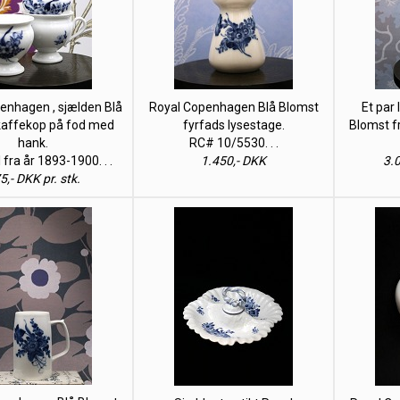
enhagen , sjælden Blå
Royal Copenhagen Blå Blomst
Et par 
kaffekop på fod med
fyrfads lysestage.
Blomst f
hank.
RC# 10/5530. . .
fra år 1893-1900. . .
1.450,- DKK
3.0
5,- DKK pr. stk.