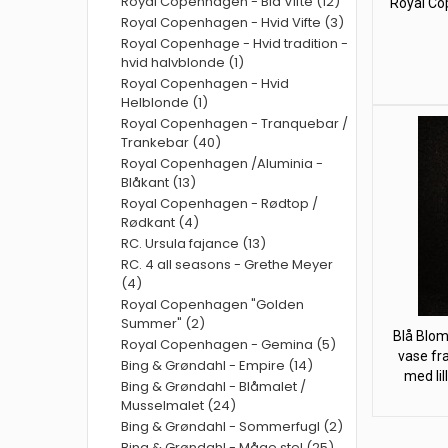
Royal Copenhagen - Blå Vifte (12)
Royal Co
Royal Copenhagen - Hvid Vifte (3)
Royal Copenhage - Hvid tradition -
hvid halvblonde (1)
Royal Copenhagen - Hvid
Helblonde (1)
Royal Copenhagen - Tranquebar /
Trankebar (40)
Royal Copenhagen /Aluminia -
Blåkant (13)
Royal Copenhagen - Rødtop /
Rødkant (4)
RC. Ursula fajance (13)
RC. 4 all seasons - Grethe Meyer
(4)
Royal Copenhagen "Golden
Summer" (2)
Blå Blom
Royal Copenhagen - Gemina (5)
vase fr
Bing & Grøndahl - Empire (14)
med lil
Bing & Grøndahl - Blåmalet /
Musselmalet (24)
Bing & Grøndahl - Sommerfugl (2)
Bing & Grøndahl - Måge stel (25)