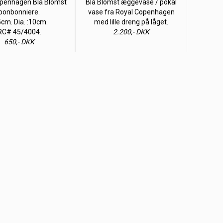
penhagen Blå Blomst
Blå Blomst æggevase / pokal
bonbonniere.
vase fra Royal Copenhagen
5cm. Dia. :10cm.
med lille dreng på låget.
RC# 45/4004.
2.200,- DKK
650,- DKK