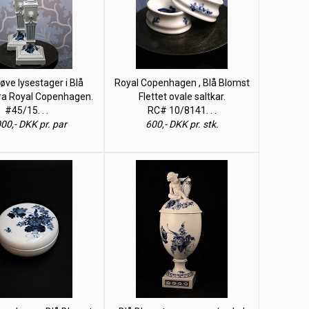
løve lysestager i Blå
Royal Copenhagen , Blå Blomst
ra Royal Copenhagen.
Flettet ovale saltkar.
#45/15. . .
RC# 10/8141. . .
00,- DKK pr. par
600,- DKK pr. stk.