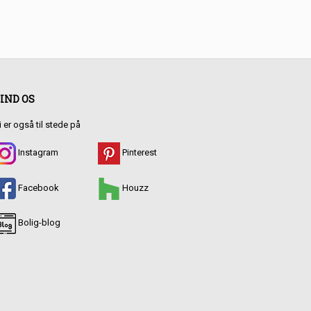
IND OS
i er også til stede på
Instagram
Pinterest
Facebook
Houzz
Bolig-blog