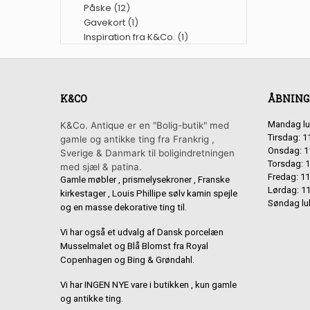
Påske
(12)
Gavekort
(1)
Inspiration fra K&Co.
(1)
K&CO
ÅBNING
Mandag lu
K&Co. Antique er en "Bolig-butik" med
Tirsdag: 1
gamle og antikke ting fra Frankrig ,
Onsdag: 1
Sverige & Danmark til boligindretningen
Torsdag: 1
med sjæl & patina.
Fredag: 11
Gamle møbler , prismelysekroner , Franske
Lørdag: 11
kirkestager , Louis Phillipe sølv kamin spejle
Søndag lu
og en masse dekorative ting til.
Vi har også et udvalg af Dansk porcelæn
Musselmalet og Blå Blomst fra Royal
Copenhagen og Bing & Grøndahl.
Vi har INGEN NYE vare i butikken , kun gamle
og antikke ting.