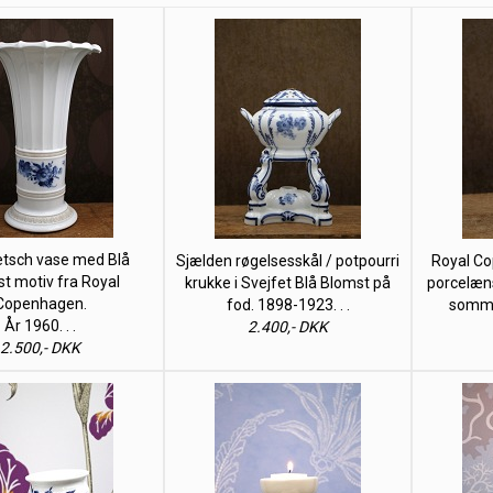
etsch vase med Blå
Sjælden røgelsesskål / potpourri
Royal Co
t motiv fra Royal
krukke i Svejfet Blå Blomst på
porcelæns
Copenhagen.
fod. 1898-1923. . .
sommer
År 1960. . .
2.400,- DKK
2.500,- DKK