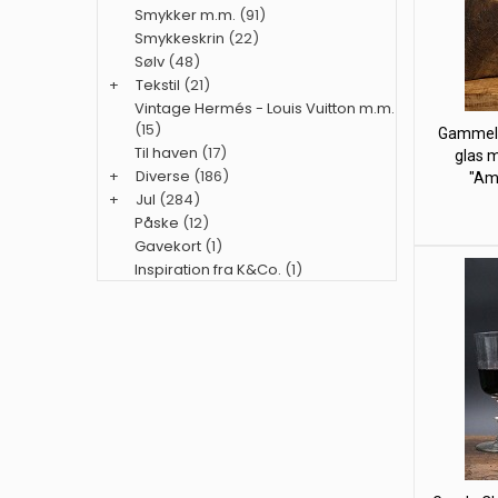
Smykker m.m.
(91)
Smykkeskrin
(22)
Sølv
(48)
+
Tekstil
(21)
Vintage Hermés - Louis Vuitton m.m.
(15)
Gammelt 
Til haven
(17)
glas m
+
Diverse
(186)
"Ami
+
Jul
(284)
Påske
(12)
Gavekort
(1)
Inspiration fra K&Co.
(1)