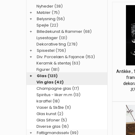
Nyheder
(38)
+
Møbler
(75)
+
Belysning
(56)
Spejle
(22)
+
Billedekunst & Rammer
(68)
Lysestager
(131)
Dekorative ting
(278)
+
Spisestel
(706)
+
Div. Porcelæn & Fajance
(153)
Keramik & stentøj
(63)
Figurer
(181)
Antikke ,
+
Glas
(123)
fran
Vin glas (42)
dekora
Champagne glas (17)
37
Spiritus - likør m.m (13)
karaffel (18)
Vaser & Skåle (11)
Glas kunst (2)
Glas Sifoner (5)
Diverse glas (16)
+
Fattigmandssølv
(99)