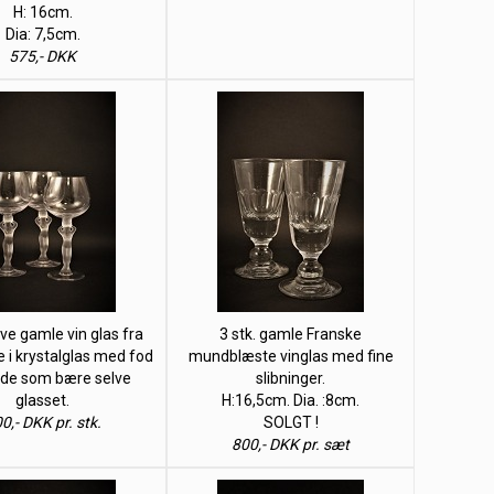
H: 16cm.
Dia: 7,5cm.
575,- DKK
ve gamle vin glas fra
3 stk. gamle Franske
 i krystalglas med fod
mundblæste vinglas med fine
nde som bære selve
slibninger.
glasset.
H:16,5cm. Dia. :8cm.
0,- DKK pr. stk.
SOLGT !
800,- DKK pr. sæt