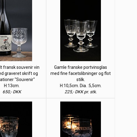
 fransk souvenir vin
Gamle franske portvinsglas
d graveret skrift og
med fine facetslibninger og flot
ationer "Souvenir"
stilk.
H:13cm.
H:10,5cm. Dia. :5,5cm.
650,- DKK
225,- DKK pr. stk.