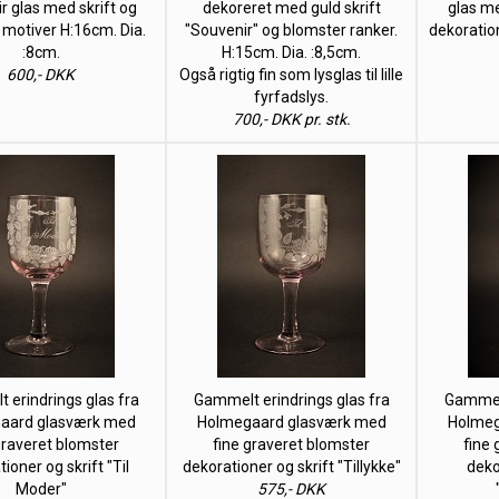
r glas med skrift og
dekoreret med guld skrift
glas me
 motiver H:16cm. Dia.
"Souvenir" og blomster ranker.
dekoratio
:8cm.
H:15cm. Dia. :8,5cm.
600,- DKK
Også rigtig fin som lysglas til lille
fyrfadslys.
700,- DKK pr. stk.
 erindrings glas fra
Gammelt erindrings glas fra
Gammelt
aard glasværk med
Holmegaard glasværk med
Holmeg
graveret blomster
fine graveret blomster
fine
ioner og skrift "Til
dekorationer og skrift "Tillykke"
deko
Moder"
575,- DKK