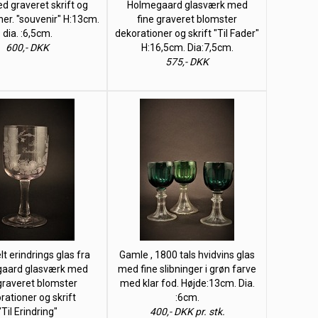
d graveret skrift og
Holmegaard glasværk med
ner. "souvenir" H:13cm.
fine graveret blomster
dia. :6,5cm.
dekorationer og skrift "Til Fader"
600,- DKK
H:16,5cm. Dia:7,5cm.
575,- DKK
 erindrings glas fra
Gamle , 1800 tals hvidvins glas
aard glasværk med
med fine slibninger i grøn farve
 graveret blomster
med klar fod. Højde:13cm. Dia.
rationer og skrift
:6cm.
"Til Erindring"
400,- DKK pr. stk.