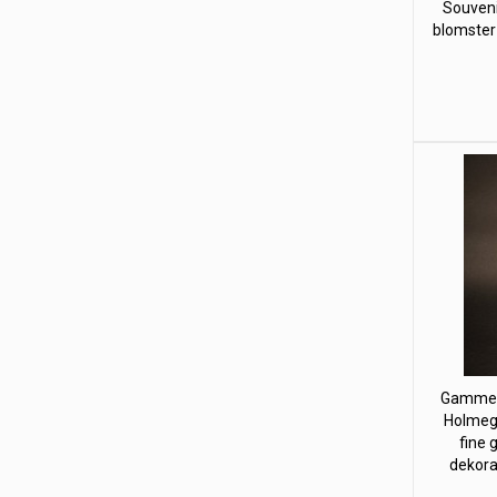
Souveni
blomster
Gammelt
Holmeg
fine 
dekorat