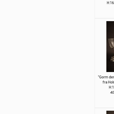
H:16
"Gorm den
fra Ho
H:1
40