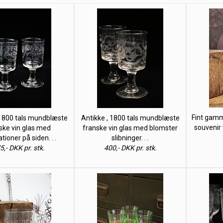
Fint gamm
 1800 tals mundblæste
Antikke , 1800 tals mundblæste
souvenir 
ske vin glas med
franske vin glas med blomster
tioner på siden. . .
slibninger. . .
5,- DKK pr. stk.
400,- DKK pr. stk.