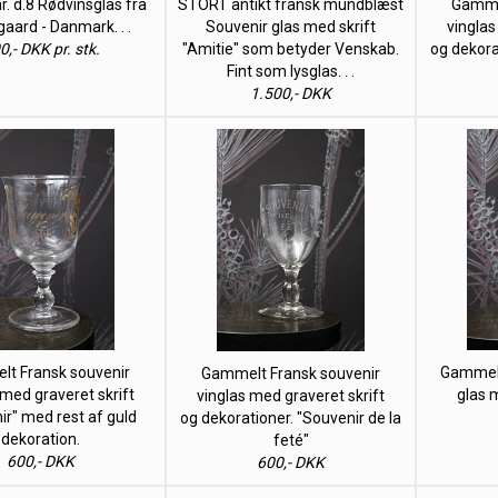
. d.8 Rødvinsglas fra
STORT antikt fransk mundblæst
Gammel
aard - Danmark. . .
Souvenir glas med skrift
vinglas
0,- DKK pr. stk.
"Amitie" som betyder Venskab.
og dekora
Fint som lysglas. . .
1.500,- DKK
t Fransk souvenir
Gammelt
Gammelt Fransk souvenir
 med graveret skrift
glas 
vinglas med graveret skrift
ir" med rest af guld
og dekorationer. "Souvenir de la
dekoration.
feté"
600,- DKK
600,- DKK