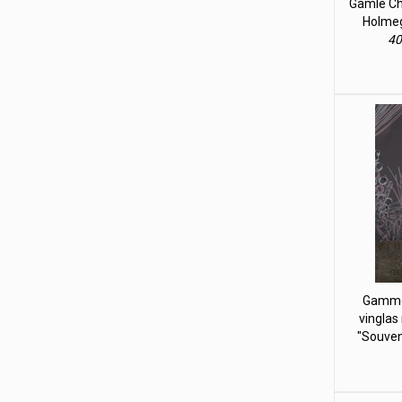
Gamle Chr
Holmeg
40
Gammel
vinglas
"Souven