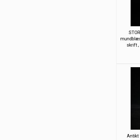
STORE
mundblæs
skrift ,
Antikt