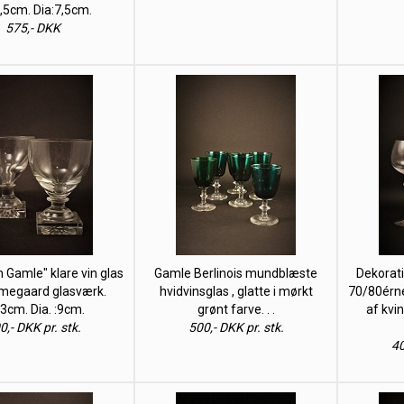
,5cm. Dia:7,5cm.
575,- DKK
 Gamle" klare vin glas
Gamle Berlinois mundblæste
Dekorati
lmegaard glasværk.
hvidvinsglas , glatte i mørkt
70/80érne
3cm. Dia. :9cm.
grønt farve. . .
af kvi
0,- DKK pr. stk.
500,- DKK pr. stk.
40