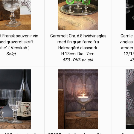
Fransk souvenir vin
Gammelt Chr. d.8 hvidvinsglas
Gamle 
ed graveret skrift
med fin grøn farve fra
vinglas
tie" ( Venskab )
Holmegård glasværk.
ænder 
Solgt
H:13cm. Dia. :7cm.
12/13
550,- DKK pr. stk.
45