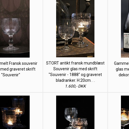
STORT antikt fransk mundblæst
melt Fransk souvenir
Gammelt
Souvenir glas med skrift
 med graveret skrift
glas me
"Souvenir - 1888" og graveret
"Souvenir"
dekor
bladranker. H:20cm. . .
1.600,- DKK