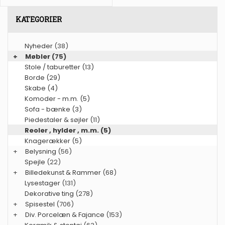
KATEGORIER
Nyheder
(38)
+
Møbler
(75)
Stole / taburetter (13)
Borde (29)
Skabe (4)
Komoder - m.m. (5)
Sofa - bænke (3)
Piedestaler & søjler (11)
Reoler , hylder , m.m. (5)
Knagerækker (5)
+
Belysning
(56)
Spejle
(22)
+
Billedekunst & Rammer
(68)
Lysestager
(131)
Dekorative ting
(278)
+
Spisestel
(706)
+
Div. Porcelæn & Fajance
(153)