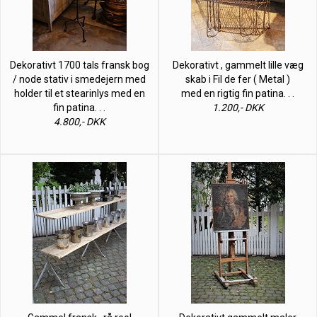
Dekorativt 1700 tals fransk bog
Dekorativt , gammelt lille væg
/ node stativ i smedejern med
skab i Fil de fer ( Metal )
holder til et stearinlys med en
med en rigtig fin patina. . .
fin patina. . .
1.200,- DKK
4.800,- DKK