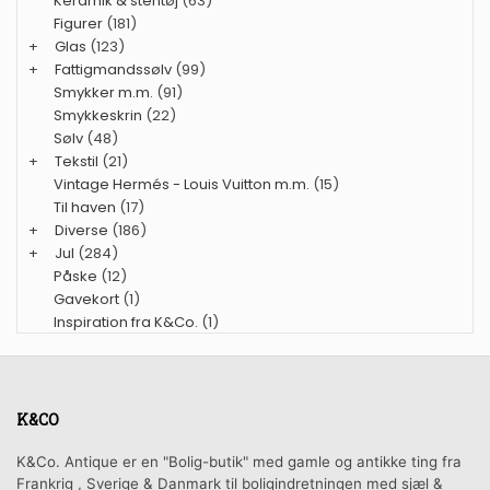
Keramik & stentøj
(63)
Figurer
(181)
+
Glas
(123)
+
Fattigmandssølv
(99)
Smykker m.m.
(91)
Smykkeskrin
(22)
Sølv
(48)
+
Tekstil
(21)
Vintage Hermés - Louis Vuitton m.m.
(15)
Til haven
(17)
+
Diverse
(186)
+
Jul
(284)
Påske
(12)
Gavekort
(1)
Inspiration fra K&Co.
(1)
K&CO
K&Co. Antique er en "Bolig-butik" med gamle og antikke ting fra
Frankrig , Sverige & Danmark til boligindretningen med sjæl &