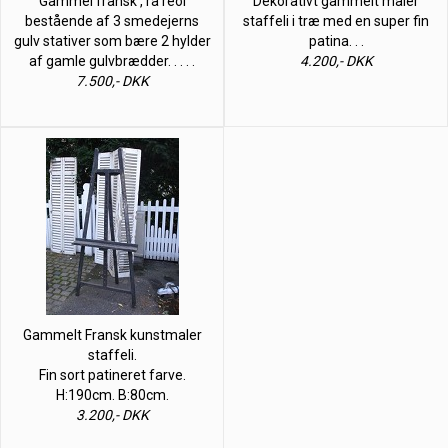
Gammel fransk , rå reol
Dekorativt gammelt maler
bestående af 3 smedejerns
staffeli i træ med en super fin
gulv stativer som bære 2 hylder
patina. . .
af gamle gulvbrædder. . . . .
4.200,- DKK
7.500,- DKK
Gammelt Fransk kunstmaler
staffeli.
Fin sort patineret farve.
H:190cm. B:80cm.
3.200,- DKK