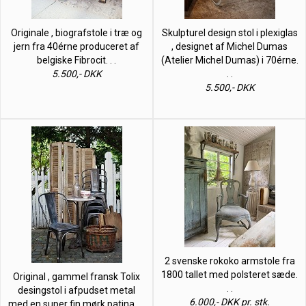
Originale , biografstole i træ og
Skulpturel design stol i plexiglas
jern fra 40érne produceret af
, designet af Michel Dumas
belgiske Fibrocit. . .
(Atelier Michel Dumas) i 70érne.
5.500,- DKK
. .
5.500,- DKK
2 svenske rokoko armstole fra
1800 tallet med polsteret sæde.
Original , gammel fransk Tolix
. .
desingstol i afpudset metal
6.000,- DKK pr. stk.
med en super fin mørk patina. . .