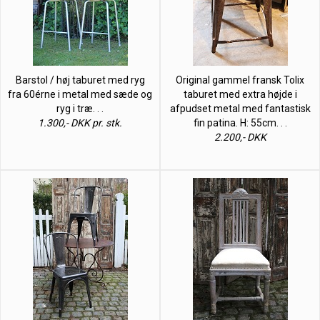
Barstol / høj taburet med ryg
Original gammel fransk Tolix
fra 60érne i metal med sæde og
taburet med extra højde i
ryg i træ. . .
afpudset metal med fantastisk
1.300,- DKK pr. stk.
fin patina. H: 55cm. . .
2.200,- DKK