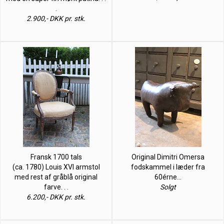
.
2.900,- DKK pr. stk.
Fransk 1700 tals
Original Dimitri Omersa
(ca. 1780) Louis XVI armstol
fodskammel i læder fra
med rest af gråblå original
60érne…
farve. . .
Solgt
6.200,- DKK pr. stk.