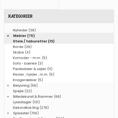
KATEGORIER
Nyheder
(38)
+
Møbler
(75)
Stole / taburetter (13)
Borde (29)
Skabe (4)
Komoder - m.m. (5)
Sofa - bænke (3)
Piedestaler & søjler (11)
Reoler , hylder , m.m. (5)
Knagerækker (5)
+
Belysning
(56)
Spejle
(22)
+
Billedekunst & Rammer
(68)
Lysestager
(131)
Dekorative ting
(278)
+
Spisestel
(706)