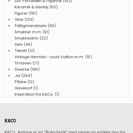
+
Div. Porcelæn & Fajance
(153)
Keramik & stentøj
(63)
Figurer
(181)
+
Glas
(123)
+
Fattigmandssølv
(99)
Smykker m.m.
(91)
Smykkeskrin
(22)
Sølv
(48)
+
Tekstil
(21)
Vintage Hermés - Louis Vuitton m.m.
(15)
Til haven
(17)
+
Diverse
(186)
+
Jul
(284)
Påske
(12)
Gavekort
(1)
Inspiration fra K&Co.
(1)
K&CO
K&Co. Antique er en "Bolig-butik" med gamle og antikke ting fra