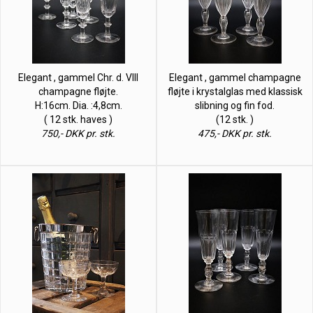
Elegant , gammel Chr. d. VIII
Elegant , gammel champagne
champagne fløjte.
fløjte i krystalglas med klassisk
H:16cm. Dia. :4,8cm.
slibning og fin fod.
( 12 stk. haves )
(12 stk. )
750,- DKK pr. stk.
475,- DKK pr. stk.