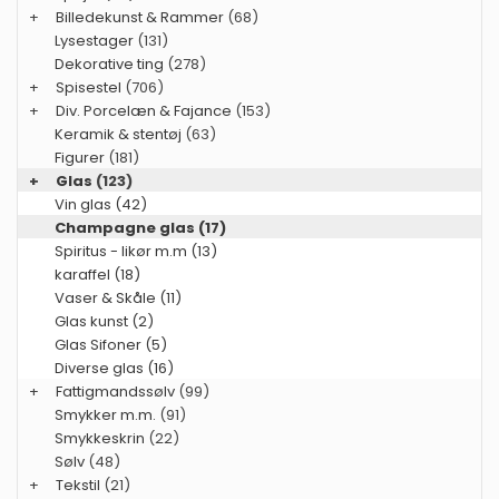
+
Billedekunst & Rammer
(68)
Lysestager
(131)
Dekorative ting
(278)
+
Spisestel
(706)
+
Div. Porcelæn & Fajance
(153)
Keramik & stentøj
(63)
Figurer
(181)
+
Glas
(123)
Vin glas (42)
Champagne glas (17)
Spiritus - likør m.m (13)
karaffel (18)
Vaser & Skåle (11)
Glas kunst (2)
Glas Sifoner (5)
Diverse glas (16)
+
Fattigmandssølv
(99)
Smykker m.m.
(91)
Smykkeskrin
(22)
Sølv
(48)
+
Tekstil
(21)