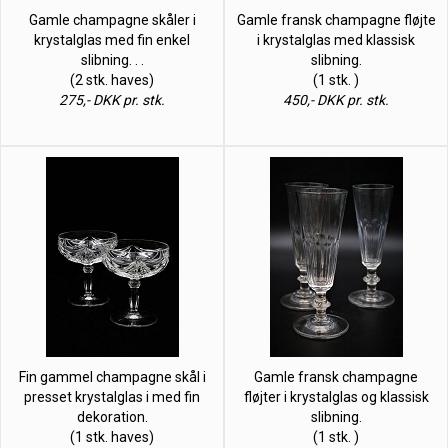
Gamle champagne skåler i
Gamle fransk champagne fløjte
krystalglas med fin enkel
i krystalglas med klassisk
slibning. . .
slibning.
(2 stk. haves)
(1 stk. )
275,- DKK pr. stk.
450,- DKK pr. stk.
Fin gammel champagne skål i
Gamle fransk champagne
presset krystalglas i med fin
fløjter i krystalglas og klassisk
dekoration.
slibning.
(1 stk. haves)
(1 stk. )