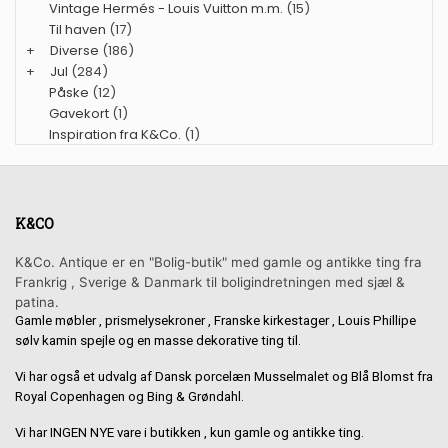
Vintage Hermés - Louis Vuitton m.m.
(15)
Til haven
(17)
+
Diverse
(186)
+
Jul
(284)
Påske
(12)
Gavekort
(1)
Inspiration fra K&Co.
(1)
K&CO
K&Co. Antique er en "Bolig-butik" med gamle og antikke ting fra
Frankrig , Sverige & Danmark til boligindretningen med sjæl &
patina.
Gamle møbler , prismelysekroner , Franske kirkestager , Louis Phillipe
sølv kamin spejle og en masse dekorative ting til.
Vi har også et udvalg af Dansk porcelæn Musselmalet og Blå Blomst fra
Royal Copenhagen og Bing & Grøndahl.
Vi har INGEN NYE vare i butikken , kun gamle og antikke ting.