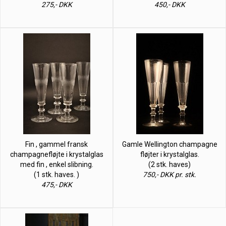
275,- DKK
450,- DKK
Fin , gammel fransk
Gamle Wellington champagne
champagnefløjte i krystalglas
fløjter i krystalglas.
med fin , enkel slibning.
(2 stk. haves)
(1 stk. haves. )
750,- DKK pr. stk.
475,- DKK