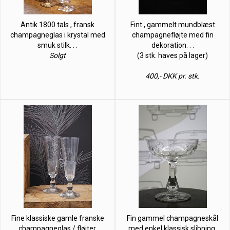
Antik 1800 tals , fransk
Fint , gammelt mundblæst
champagneglas i krystal med
champagnefløjte med fin
smuk stilk. . .
dekoration. . .
Solgt
(3 stk. haves på lager)
400,- DKK pr. stk.
Fine klassiske gamle franske
Fin gammel champagneskål
champagneglas / fløjter.
med enkel klassisk slibning.