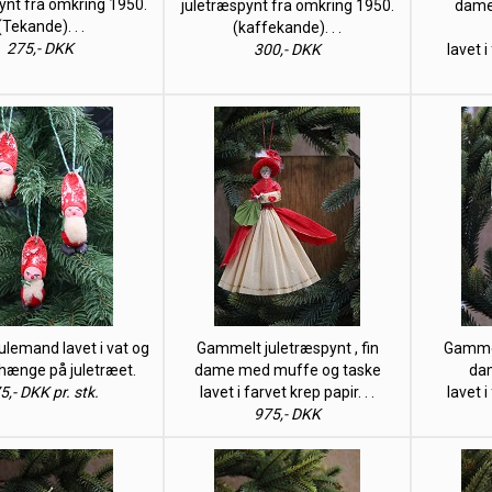
ynt fra omkring 1950.
juletræspynt fra omkring 1950.
dame 
(Tekande). . .
(kaffekande). . .
275,- DKK
300,- DKK
lavet i
lemand lavet i vat og
Gammelt juletræspynt , fin
Gammel
at hænge på juletræet.
dame med muffe og taske
da
5,- DKK pr. stk.
lavet i farvet krep papir. . .
lavet i
975,- DKK