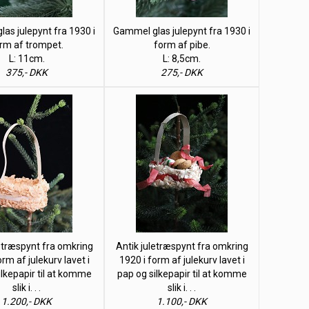
as julepynt fra 1930 i
Gammel glas julepynt fra 1930 i
rm af trompet.
form af pibe.
L: 11cm.
L: 8,5cm.
375,- DKK
275,- DKK
letræspynt fra omkring
Antik juletræspynt fra omkring
orm af julekurv lavet i
1920 i form af julekurv lavet i
ilkepapir til at komme
pap og silkepapir til at komme
slik i. . .
slik i. . .
1.200,- DKK
1.100,- DKK