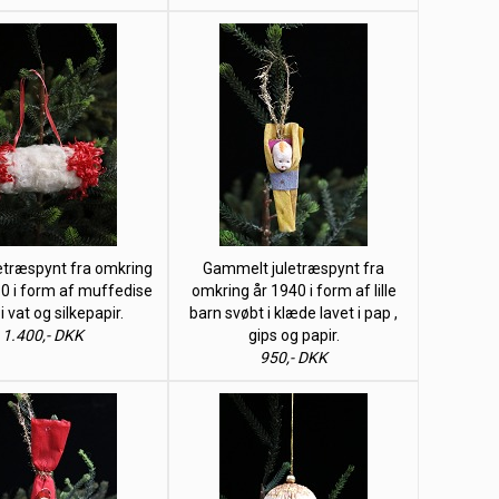
letræspynt fra omkring
Gammelt juletræspynt fra
0 i form af muffedise
omkring år 1940 i form af lille
i vat og silkepapir.
barn svøbt i klæde lavet i pap ,
1.400,- DKK
gips og papir.
950,- DKK