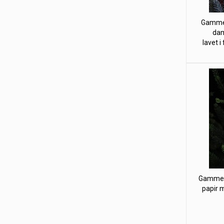
Gammelt
dam
lavet i 
Gammel 
papir m