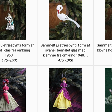
uletræspynt i form af
Gammelt juletræspynt i form af
Gammelt j
nd i glas fra omkring
svane i bemalet glas med
klovne ho
1950.
klemme fra omkring 1940. . .
175,- DKK
475,- DKK