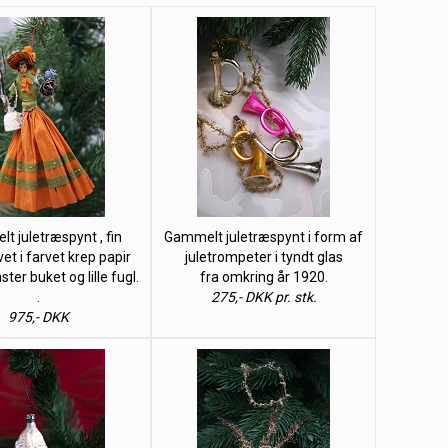
t juletræspynt , fin
Gammelt juletræspynt i form af
et i farvet krep papir
juletrompeter i tyndt glas
er buket og lille fugl.
fra omkring år 1920.
.
275,- DKK pr. stk.
975,- DKK