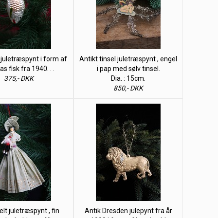
uletræspynt i form af
Antikt tinsel juletræspynt , engel
glas fisk fra 1940. . .
i pap med sølv tinsel.
375,- DKK
Dia. : 15cm.
850,- DKK
t juletræspynt , fin
Antik Dresden julepynt fra år