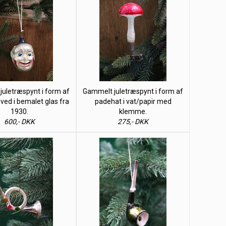
uletræspynt i form af
Gammelt juletræspynt i form af
ved i bemalet glas fra
padehat i vat/papir med
1930.
klemme.
600,- DKK
275,- DKK