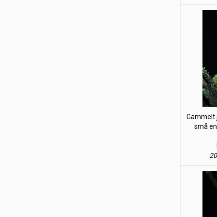
Gammelt j
små eng
20