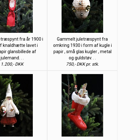
etræspynt fra år 1900 i
Gammelt juletræspynt fra
f knaldhætte lavet i
omkring 1930 i form af kugle i
pir glansbillede af
papir , små glas kugler , metal
julemand. . .
og guldstøv. . .
1.200,- DKK
750,- DKK pr. stk.