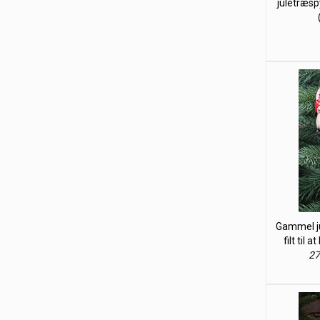
juletræsp
Gammel ju
filt til 
27