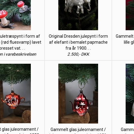
letræspynt i form af
Original Dresden julepynt i form
Gammelt j
 (rød fluesvamp) lavet
af elefant i bemalet papmache
lille 
 presset vat. . .
fra år 1900. . .
en i varebeskrivelsen
2.500,- DKK
glas juleornament /
Gammelt glas juleornament /
Gammel