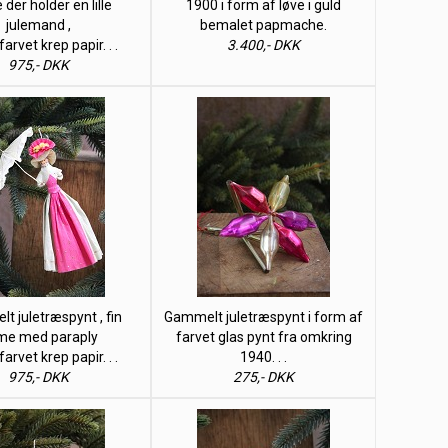
der holder en lille
1900 i form af løve i guld
julemand ,
bemalet papmache.
 farvet krep papir. . .
3.400,- DKK
975,- DKK
t juletræspynt , fin
Gammelt juletræspynt i form af
me med paraply
farvet glas pynt fra omkring
 farvet krep papir. . .
1940. . .
975,- DKK
275,- DKK