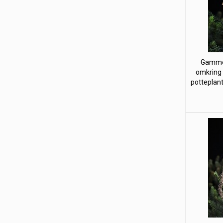
Gammel
omkring å
potteplante