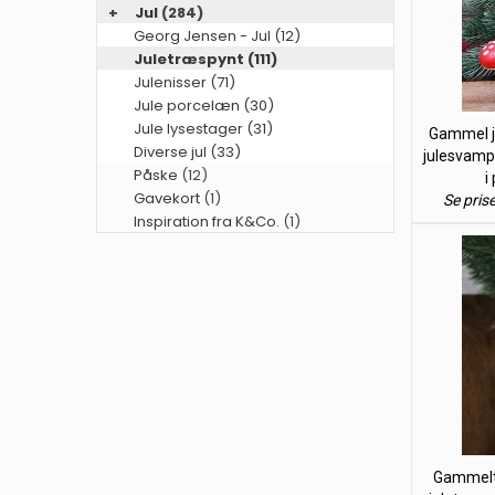
+
Jul
(284)
Georg Jensen - Jul (12)
Juletræspynt (111)
Julenisser (71)
Jule porcelæn (30)
Jule lysestager (31)
Gammel ju
Diverse jul (33)
julesvamp
Påske
(12)
i
Gavekort
(1)
Se pris
Inspiration fra K&Co.
(1)
Gammelt 