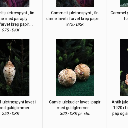
 juletræspynt , fin
Gammelt juletræspynt , fin
Gammel gl
e med paraply
dame lavet i farvet krep papir. . .
fo
farvet krep papir. . .
975,- DKK
975,- DKK
juletræspynt lavet i
Gamle julekugler lavet i papir
Antik ju
ed guldglimmer. . .
med guldglimmer. . .
1920 i f
250,- DKK
300,- DKK pr. stk.
pap og s