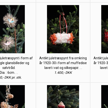
uletræspynt i form af
Antikt juletræspynt fra omkring
Antikt ju
le glansbilleder og
år 1920-30 i form af muffedise
år 1920-3
sølvtråd.
lavet i vat og silkepapir. . .
lavet 
Dia. : 6cm. . .
1.400,- DKK
0,- DKK pr. stk.