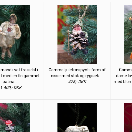
emand i vat fra sidst i
Gammel juletræspynt i form af
Gammel
et med en fin gammel
nisse med stok og rygsæk. . .
dame lav
patina. . .
475,- DKK
med blomst
1.400,- DKK