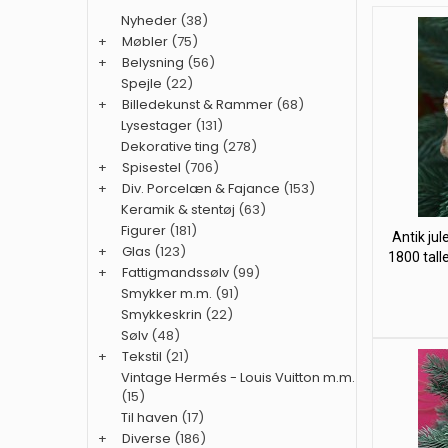
Nyheder
(38)
+
Møbler
(75)
+
Belysning
(56)
Spejle
(22)
+
Billedekunst & Rammer
(68)
Lysestager
(131)
Dekorative ting
(278)
+
Spisestel
(706)
+
Div. Porcelæn & Fajance
(153)
Keramik & stentøj
(63)
Figurer
(181)
Antik jul
+
Glas
(123)
1800 tall
+
Fattigmandssølv
(99)
Smykker m.m.
(91)
Smykkeskrin
(22)
Sølv
(48)
+
Tekstil
(21)
Vintage Hermés - Louis Vuitton m.m.
(15)
Til haven
(17)
+
Diverse
(186)