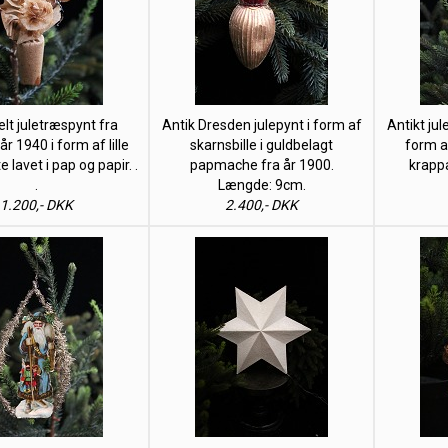
t juletræspynt fra
Antik Dresden julepynt i form af
Antikt jul
r 1940 i form af lille
skarnsbille i guldbelagt
form a
 lavet i pap og papir. .
papmache fra år 1900.
krappa
.
Længde: 9cm.
1.200,- DKK
2.400,- DKK