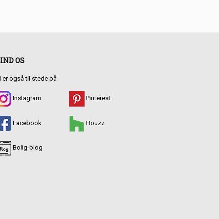
IND OS
i er også til stede på
Instagram
Pinterest
Facebook
Houzz
Bolig-blog