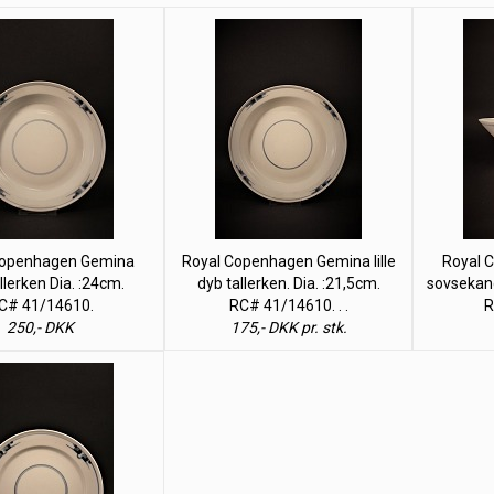
Copenhagen Gemina
Royal Copenhagen Gemina lille
Royal 
llerken Dia. :24cm.
dyb tallerken. Dia. :21,5cm.
sovsekand
C# 41/14610.
RC# 41/14610. . .
R
250,- DKK
175,- DKK pr. stk.