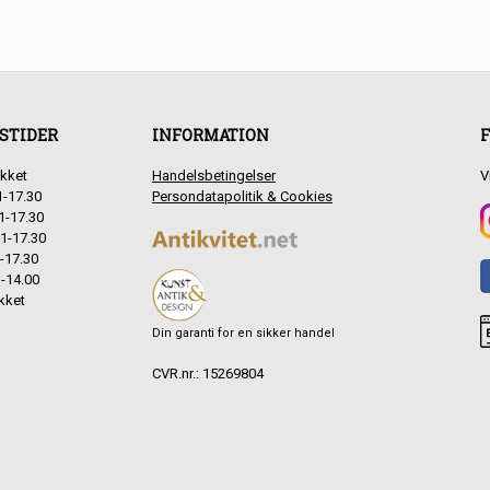
STIDER
INFORMATION
F
kket
Handelsbetingelser
V
1-17.30
Persondatapolitik & Cookies
1-17.30
1-17.30
-17.30
-14.00
kket
Din garanti for en sikker handel
CVR.nr.: 15269804