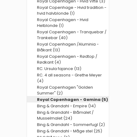
Royal Copenhagen - Hvid Vifte (3)
Royal Copenhage - Hvid tradition -
hvid halvblonde (1)
Royal Copenhagen - Hvid
Helblonde (1)
Royal Copenhagen - Tranquebar /
Trankebar (40)
Royal Copenhagen /Aluminia -
Blåkant (13)
Royal Copenhagen - Rødtop /
Rødkant (4)
RC. Ursula fajance (13)
RC. 4 all seasons - Grethe Meyer
(4)
Royal Copenhagen "Golden
Summer" (2)
Royal Copenhagen - Gemina (5)
Bing & Grøndahl - Empire (14)
Bing & Grøndahl - Blåmalet /
Musselmalet (24)
Bing & Grøndahl - Sommerfugl (2)
Bing & Grøndahl - Måge stel (25)