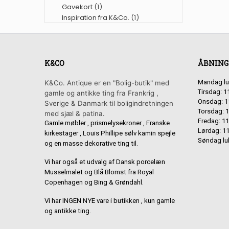
Gavekort
(1)
Inspiration fra K&Co.
(1)
K&CO
ÅBNING
Mandag lu
K&Co. Antique er en "Bolig-butik" med
Tirsdag: 1
gamle og antikke ting fra Frankrig ,
Onsdag: 1
Sverige & Danmark til boligindretningen
Torsdag: 1
med sjæl & patina.
Fredag: 11
Gamle møbler , prismelysekroner , Franske
Lørdag: 11
kirkestager , Louis Phillipe sølv kamin spejle
Søndag lu
og en masse dekorative ting til.
Vi har også et udvalg af Dansk porcelæn
Musselmalet og Blå Blomst fra Royal
Copenhagen og Bing & Grøndahl.
Vi har INGEN NYE vare i butikken , kun gamle
og antikke ting.