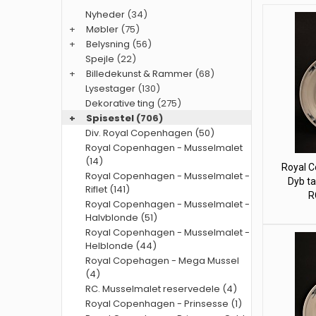
Nyheder
(34)
+
Møbler
(75)
+
Belysning
(56)
Spejle
(22)
+
Billedekunst & Rammer
(68)
Lysestager
(130)
Dekorative ting
(275)
+
Spisestel
(706)
Div. Royal Copenhagen (50)
Royal Copenhagen - Musselmalet
(14)
Royal 
Royal Copenhagen - Musselmalet -
Dyb ta
Riflet (141)
R
Royal Copenhagen - Musselmalet -
Halvblonde (51)
Royal Copenhagen - Musselmalet -
Helblonde (44)
Royal Copehagen - Mega Mussel
(4)
RC. Musselmalet reservedele (4)
Royal Copenhagen - Prinsesse (1)