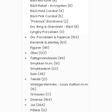
B&G Blå tone (6)
B&G Relief - Kronjyden (9)
B&G Hvid Cordial (4)
B&G Pink Cordial (5)
"Picknick" Rörstrand (2)
Div. Bing & Grøndahl - B&G (8)
Lyngby Porcelæn (3)
+
Div. Porcelæn & Fajance
(153)
Keramik & stentøj
(63)
Figurer
(181)
+
Glas
(123)
+
Fattigmandssølv
(99)
Smykker m.m.
(91)
Smykkeskrin
(22)
Sølv
(48)
+
Tekstil
(21)
Vintage Hermés - Louis Vuitton m.m.
(15)
Til haven
(17)
+
Diverse
(184)
+
Jul
(284)
Påske
(12)