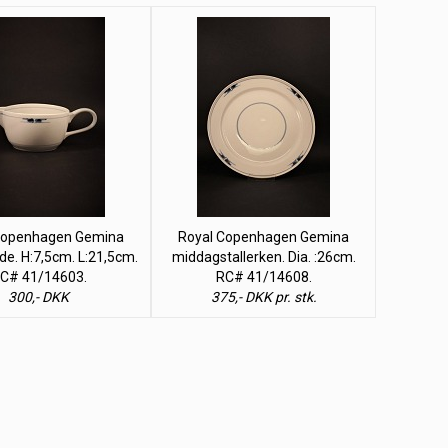
Copenhagen Gemina
Royal Copenhagen Gemina
e. H:7,5cm. L:21,5cm.
middagstallerken. Dia. :26cm.
C# 41/14603.
RC# 41/14608.
300,- DKK
375,- DKK pr. stk.